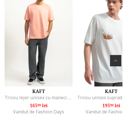
KAFT
KAFT
Tricou lejer unisex cu maneci cazute, Piersica
165
lei
195
lei
99
99
Vandut de Fashion Days
Vandut de Fashion