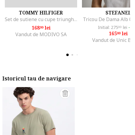
TOMMY HILFIGER
STEFANEL
Set de sutiene cu cupe triunghiulare si detaliu logo - 3 perechi, Alb/Negru/Gri melange
Tricou De Dama Alb 0
168
lei
Initial: 275
lei
-4
99
00
165
lei
00
Vandut de MODIVO SA
Vandut de Unic Br
Istoricul tau de navigare