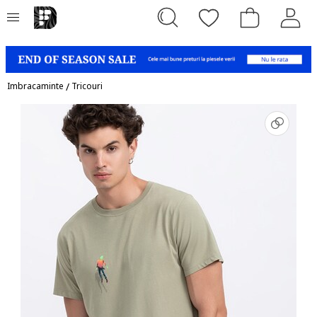
Imbracaminte
/
Tricouri