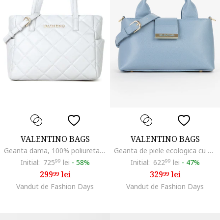
VALENTINO BAGS
VALENTINO BAGS
Geanta dama, 100% poliuretan, UNI, VBS3KK36ROCARINA, Alb, 22 x 28 x 14 CM
Geanta de piele ecologica cu maner si bareta aditionala, Albastru deschis
Initial:
725
99
lei
-
58%
Initial:
622
99
lei
-
47%
299
lei
329
lei
99
99
Vandut de Fashion Days
Vandut de Fashion Days