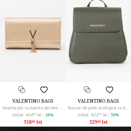
VALENTINO BAGS
VALENTINO BAGS
Geanta plic cu bareta din lant Divina, Auriu deschis
Rucsac de piele ecologica cu barete ajustabile, Kaki
Initial:
434
99
lei
-
26%
Initial:
822
59
lei
-
59%
318
lei
329
lei
99
99
Vandut de Modivo PL
Vandut de Fashion Days