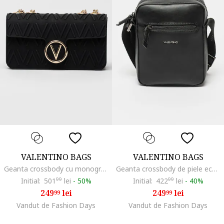
VALENTINO BAGS
VALENTINO BAGS
Geanta crossbody cu monograma in relief si bareta de lant, Negru
Geanta crossbody de piele ecologica cu buzunar exterior cu fermoar Horizon, Negru
Initial:
501
99
lei
-
50%
Initial:
422
99
lei
-
40%
249
lei
249
lei
99
99
Vandut de Fashion Days
Vandut de Fashion Days