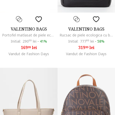
VALENTINO BAGS
VALENTINO BAGS
Portofel matlasat de piele ecologica, Crem
Rucsac de piele ecologica cu barete din material textil, Negru
Initial:
290
99
lei
-
41%
Initial:
777
99
lei
-
58%
169
lei
319
lei
99
99
Vandut de Fashion Days
Vandut de Fashion Days