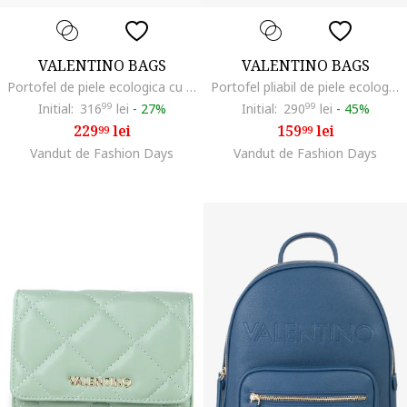
VALENTINO BAGS
VALENTINO BAGS
Portofel de piele ecologica cu fermoar si model monograma, Caramel
Portofel pliabil de piele ecologica, Negru
Initial:
316
99
lei
-
27%
Initial:
290
99
lei
-
45%
229
lei
159
lei
99
99
Vandut de Fashion Days
Vandut de Fashion Days