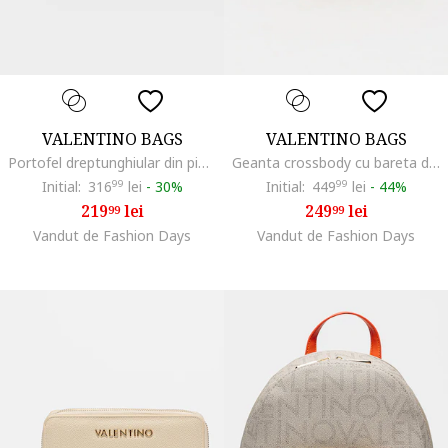
VALENTINO BAGS
VALENTINO BAGS
Portofel dreptunghiular din piele ecologica cu fermoar, Auriu/Negru
Geanta crossbody cu bareta detasabila Brixton, Piersica
Initial:
316
99
lei
-
30%
Initial:
449
99
lei
-
44%
219
lei
249
lei
99
99
Vandut de Fashion Days
Vandut de Fashion Days