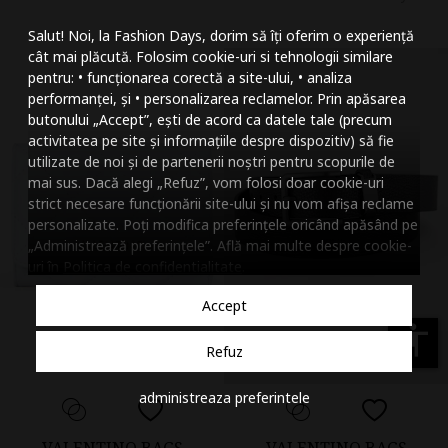
Mareste dimensiunea
Salut! Noi, la Fashion Days, dorim să îți oferim o experiență
Micsoreaza dimensiu
cât mai plăcută. Folosim cookie-uri si tehnologii similare
pentru: • funcționarea corectă a site-ului, • analiza
Mareste spatierea tex
performanței, și • personalizarea reclamelor. Prin apăsarea
butonului „Accept”, ești de acord ca datele tale (precum
Micsoreaza spatierea
activitatea pe site și informațiile despre dispozitiv) să fie
utilizate de noi și de partenerii noștri pentru scopurile de
Mareste inaltimea ra
mai sus. Dacă alegi „Refuz”, vom folosi doar cookie-uri
strict necesare funcționării site-ului și nu vom afișa reclame
Micsoreaza inaltimea
personalizate. Poți modifica preferințele oricând apăsând pe
„Administrează preferințele”. Află mai multe despre cookie-
Inverseaza culorile
uri în
Politica de confidentialitate
.
Nuante de gri
Accept
Cursor mare
accessibility
Refuz
Subliniaza link-urile
administreaza preferintele
Dezactiveaza animatii