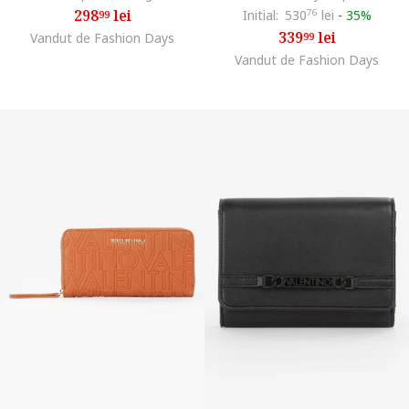
298
lei
Initial:
530
76
lei
-
35%
99
339
lei
Vandut de Fashion Days
99
Vandut de Fashion Days