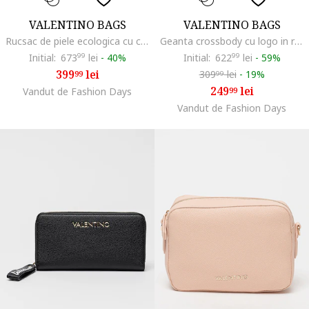
VALENTINO BAGS
VALENTINO BAGS
Rucsac de piele ecologica cu compartiment pentru laptop Brixton, Caramel
Geanta crossbody cu logo in relief, Negru
Initial:
673
99
lei
-
40%
Initial:
622
99
lei
-
59%
399
lei
309
lei
-
19%
99
99
249
lei
Vandut de Fashion Days
99
Vandut de Fashion Days