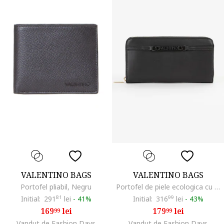
VALENTINO BAGS
VALENTINO BAGS
Portofel pliabil, Negru
Portofel de piele ecologica cu fermoar, Negru
Initial:
291
81
lei
-
41%
Initial:
316
99
lei
-
43%
169
lei
179
lei
99
99
Vandut de Fashion Days
Vandut de Fashion Days