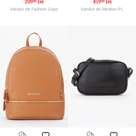
209
lei
459
lei
99
99
Vandut de Fashion Days
Vandut de Modivo PL