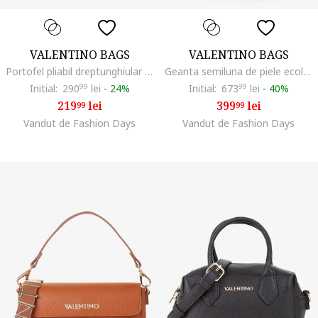
VALENTINO BAGS
VALENTINO BAGS
Portofel pliabil dreptunghiular din piele ecologica, Negru
Geanta semiluna de piele ecologica cu model logo, Maro inchis/Maro deschis
Initial:
290
99
lei
-
24%
Initial:
673
99
lei
-
40%
219
lei
399
lei
99
99
Vandut de Fashion Days
Vandut de Fashion Days