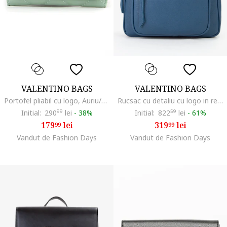
VALENTINO BAGS
VALENTINO BAGS
Portofel pliabil cu logo, Auriu/Verde pal
Rucsac cu detaliu cu logo in relief Foxy, Albastru inchis
Initial:
290
99
lei
-
38%
Initial:
822
59
lei
-
61%
179
lei
319
lei
99
99
Vandut de Fashion Days
Vandut de Fashion Days