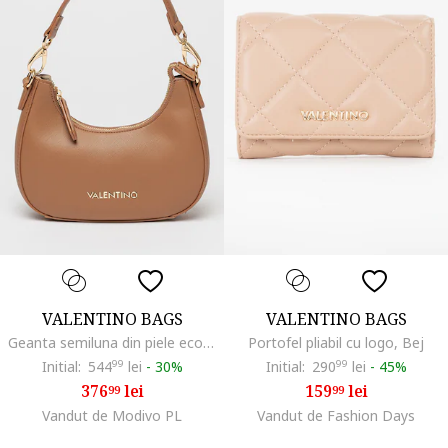
VALENTINO BAGS
VALENTINO BAGS
Geanta semiluna din piele ecologica cu bareta detasabila cu logo Zero, Maro
Portofel pliabil cu logo, Bej
Initial:
544
99
lei
-
30%
Initial:
290
99
lei
-
45%
376
lei
159
lei
99
99
Vandut de Modivo PL
Vandut de Fashion Days