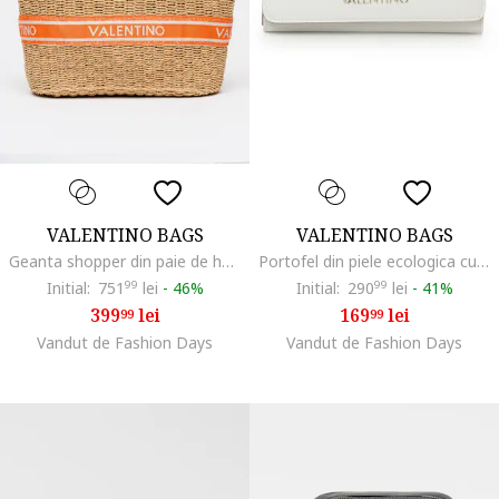
VALENTINO BAGS
VALENTINO BAGS
Geanta shopper din paie de hartie cu banda logo, Maro deschis/Caramiziu
Portofel din piele ecologica cu clapa Alexia, Alb
Initial:
751
99
lei
-
46%
Initial:
290
99
lei
-
41%
399
lei
169
lei
99
99
Vandut de Fashion Days
Vandut de Fashion Days