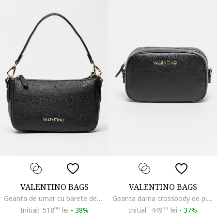
VALENTINO BAGS
VALENTINO BAGS
Geanta de umar cu barete detasabile Brixton, Negru
Geanta dama crossbody de piele ecologica Special Martu, Negru, 14X21X7
Initial:
518
99
lei
-
38%
Initial:
449
99
lei
-
37%