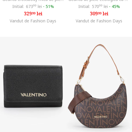
Initial:
673
99
lei
-
51%
Initial:
570
99
lei
-
45%
329
lei
309
lei
99
99
Vandut de Fashion Days
Vandut de Fashion Days