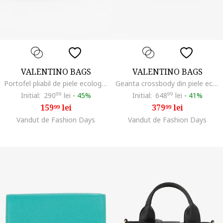
VALENTINO BAGS
VALENTINO BAGS
Portofel pliabil de piele ecologica, Maro/Crem
Geanta crossbody din piele ecologica cu aspect matlasat Ocarina, Roz pastel
Initial:
290
99
lei
-
45%
Initial:
648
99
lei
-
41%
159
lei
379
lei
99
99
Vandut de Fashion Days
Vandut de Fashion Days