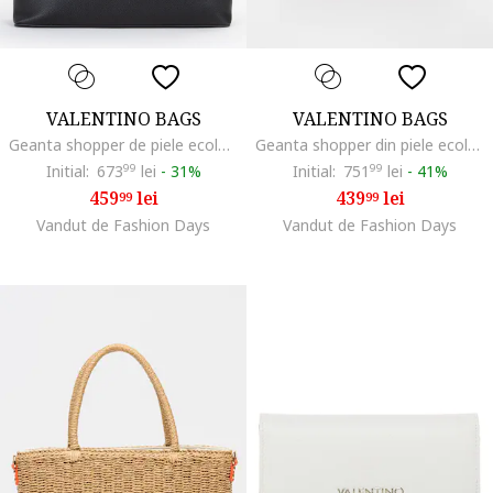
VALENTINO BAGS
VALENTINO BAGS
Geanta shopper de piele ecologica, Negru
Geanta shopper din piele ecologica si bareta din material textil pentru umar Zero, Maro
Initial:
673
99
lei
-
31%
Initial:
751
99
lei
-
41%
459
lei
439
lei
99
99
Vandut de Fashion Days
Vandut de Fashion Days