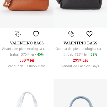
VALENTINO BAGS
VALENTINO BAGS
Geanta de piele ecologica cu bareta de umar si logo, Caramel
Geanta din piele ecologica cu maner, fermoar si logo, Negru
Initial:
570
99
lei
-
40%
Initial:
725
99
lei
-
58%
339
lei
299
lei
99
99
Vandut de Fashion Days
Vandut de Fashion Days