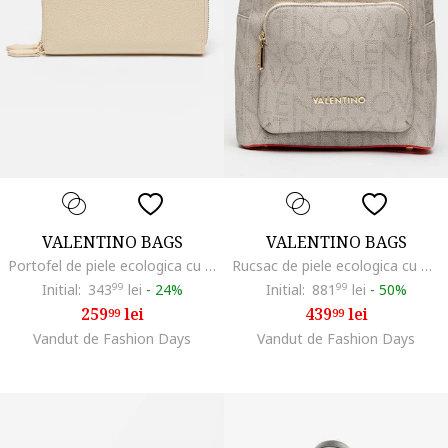
VALENTINO BAGS
VALENTINO BAGS
Portofel de piele ecologica cu fermoar si doua compartimente Divina, Auriu/Bej
Rucsac de piele ecologica cu model logo Regina, Maro inchis/Gri deschis/Portocaliu mandarina
Initial:
343
99
lei
-
24%
Initial:
881
99
lei
-
50%
259
lei
439
lei
99
99
Vandut de Fashion Days
Vandut de Fashion Days