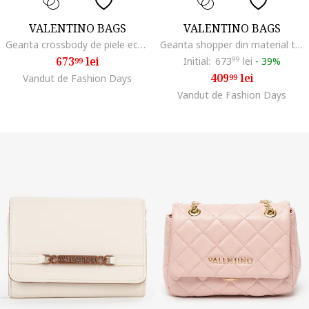
VALENTINO BAGS
VALENTINO BAGS
Geanta crossbody de piele ecologica cu barete intersanjabile Zero, Crem
Geanta shopper din material textil cu manere cu logo Candle, Caramel/Alb murdar
673
lei
Initial:
673
99
lei
-
39%
99
409
lei
Vandut de Fashion Days
99
Vandut de Fashion Days