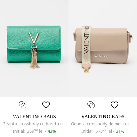
VALENTINO BAGS
VALENTINO BAGS
Geanta crossbody cu bareta din lant Divina, Verde turcoaz
Geanta crossbody de piele ecologica cu barete intersanjabile Zero, Bej
Initial:
369
99
lei
-
43%
Initial:
673
99
lei
-
31%