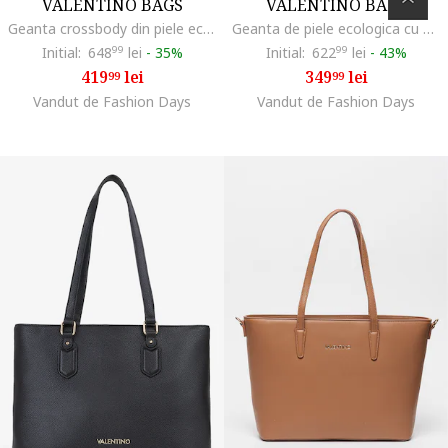
VALENTINO BAGS
VALENTINO BAGS
Geanta crossbody din piele ecologica cu aspect matlasat Ocarina, Alb murdar
Geanta de piele ecologica cu maner si bareta aditionala, Bej
Initial:
648
99
lei
-
35%
Initial:
622
99
lei
-
43%
419
lei
349
lei
99
99
Vandut de Fashion Days
Vandut de Fashion Days