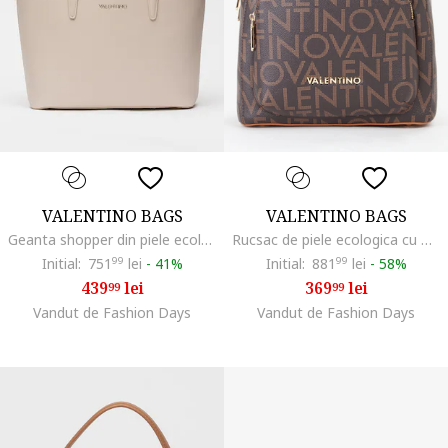
VALENTINO BAGS
VALENTINO BAGS
Geanta shopper din piele ecologica si bareta din material textil pentru umar Zero, Crem
Rucsac de piele ecologica cu model logo Regina, Maro inchis/Maro scortisoara/Maro deschis
Initial:
751
99
lei
-
41%
Initial:
881
99
lei
-
58%
439
lei
369
lei
99
99
Vandut de Fashion Days
Vandut de Fashion Days