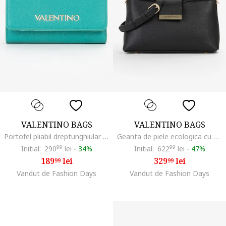
VALENTINO BAGS
VALENTINO BAGS
Portofel pliabil dreptunghiular din piele ecologica, Verde persan
Geanta de piele ecologica cu maner si bareta aditionala, Negru
Initial:
290
99
lei
-
34%
Initial:
622
99
lei
-
47%
189
lei
329
lei
99
99
Vandut de Fashion Days
Vandut de Fashion Days