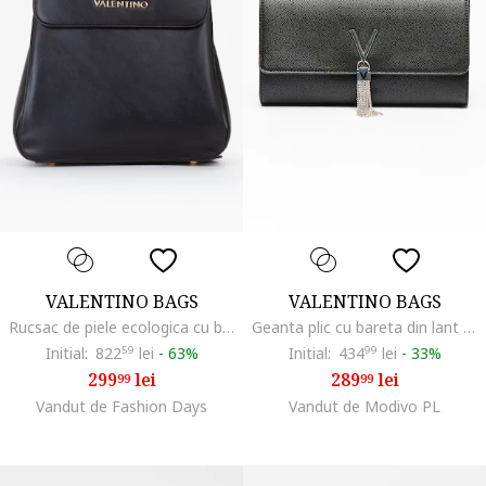
VALENTINO BAGS
VALENTINO BAGS
Rucsac de piele ecologica cu barete ajustabile, Gri antracit
Geanta plic cu bareta din lant Divina, Negru
Initial:
822
59
lei
-
63%
Initial:
434
99
lei
-
33%
299
lei
289
lei
99
99
Vandut de Fashion Days
Vandut de Modivo PL