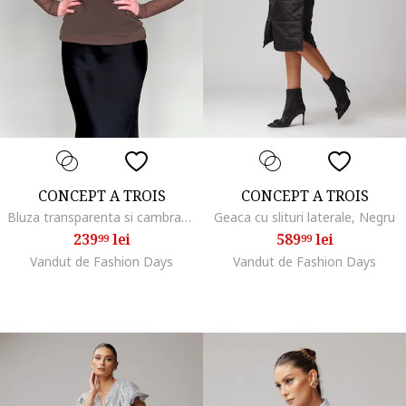
CONCEPT A TROIS
CONCEPT A TROIS
Bluza transparenta si cambrata cu guler, Maro taupe
Geaca cu slituri laterale, Negru
239
lei
589
lei
99
99
Vandut de Fashion Days
Vandut de Fashion Days