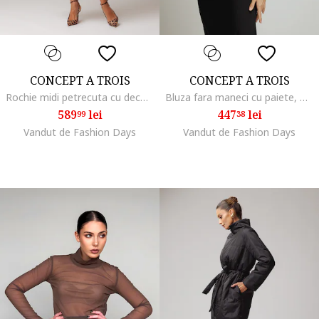
CONCEPT A TROIS
CONCEPT A TROIS
Rochie midi petrecuta cu decolteu in V, Rosu vermillion
Bluza fara maneci cu paiete, Alb optic
589
lei
447
lei
99
38
Vandut de Fashion Days
Vandut de Fashion Days