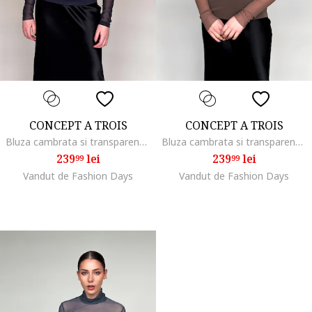
CONCEPT A TROIS
CONCEPT A TROIS
Bluza cambrata si transparenta cu guler, Negru
Bluza cambrata si transparenta cu decolteu pe umeri, Maro taupe
239
lei
239
lei
99
99
Vandut de Fashion Days
Vandut de Fashion Days