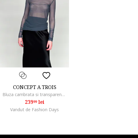
CONCEPT A TROIS
Bluza cambrata si transparenta cu guler, Gri carbune
239
lei
99
Vandut de Fashion Days