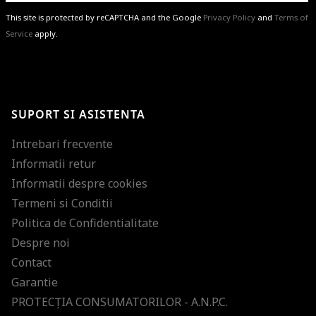
This site is protected by reCAPTCHA and the Google
Privacy Policy
and
Terms of
Service
apply.
BRAVO!
Te-ai abonat cu succes la newsletter folosind adresa de e-mail
%email%
.
Ti-am pregatit noutati despre brandurile noastre, selectii exclusive si
SUPORT SI ASISTENTA
ultimele tendinte in moda!
Intrebari frecvente
Informatii retur
Informatii despre cookies
Termeni si Conditii
Politica de Confidentialitate
Despre noi
Contact
Garantie
PROTECŢIA CONSUMATORILOR - A.N.P.C.