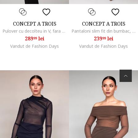
CONCEPT A TROIS
CONCEPT A TROIS
Pulover cu decolteu in V, fara maneci, Negru
Pantaloni slim fit din bumbac, Caramel
289
lei
239
lei
99
99
Vandut de Fashion Days
Vandut de Fashion Days