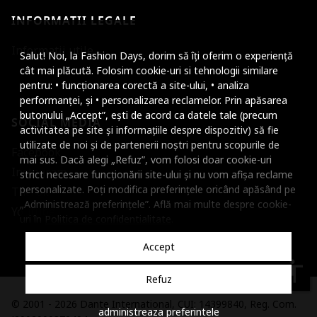
INFORMATII LEGALE
Mareste dimensiunea
Informatii utile
Salut! Noi, la Fashion Days, dorim să îți oferim o experiență
Micsoreaza dimensiu
cât mai plăcută. Folosim cookie-uri si tehnologii similare
pentru: • funcționarea corectă a site-ului, • analiza
Mareste spatierea tex
performanței, și • personalizarea reclamelor. Prin apăsarea
butonului „Accept”, ești de acord ca datele tale (precum
SOCIAL MEDIA
Micsoreaza spatierea
activitatea pe site și informațiile despre dispozitiv) să fie
utilizate de noi și de partenerii noștri pentru scopurile de
Facebook
Mareste inaltimea ra
mai sus. Dacă alegi „Refuz”, vom folosi doar cookie-uri
Instagram
strict necesare funcționării site-ului și nu vom afișa reclame
Micsoreaza inaltimea
personalizate. Poți modifica preferințele oricând apăsând pe
TikTok
„Administrează preferințele”. Află mai multe despre cookie-
Inverseaza culorile
Youtube
uri în
Politica de confidentialitate
.
Nuante de gri
Accept
Cursor mare
accessibility
Refuz
Subliniaza link-urile
© 2001 - 2026 Dante International, CUI: 14399840, Reg. Com.
administreaza preferintele