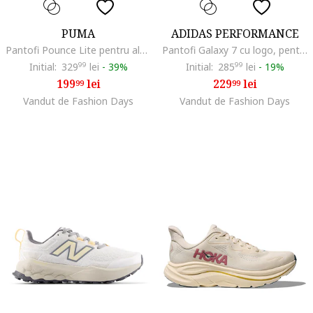
PUMA
ADIDAS PERFORMANCE
Pantofi Pounce Lite pentru alergare, Negru/Roz
Pantofi Galaxy 7 cu logo, pentru alergare, Alb murdar/Roz pal
Initial:
329
99
lei
-
39%
Initial:
285
99
lei
-
19%
199
lei
229
lei
99
99
Vandut de Fashion Days
Vandut de Fashion Days