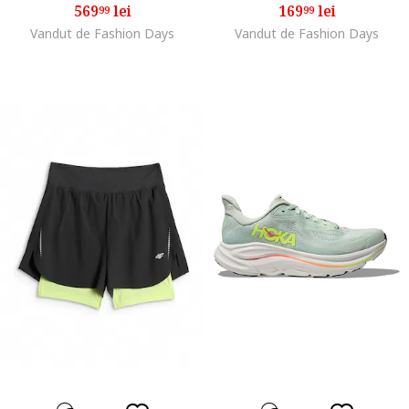
569
lei
169
lei
99
99
Vandut de Fashion Days
Vandut de Fashion Days