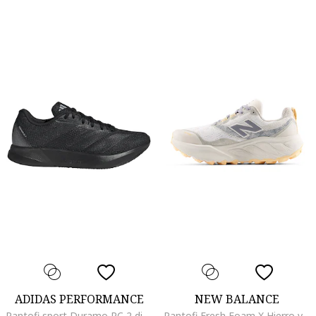
ADIDAS PERFORMANCE
NEW BALANCE
Pantofi sport Duramo RC 2 din plasa cu garnituri din material sintetic, pentru alergare, Negru
Pantofi Fresh Foam X Hierro v9 pentru alergare, Gri/Alb murdar