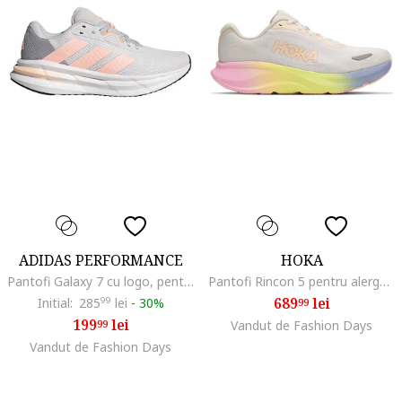
ADIDAS PERFORMANCE
HOKA
Pantofi Galaxy 7 cu logo, pentru alergare, Gri deschis/Roz somon
Pantofi Rincon 5 pentru alergare, Alb/Galben deschis
689
lei
Initial:
285
99
lei
-
30%
99
199
lei
99
Vandut de Fashion Days
Vandut de Fashion Days