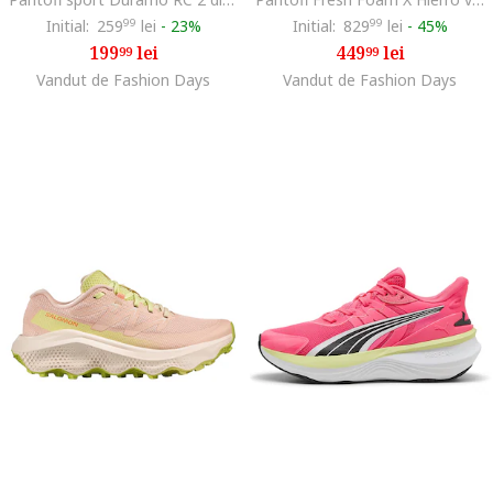
Initial:
259
99
lei
-
23%
Initial:
829
99
lei
-
45%
199
lei
449
lei
99
99
Vandut de Fashion Days
Vandut de Fashion Days