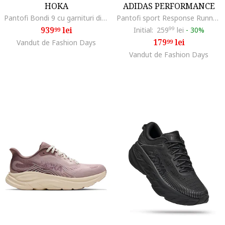
HOKA
ADIDAS PERFORMANCE
Pantofi Bondi 9 cu garnituri din plasa pentru alergare, Negru
Pantofi sport Response Runner 2 pentru alergare, Gri deschis/Piersica
939
lei
Initial:
259
99
lei
-
30%
99
179
lei
Vandut de Fashion Days
99
Vandut de Fashion Days