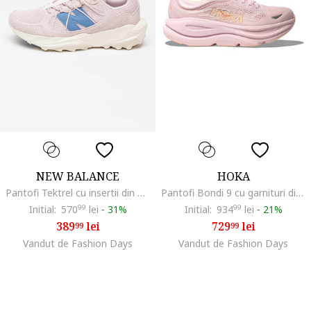
NEW BALANCE
HOKA
Pantofi Tektrel cu insertii din plasa pentru alergare, Roz pal
Pantofi Bondi 9 cu garnituri din plasa pentru alergare, Roz pastel
Initial:
570
99
lei
-
31%
Initial:
934
99
lei
-
21%
389
lei
729
lei
99
99
Vandut de Fashion Days
Vandut de Fashion Days