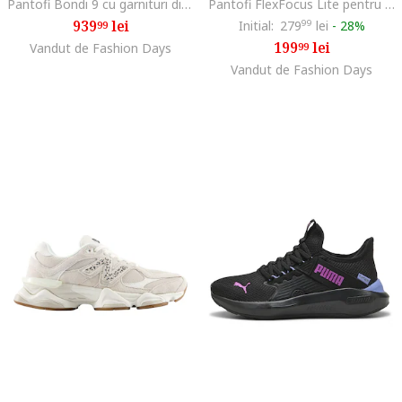
Pantofi Bondi 9 cu garnituri din plasa pentru alergare, Albastru pastel/Galben deschis
Pantofi FlexFocus Lite pentru alergare, Alb optic/Caramel
939
lei
Initial:
279
99
lei
-
28%
99
199
lei
Vandut de Fashion Days
99
Vandut de Fashion Days