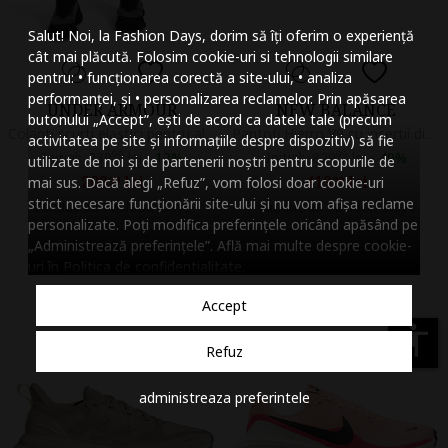
Mareste dimensiunea
Salut! Noi, la Fashion Days, dorim să îți oferim o experiență
Micsoreaza dimensiu
cât mai plăcută. Folosim cookie-uri si tehnologii similare
pentru: • funcționarea corectă a site-ului, • analiza
Mareste spatierea tex
performanței, și • personalizarea reclamelor. Prin apăsarea
UNDER ARMOUR
NEW BALANCE
butonului „Accept”, ești de acord ca datele tale (precum
Micsoreaza spatierea
Colanti scurti elastici pentru alergare Velociti, Negru
Pantofi Hierro V9 cu insertii din plasa pentru alergare, Alb fildes/Roz prafuit
activitatea pe site și informațiile despre dispozitiv) să fie
Initial:
239
99
lei
-
12%
Initial:
829
99
lei
-
49%
utilizate de noi și de partenerii noștri pentru scopurile de
Mareste inaltimea ra
209
lei
419
lei
mai sus. Dacă alegi „Refuz”, vom folosi doar cookie-uri
99
99
strict necesare funcționării site-ului și nu vom afișa reclame
Vandut de Fashion Days
Vandut de Fashion Days
Micsoreaza inaltimea
personalizate. Poți modifica preferințele oricând apăsând pe
„Administrează preferințele”. Află mai multe despre cookie-
Inverseaza culorile
uri în
Politica de confidentialitate
.
Nuante de gri
Accept
Cursor mare
accessibility
Refuz
Subliniaza link-urile
administreaza preferintele
Dezactiveaza animatii