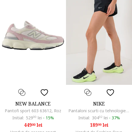
NEW BALANCE
NIKE
Pantofi sport 603 63612, Roz
Pantaloni scurti cu tehnologie Dri-FIT, pentru alergare, Gri antracit
Initial:
529
00
lei
-
15%
Initial:
304
02
lei
-
37%
449
lei
189
lei
00
99