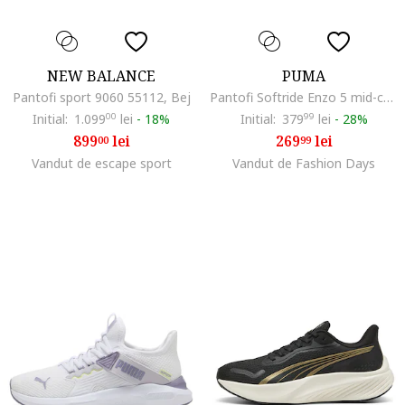
NEW BALANCE
PUMA
Pantofi sport 9060 55112, Bej
Pantofi Softride Enzo 5 mid-cut pentru alegare, Albastru pastel/Negru/Fucsia
Initial:
1.099
00
lei
-
18%
Initial:
379
99
lei
-
28%
899
lei
269
lei
00
99
Vandut de escape sport
Vandut de Fashion Days