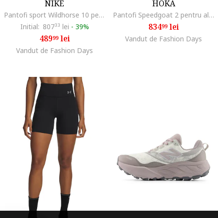
NIKE
HOKA
Pantofi sport Wildhorse 10 pentru alergare pe teren accidentat, Negru/Portocaliu mandarina/Alb murdar
Pantofi Speedgoat 2 pentru alergare pe teren accidentat
834
lei
Initial:
807
33
lei
-
39%
99
489
lei
99
Vandut de Fashion Days
Vandut de Fashion Days