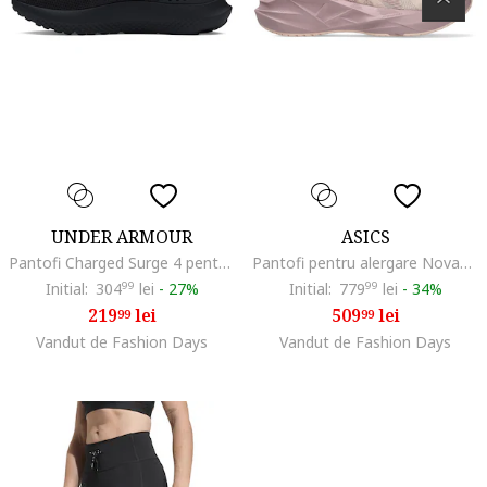
UNDER ARMOUR
ASICS
Pantofi Charged Surge 4 pentru alergare, Negru
Pantofi pentru alergare Novablast 5, Roz pastel/Piersica
Initial:
304
99
lei
-
27%
Initial:
779
99
lei
-
34%
219
lei
509
lei
99
99
Vandut de Fashion Days
Vandut de Fashion Days