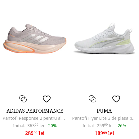
ADIDAS PERFORMANCE
PUMA
Pantofi Response 2 pentru alergare, Argintiu/Liliac prafuit
Pantofi Flyer Lite 3 de plasa pentru alergare
Initial:
363
99
lei
-
20%
Initial:
259
99
lei
-
26%
289
lei
189
lei
99
99