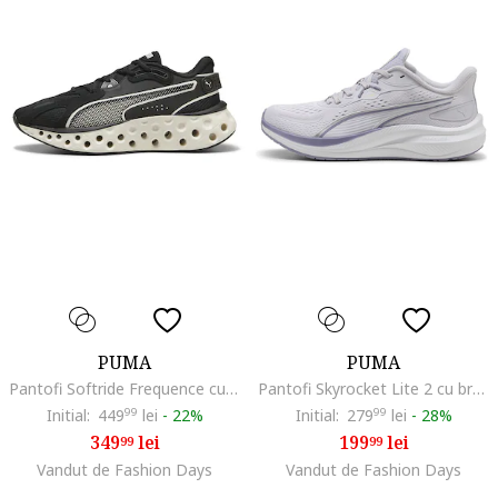
PUMA
PUMA
Pantofi Softride Frequence cu talpa masiva pentru alergare, Negru/Crem
Pantofi Skyrocket Lite 2 cu brant cu amortizare pentru alergare, Alb murdar/Liliac prafuit
Initial:
449
99
lei
-
22%
Initial:
279
99
lei
-
28%
349
lei
199
lei
99
99
Vandut de Fashion Days
Vandut de Fashion Days