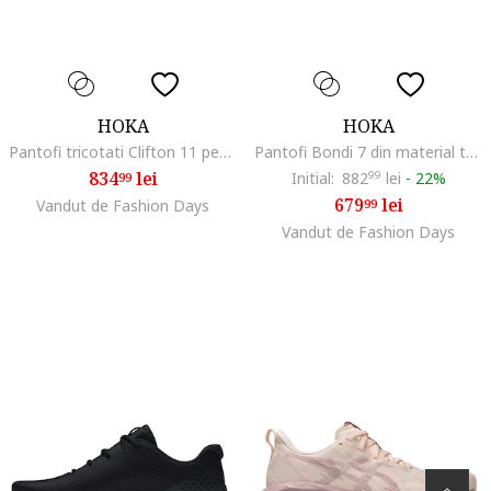
HOKA
HOKA
Pantofi tricotati Clifton 11 pentru alergare, Roz prafuit
Pantofi Bondi 7 din material textil cu garnituri din material sintetic pentru alergare, Negru
834
lei
Initial:
882
99
lei
-
22%
99
679
lei
Vandut de Fashion Days
99
Vandut de Fashion Days