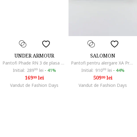
UNDER ARMOUR
SALOMON
Pantofi Phade RN 3 de plasa pentru alergare, Alb/Negru stins
Pantofi pentru alergare XA Pro 3D V9
Initial:
289
99
lei
-
41%
Initial:
910
99
lei
-
44%
169
lei
509
lei
99
99
Vandut de Fashion Days
Vandut de Fashion Days