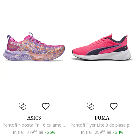
ASICS
PUMA
Pantofi Noosta Tri 16 cu amortizare pentru alergare, Alb/Portocaliu/Fucsia/Ametist
Pantofi Flyer Lite 3 de plasa pentru alergare
Initial:
779
99
lei
-
26%
Initial:
259
99
lei
-
34%