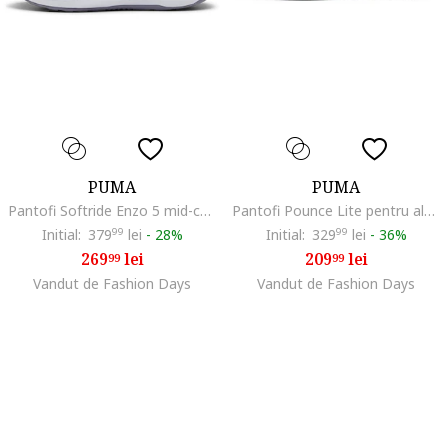
PUMA
PUMA
Pantofi Softride Enzo 5 mid-cut pentru alegare, Alb optic/Alb murdar/Liliac prafuit
Pantofi Pounce Lite pentru alergare, Auriu/Negru/Alb optic
Initial:
379
99
lei
-
28%
Initial:
329
99
lei
-
36%
269
lei
209
lei
99
99
Vandut de Fashion Days
Vandut de Fashion Days