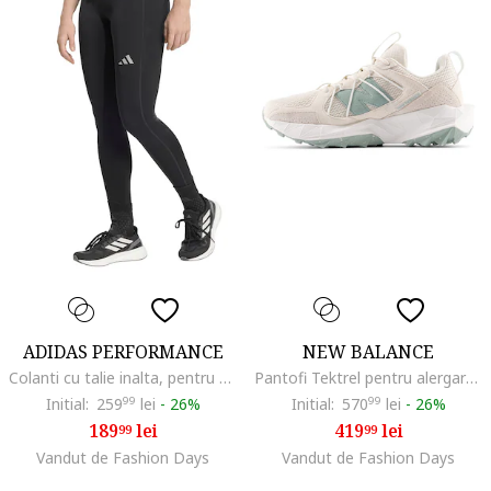
ADIDAS PERFORMANCE
NEW BALANCE
Colanti cu talie inalta, pentru alergare Essentials, Negru
Pantofi Tektrel pentru alergare, Bej deschis/Verde sparanghel
Initial:
259
99
lei
-
26%
Initial:
570
99
lei
-
26%
189
lei
419
lei
99
99
Vandut de Fashion Days
Vandut de Fashion Days