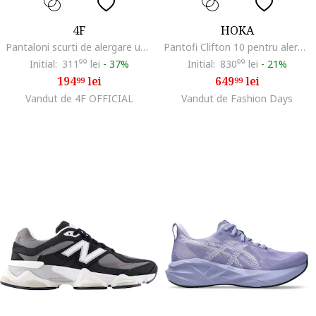
4F
HOKA
Pantaloni scurti de alergare uscare rapida, talie inalta, negru, dama
Pantofi Clifton 10 pentru alergare, Portocaliu/Verde neon/Verde deschis
Initial:
311
99
lei
-
37%
Initial:
830
99
lei
-
21%
194
lei
649
lei
99
99
Vandut de 4F OFFICIAL
Vandut de Fashion Days