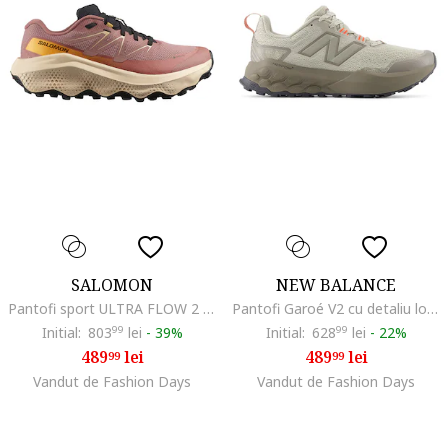
SALOMON
NEW BALANCE
Pantofi sport ULTRA FLOW 2 din piele ecologica si material textil, pentru alergare, Portocaliu mandarina/Roz prafuit
Pantofi Garoé V2 cu detaliu logo pentru alergare, Kaki
Initial:
803
99
lei
-
39%
Initial:
628
99
lei
-
22%
489
lei
489
lei
99
99
Vandut de Fashion Days
Vandut de Fashion Days