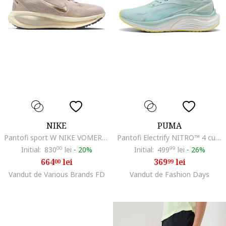
NIKE
PUMA
Pantofi sport W NIKE VOMERO 18 SE-IF4463-200
Pantofi Electrify NITRO™ 4 cu logo lateral pentru alergare, Alb/Turcoaz/Galben pal
Initial:
830
00
lei
-
20%
Initial:
499
99
lei
-
26%
664
lei
369
lei
00
99
Vandut de Various Brands FD
Vandut de Fashion Days