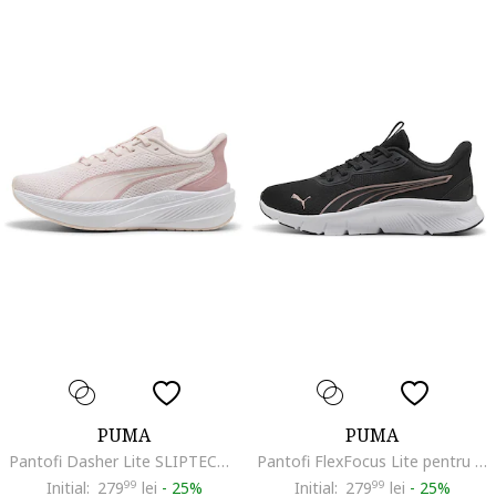
PUMA
PUMA
Pantofi Dasher Lite SLIPTECH™ pentru alergare, Roz pastel/Piersica/Alb murdar
Pantofi FlexFocus Lite pentru alergare, Negru/Roz pastel/Alb optic
Initial:
279
99
lei
-
25%
Initial:
279
99
lei
-
25%