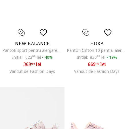
NEW BALANCE
HOKA
Pantofi sport pentru alergare, Alb/Gri inchis
Pantofi Clifton 10 pentru alergare, Negru/Gri
Initial:
622
99
lei
-
40%
Initial:
830
99
lei
-
19%
369
lei
669
lei
99
99
Vandut de Fashion Days
Vandut de Fashion Days