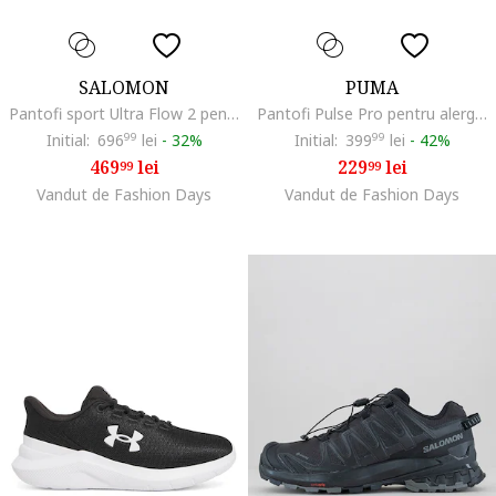
SALOMON
PUMA
Pantofi sport Ultra Flow 2 pentru alergare, Roz somon/Verde fistic
Pantofi Pulse Pro pentru alergare, Alb/Negru/Fucsia
Initial:
696
99
lei
-
32%
Initial:
399
99
lei
-
42%
469
lei
229
lei
99
99
Vandut de Fashion Days
Vandut de Fashion Days