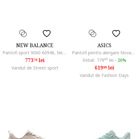
NEW BALANCE
ASICS
Pantofi sport 9060 60946, Negru/Gri
Pantofi pentru alergare Novablast 5, Alb/Lila
773
lei
Initial:
779
99
lei
-
20%
79
619
lei
Vandut de Street-sport
99
Vandut de Fashion Days