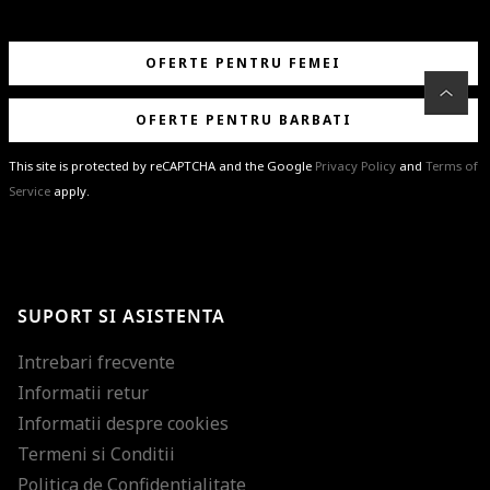
OFERTE PENTRU FEMEI
OFERTE PENTRU BARBATI
This site is protected by reCAPTCHA and the Google
Privacy Policy
and
Terms of
Service
apply.
BRAVO!
Te-ai abonat cu succes la newsletter folosind adresa de e-mail
%email%
.
Ti-am pregatit noutati despre brandurile noastre, selectii exclusive si
SUPORT SI ASISTENTA
ultimele tendinte in moda!
Intrebari frecvente
Informatii retur
Informatii despre cookies
Termeni si Conditii
Politica de Confidentialitate