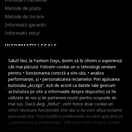
Metode de plata
Metode de livrare
Informatii garantii
Informatii retur
INFORMATII LEGALE
Mareste dimensiunea
Informatii utile
Salut! Noi, la Fashion Days, dorim să îți oferim o experiență
Micsoreaza dimensiu
cât mai plăcută. Folosim cookie-uri si tehnologii similare
pentru: • funcționarea corectă a site-ului, • analiza
Mareste spatierea tex
performanței, și • personalizarea reclamelor. Prin apăsarea
butonului „Accept”, ești de acord ca datele tale (precum
SOCIAL MEDIA
Micsoreaza spatierea
activitatea pe site și informațiile despre dispozitiv) să fie
utilizate de noi și de partenerii noștri pentru scopurile de
Facebook
Mareste inaltimea ra
mai sus. Dacă alegi „Refuz”, vom folosi doar cookie-uri
Instagram
strict necesare funcționării site-ului și nu vom afișa reclame
Micsoreaza inaltimea
personalizate. Poți modifica preferințele oricând apăsând pe
TikTok
„Administrează preferințele”. Află mai multe despre cookie-
Inverseaza culorile
Youtube
uri în
Politica de confidentialitate
.