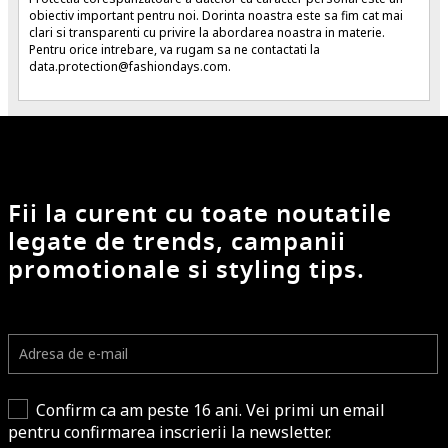
obiectiv important pentru noi. Dorinta noastra este sa fim cat mai
clari si transparenti cu privire la abordarea noastra in materie.
Pentru orice intrebare, va rugam sa ne contactati la
data.protection@fashiondays.com
.
Fii la curent cu toate noutatile
legate de trends, campanii
promotionale si styling tips.
Confirm ca am peste 16 ani. Vei primi un email
pentru confirmarea inscrierii la newsletter.