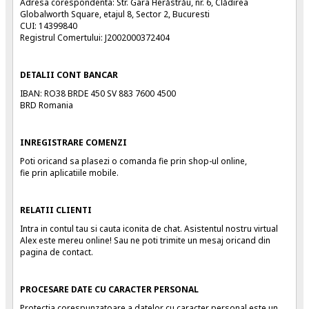
Adresa corespondenta: Str. Gara Herăstrău, nr. 6, Clădirea
Globalworth Square, etajul 8, Sector 2, Bucuresti
CUI: 14399840
Registrul Comertului: J2002000372404
DETALII CONT BANCAR
IBAN: RO38 BRDE 450 SV 883 7600 4500
BRD Romania
INREGISTRARE COMENZI
Poti oricand sa plasezi o comanda fie prin shop-ul online,
fie prin aplicatiile mobile.
RELATII CLIENTI
Intra in contul tau si cauta iconita de chat. Asistentul nostru virtual
Alex este mereu online! Sau ne poti trimite un mesaj oricand
din
pagina de contact
.
PROCESARE DATE CU CARACTER PERSONAL
Protectia corespunzatoare a datelor cu caracter personal este un