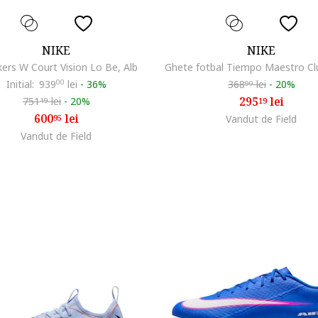
NIKE
NIKE
ers W Court Vision Lo Be, Alb
Initial:
939
00
lei
-
36%
368
lei
-
20%
99
295
lei
751
lei
-
20%
19
19
600
lei
95
Vandut de Field
Vandut de Field