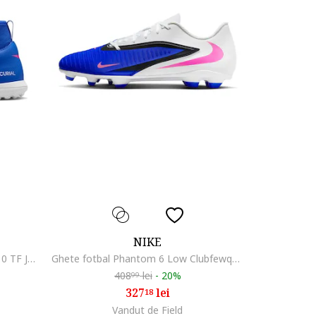
NIKE
Ghete Fotbal Mercurial Superfly 10 TF JR FQ8313-446, Baieti, Albastru, Albastru
Ghete fotbal Phantom 6 Low Clubfewqgewqgweq, Albastru
408
lei
-
20%
99
327
lei
18
Vandut de Field