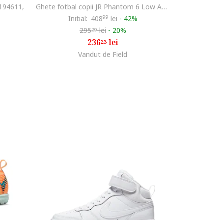
M194611,
Ghete fotbal copii JR Phantom 6 Low Acad TF
Initial:
408
99
lei
-
42%
295
lei
-
20%
29
236
lei
23
Vandut de Field