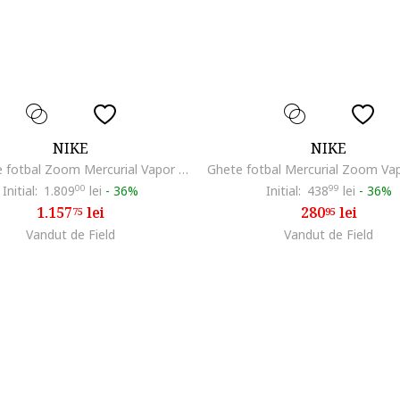
NIKE
NIKE
Ghete de fotbal Zoom Mercurial Vapor 16 Elite FGdwqfwqd, Galben
Initial:
1.809
00
lei
-
36%
Initial:
438
99
lei
-
36%
1.157
lei
280
lei
75
95
Vandut de Field
Vandut de Field