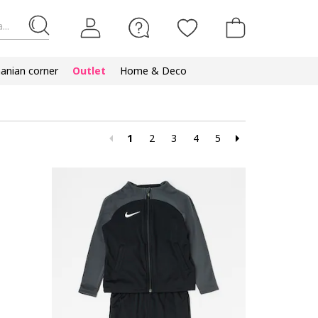
...
nian corner
Outlet
Home & Deco
1
2
3
4
5