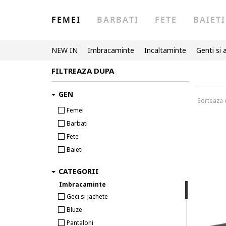
FEMEI
BARBATI
FETE
BAIETI
NEW IN
Imbracaminte
Incaltaminte
Genti si 
FILTREAZA DUPA
GEN
Sorteaza
Femei
Barbati
Fete
Baieti
CATEGORII
Imbracaminte
Geci si jachete
Bluze
Pantaloni