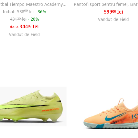
Ghete fotbal Tiempo Maestro Academy TF, Alb
Pantofi sport pentru femei, B
599
lei
Initial:
538
99
lei
-
36%
00
431
lei
-
20%
Vandut de Field
20
344
lei
95
de la
Vandut de Field