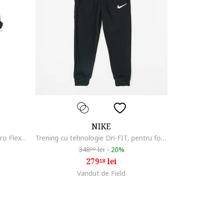
NIKE
Ghete de fotbal Jr Tiempo Maestro Flex TFfwqgwq
Trening cu tehnologie Dri-FIT, pentru fotbal Academy, Negru/Gri antracit
348
lei
-
20%
99
279
lei
18
Vandut de Field