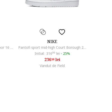
NIKE
Ghete fotbal Mercurial Zoom Vapor 16 Academy Kylian MbappÃ© TF Junior
Pantofi sport mid-high Court Borough 2 din piele cu garnituri din material textil, Alb
Initial:
316
99
lei
-
25%
236
lei
16
Vandut de Field