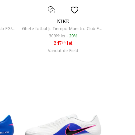
NIKE
Ghete fotbal Tiempo Maestro Club FG/MG
Ghete fotbal Jr. Tiempo Maestro Club FG/MG, piele sintetica, negru, 37.5
309
lei
-
20%
00
247
lei
19
Vandut de Field