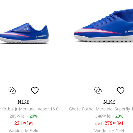
NIKE
NIKE
Ghete de fotbal Jr Mercurial Vapor 16 Club TF Ps (V)
289
lei
-
20%
348
lei
-
20%
00
99
231
lei
279
lei
19
18
de la
Vandut de Field
Vandut de Field