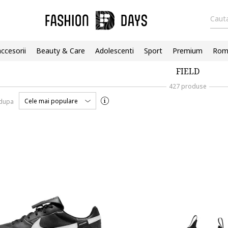
Cauta
accesorii
Beauty & Care
Adolescenti
Sport
Premium
Roma
FIELD
427 produse
Cele mai populare
 dupa