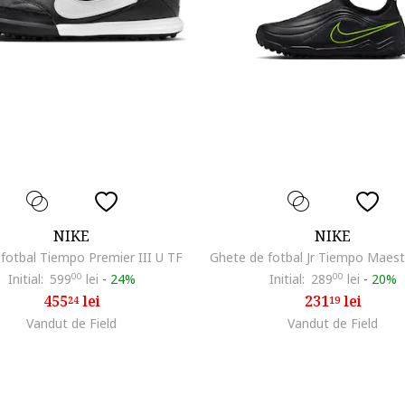
NIKE
NIKE
fotbal Tiempo Premier III U TF
Initial:
599
00
lei
-
24%
Initial:
289
00
lei
-
20%
455
lei
231
lei
24
19
Vandut de Field
Vandut de Field