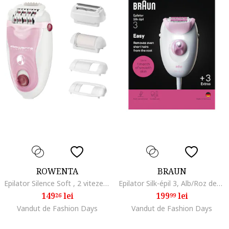
ROWENTA
BRAUN
Epilator Silence Soft , 2 viteze, 24 pensete, 4 accesorii - zona inghinala & axile & ras & exfoliere, cap de epilare si accesorii lavabile, tehnologie avansata micro-contact, sistem silentios, alb/roz
Epilator Silk-épil 3, Alb/Roz deschis
149
lei
199
lei
26
99
Vandut de Fashion Days
Vandut de Fashion Days