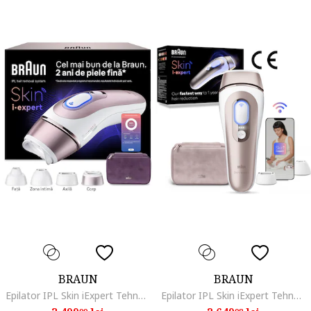
BRAUN
BRAUN
Epilator IPL Skin iExpert Tehnologie Skin iExpert, Feedback in timp real, 400.000 impulsuri, 10 niveluri de intensitate, 125 de impulsuri pe minut, Cap de precizie, Cap lat, Trusa de voiaj, Roz/Argintiu
Epilator IPL Skin iExpert Tehnologie Skin iExpert, Feedback in timp real, 400.000 impulsuri, 10 niveluri de intensitate, 125 de impulsuri pe minut, Cap de precizie, Cap lat, Trusa de voiaj, Alb/Roz