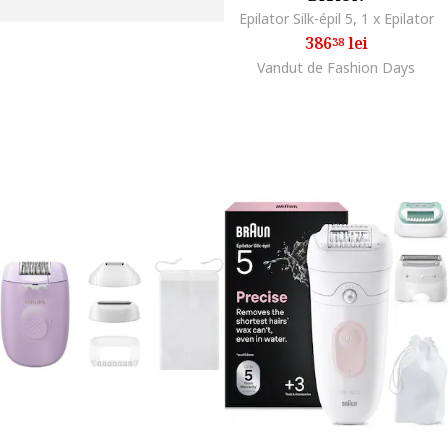
Epilator Silk-épil 5, 1 x Epilator
386
lei
38
Vandut de Fashion Days