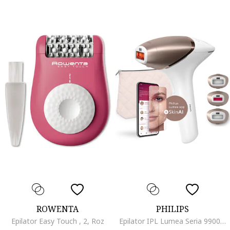
ROWENTA
PHILIPS
Epilator Easy Touch , 2, Roz
Epilator IPL Lumea Seria 9900 BRI973/00, Senzor Smartskin, tehnologie SenseIQ, conectare la aplicatie cu functii Skin AI, utilizare cu sau fara fir, 450.000 impusuri, accesoriu fata, corp, precizie, Rose Gold/Alb