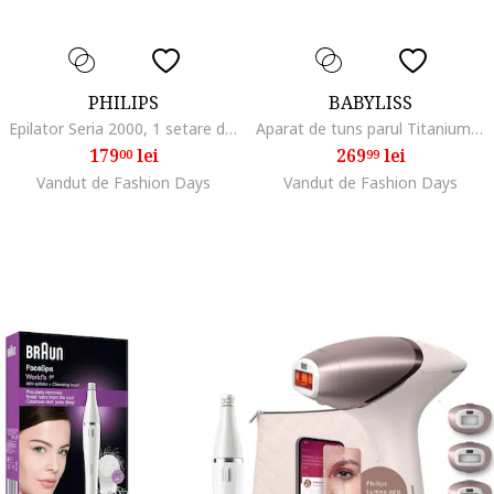
PHILIPS
BABYLISS
Epilator Seria 2000, 1 setare de viteza, cap de epilare lavabil, Lila
Aparat de tuns parul Titanium Clipper
179
lei
269
lei
00
99
Vandut de Fashion Days
Vandut de Fashion Days