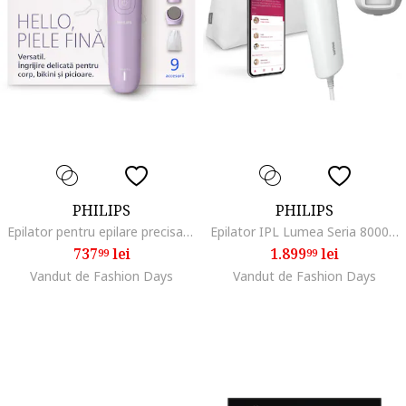
PHILIPS
PHILIPS
Epilator pentru epilare precisa, Violet
Epilator IPL Lumea Seria 8000, Senzor Smartskin, tehnologie SenseIQ, utilizare cu fir, 450.000 impusuri, Argintiu/Alb lucios
737
lei
1.899
lei
99
99
Vandut de Fashion Days
Vandut de Fashion Days