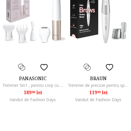
PANASONIC
BRAUN
Trimmer 5in1 , pentru corp cu accesorii interschimbabile, Wet & Dry, lame otel inoxidabil hipoalergenic si rotunjite pe margini, roz/alb
Trimmer de precizie pentru sprancene FG1106, incarcare pe baterie, Alb/Argintiu
189
lei
119
lei
90
99
Vandut de Fashion Days
Vandut de Fashion Days