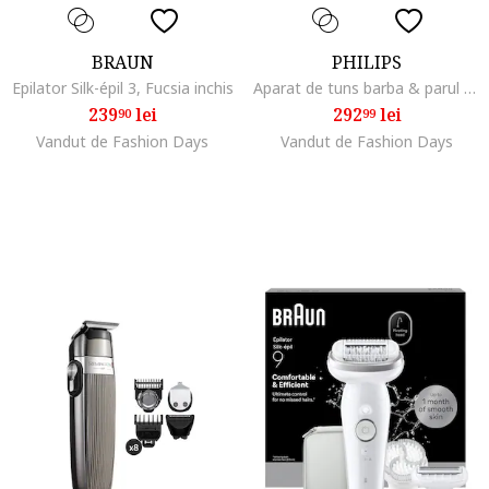
BRAUN
PHILIPS
Epilator Silk-épil 3, Fucsia inchis
Aparat de tuns barba & parul de pe cap si corp 15in1 Multigroom All in One MG7940/15, autonomie 120 min, 22 setari de lungime: 0,5-16 mm All-in-One, 3 capete trimmer specializate (detalii, nas, corp), husa, 100% waterproof, MG7935/15
239
lei
292
lei
90
99
Vandut de Fashion Days
Vandut de Fashion Days