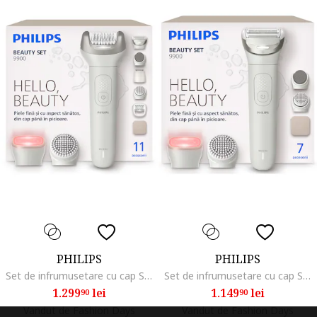
PHILIPS
PHILIPS
Set de infrumusetare cu cap SkinLED cu lumină rosie & infrarosu pentru piele luminoasa, cap ras flexibil, pila pedichiura+alte accesorii, umed&uscat, autonomie 60 min, 1 x Perie de curatare faciala/1 x Cablu USB-A/1 x Cap de ras flexibil/1 x Accesoriu Sk
Set de infrumusetare cu cap SkinLED cu lumină rosie & infrarosu pentru piele luminoasa, cap ras flexibil, pila pedichiura+alte accesorii, umed&uscat, autonomie 60 min, 1 x Perie de curatare faciala/1 x Cablu USB-A/1 x Cap de ras flexibil/1 x Accesoriu Sk
1.299
lei
1.149
lei
90
90
Vandut de Fashion Days
Vandut de Fashion Days