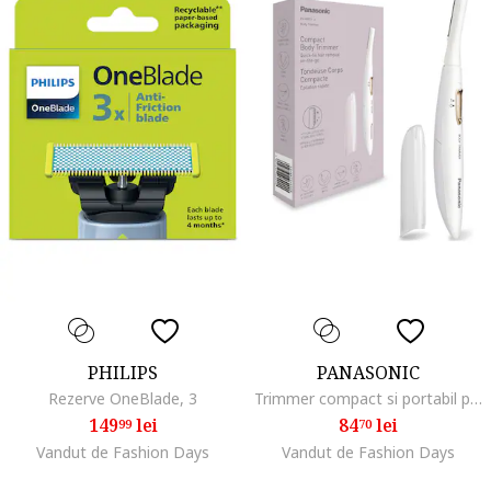
PHILIPS
PANASONIC
Rezerve OneBlade, 3
Trimmer compact si portabil pentru corp ES-WR51, cap pivotant flexibil si delicat cu pielea, lame otel inoxidabil si rotunjite pe margini, roz
149
lei
84
lei
99
70
Vandut de Fashion Days
Vandut de Fashion Days