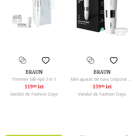
BRAUN
BRAUN
Trimmer Silk-epil 3 in 1
Mini aparat de tuns corporal BS1000 Wet&Dry, cu pieptene de tuns, pe baterii, Alb
119
lei
159
lei
99
99
Vandut de Fashion Days
Vandut de Fashion Days