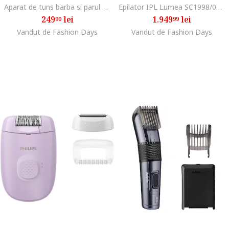
Aparat de tuns barba si parul 10 in 1 Multigroom All in One MG5920/15, tehnologie BeardSense, lame din otel cu auto-ascutire, 11 setari de lungime, rezistent la apa, husa, Negru / Argintiu, MG5951/15
Epilator IPL Lumea SC1998/00, 250.000 impulsuri, Senzor nuanta piele, accesoriu fata, corp si inghinal, utilizare cu fir, husa, Alb/Roz
249
lei
1.949
lei
90
99
Vandut de Fashion Days
Vandut de Fashion Days