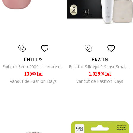
PHILIPS
BRAUN
Epilator Seria 2000, 1 setare de viteza, cap de epilare lavabil, Roz
Epilator Silk-épil 9 SensoSmart™, Micro-Grip, Wet & Dry, 40 pensete, 2 viteze, cap de ras, Epilator FaceSpa, 3 accesorii ingrijire ten, Geanta pentru voiaj, 1 x Pieptene pentru capul de ras/1 x Epilator Braun Silk-épil 9030/1 x Geanta de voiaj/1 x Cap de
139
lei
1.029
lei
90
99
Vandut de Fashion Days
Vandut de Fashion Days