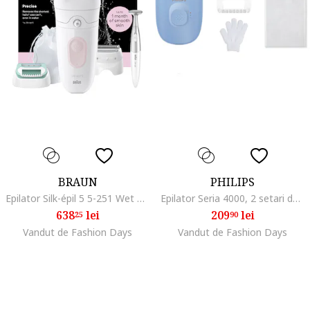
BRAUN
PHILIPS
Epilator Silk-épil 5 5-251 Wet & Dry, MicroGrip, Smart Light, 28 de pensete, Alb/Roz
Epilator Seria 4000, 2 setari de viteza, cap de epilare lavabil, 4 accesorii, lumina LED, Albastru
638
lei
209
lei
25
90
Vandut de Fashion Days
Vandut de Fashion Days