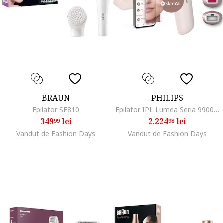
BRAUN
PHILIPS
Epilator SE810
Epilator IPL Lumea Seria 9900 BRI977/00, Senzor Smartskin, tehnologie SenseIQ, conectare la aplicatie cu functii Skin AI, utilizare cu sau fara fir, 450.000 impusuri, accesoriu fata, corp, axila si inghinal, Roz pudra
349
lei
2.224
lei
99
98
Vandut de Fashion Days
Vandut de Fashion Days