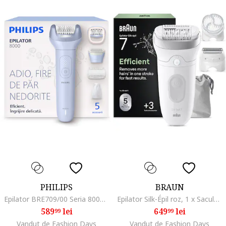
PHILIPS
BRAUN
Epilator BRE709/00 Seria 8000 cu ProGuide 360° pentru epilare precisa, pensete ceramice, cap ras, pieptene, husa, autonomie 60 min
Epilator Silk-Épil roz, 1 x Saculet de voiaj/1 x Pieptene/1 x Perie de curatare/1 x Cap de ras/1 x Epilator/1 x Capac pentru contactul cu pielea/1 x Cap pentru exfoliere/1 x Perie pentru exfoliere + capac protectiv
589
lei
649
lei
99
99
Vandut de Fashion Days
Vandut de Fashion Days