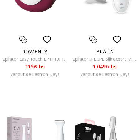
ROWENTA
BRAUN
Epilator Easy Touch EP1110F1, 2, Roz inchis
Epilator IPL IPL Silk·expert Mini PL1124, SensoAdapt, 300.000 impulsuri, 3 niveluri de intensitate, corp si fata, aparat de ras Venus, Saculet de calatorie, Alb/Gri
119
lei
1.049
lei
90
99
Vandut de Fashion Days
Vandut de Fashion Days