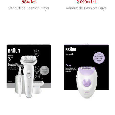
98
lei
2.099
lei
81
89
Vandut de Fashion Days
Vandut de Fashion Days