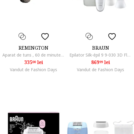
REMINGTON
BRAUN
Aparat de tuns , 60 de minute de utilizare fara fir dupa 4 ore de incarcare, 9 piepteni de ghidare
Epilator Silk-épil 9 9-030 3D Flex 360° , Wet & Dry, Smart Touch,, Alb/Argintiu
335
lei
869
lei
00
99
Vandut de Fashion Days
Vandut de Fashion Days