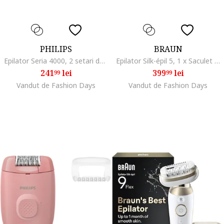
PHILIPS
BRAUN
Epilator Seria 4000, 2 setari de viteza, cap de epilare lavabil, 4 accesorii, lumina LED, Lila
Epilator Silk-épil 5, 1 x Saculet de voiaj/1 x Pieptene/1 x Perie de curatare/1 x Cap de ras/1 x Epilator/1 x Cap pentru incepatori
241
lei
399
lei
99
99
Vandut de Fashion Days
Vandut de Fashion Days