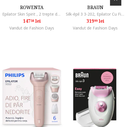
ROWENTA
BRAUN
Epilator Skin Spirit , 2 trepte de viteza, 24 pensete, sistem de ghidare, sistem de masaj cu bile, roz
Silk-épil 3 3-202, Epilator Cu Fir, Indepartarea Usoara A Parului, Piele Catifelata De Durata, Include aparat de tuns bikini, Roz
147
lei
319
lei
38
99
Vandut de Fashion Days
Vandut de Fashion Days