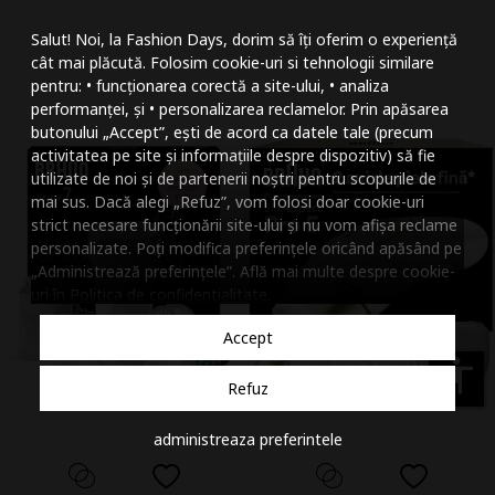
Mareste dimensiunea
Salut! Noi, la Fashion Days, dorim să îți oferim o experiență
Micsoreaza dimensiu
cât mai plăcută. Folosim cookie-uri si tehnologii similare
pentru: • funcționarea corectă a site-ului, • analiza
Mareste spatierea tex
performanței, și • personalizarea reclamelor. Prin apăsarea
butonului „Accept”, ești de acord ca datele tale (precum
Micsoreaza spatierea
activitatea pe site și informațiile despre dispozitiv) să fie
utilizate de noi și de partenerii noștri pentru scopurile de
Mareste inaltimea ra
mai sus. Dacă alegi „Refuz”, vom folosi doar cookie-uri
strict necesare funcționării site-ului și nu vom afișa reclame
Micsoreaza inaltimea
personalizate. Poți modifica preferințele oricând apăsând pe
„Administrează preferințele”. Află mai multe despre cookie-
Inverseaza culorile
uri în
Politica de confidentialitate
.
Nuante de gri
Accept
Cursor mare
accessibility
Refuz
Subliniaza link-urile
administreaza preferintele
Dezactiveaza animatii