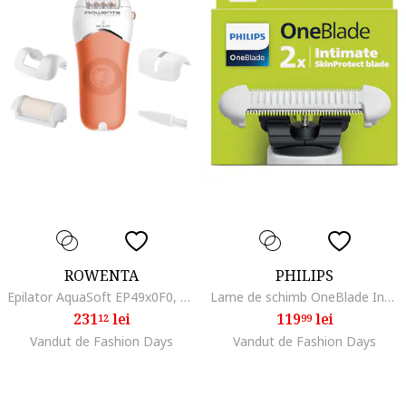
ROWENTA
PHILIPS
Epilator AquaSoft EP49x0F0, 4,5 W, autonomie baterie de 40 de minute, Wet & Dry, 4 accesorii, tehnologie Skin Respect, Coral
Lame de schimb OneBlade Intimate, unisex, 2 bucăți
231
lei
119
lei
12
99
Vandut de Fashion Days
Vandut de Fashion Days