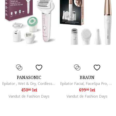
PANASONIC
BRAUN
Epilator , Wet & Dry, Cordless, 2discuri & 60 pensete, Senzor presiune, Discuri duble, Cap flexibil si pivotant la 90°, 3 viteze, Alb/Roz
Epilator Facial, FaceSpa Pro, Alb/Auriu
450
lei
699
lei
00
99
Vandut de Fashion Days
Vandut de Fashion Days