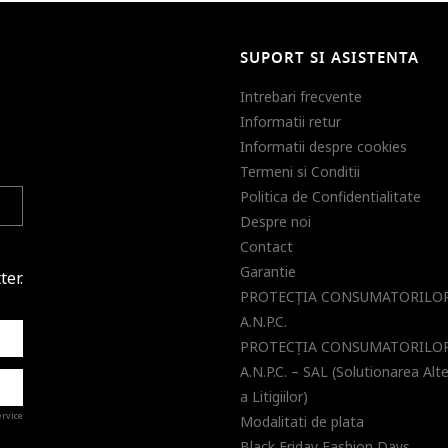
SUPORT SI ASISTENTA
Intrebari frecvente
Informatii retur
Informatii despre cookies
Termeni si Conditii
Politica de Confidentialitate
Despre noi
Contact
Garantie
ter.
PROTECŢIA CONSUMATORILOR
A.N.P.C.
PROTECŢIA CONSUMATORILOR
A.N.P.C. – SAL (Solutionarea Alt
a Litigiilor)
ervice
Modalitati de plata
Black Friday Fashion Days