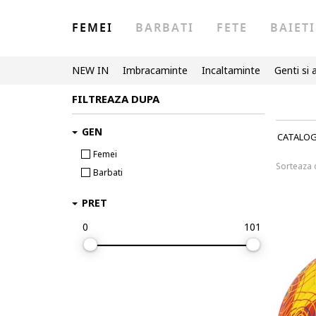
FEMEI
BARBATI
FETE
BAIETI
NEW IN
Imbracaminte
Incaltaminte
Genti si 
FILTREAZA DUPA
GEN
CATALO
Femei
Sorteaza
Barbati
PRET
0
101