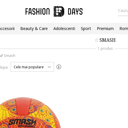
Cauta
accesorii
Beauty & Care
Adolescenti
Sport
Premium
Roma
SMASH
1 produs
G
/
Smash
Cele mai populare
 dupa