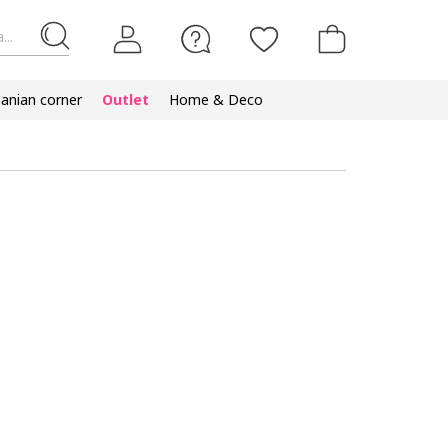
...
nian corner
Outlet
Home & Deco