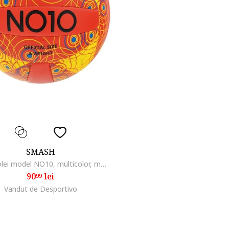
SMASH
Minge volei model NO10, multicolor, marimea
90
lei
99
Vandut de Desportivo