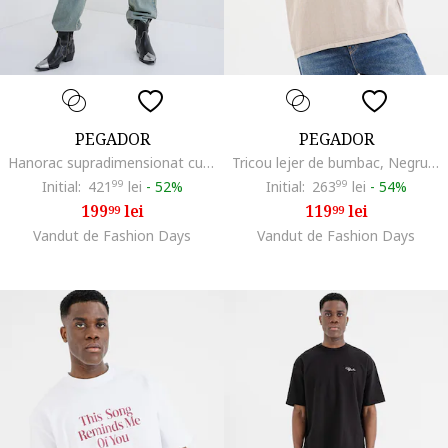
PEGADOR
PEGADOR
Hanorac supradimensionat cu imprimeu logo, Negru stins/Roz prafuit
Tricou lejer de bumbac, Negru/Gri deschis
Initial:
421
99
lei
-
52%
Initial:
263
99
lei
-
54%
199
lei
119
lei
99
99
Vandut de Fashion Days
Vandut de Fashion Days