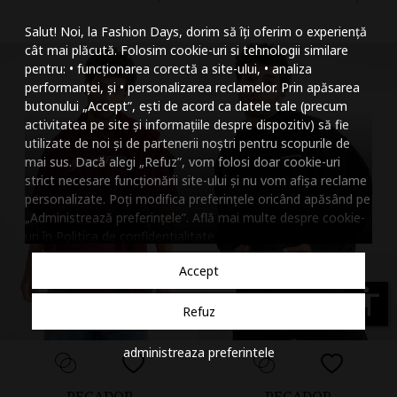
Mareste dimensiunea
Salut! Noi, la Fashion Days, dorim să îți oferim o experiență
Micsoreaza dimensiu
cât mai plăcută. Folosim cookie-uri si tehnologii similare
pentru: • funcționarea corectă a site-ului, • analiza
Mareste spatierea tex
performanței, și • personalizarea reclamelor. Prin apăsarea
butonului „Accept”, ești de acord ca datele tale (precum
Micsoreaza spatierea
activitatea pe site și informațiile despre dispozitiv) să fie
utilizate de noi și de partenerii noștri pentru scopurile de
Mareste inaltimea ra
mai sus. Dacă alegi „Refuz”, vom folosi doar cookie-uri
strict necesare funcționării site-ului și nu vom afișa reclame
Micsoreaza inaltimea
personalizate. Poți modifica preferințele oricând apăsând pe
„Administrează preferințele”. Află mai multe despre cookie-
Inverseaza culorile
uri în
Politica de confidentialitate
.
Nuante de gri
Accept
Cursor mare
accessibility
Refuz
Subliniaza link-urile
administreaza preferintele
Dezactiveaza animatii