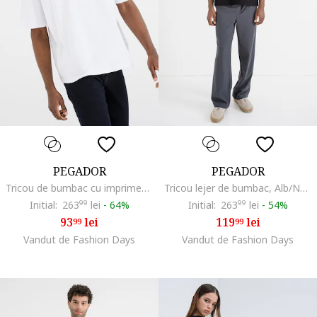
PEGADOR
PEGADOR
Tricou de bumbac cu imprimeu text, Visiniu/Alb optic
Tricou lejer de bumbac, Alb/Negru
Initial:
263
99
lei
-
64%
Initial:
263
99
lei
-
54%
93
lei
119
lei
99
99
Vandut de Fashion Days
Vandut de Fashion Days