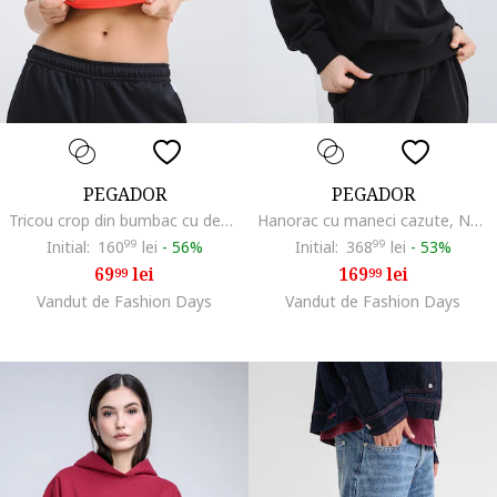
PEGADOR
PEGADOR
Tricou crop din bumbac cu decolteu la baza gatului, Rosu
Hanorac cu maneci cazute, Negru
Initial:
160
99
lei
-
56%
Initial:
368
99
lei
-
53%
69
lei
169
lei
99
99
Vandut de Fashion Days
Vandut de Fashion Days