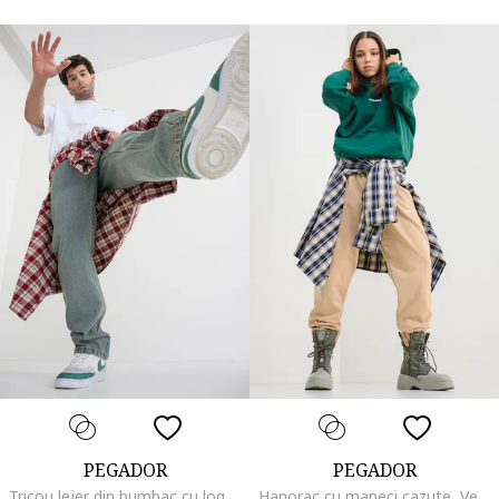
PEGADOR
PEGADOR
Tricou lejer din bumbac cu logo, Alb optic
Hanorac cu maneci cazute, Verde aquamarin