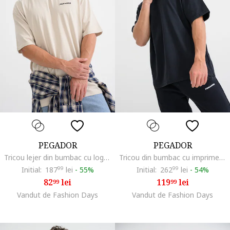
PEGADOR
PEGADOR
Tricou lejer din bumbac cu logo, Bej deschis
Tricou din bumbac cu imprimeu logo pe partea din spate, Gri deschis/Albastru inchis/Negru stins
Initial:
187
99
lei
-
55%
Initial:
262
99
lei
-
54%
82
lei
119
lei
99
99
Vandut de Fashion Days
Vandut de Fashion Days