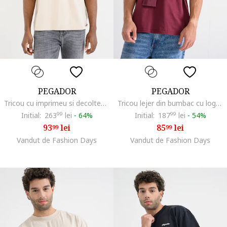
PEGADOR
PEGADOR
Tricou cu imprimeu si decolteu la baza gatului, Crem
Tricou lejer din bumbac cu logo, Rosu inchis
Initial:
263
99
lei
-
64%
Initial:
187
99
lei
-
54%
93
lei
85
lei
99
99
Vandut de Fashion Days
Vandut de Fashion Days