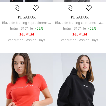
PEGADOR
PEGADOR
Bluza de trening supradimensionata cu maneci cazute, Rosu
Bluza de trening cu maneci cazute si croiala lejera, Negru stins
Initial:
316
99
lei
-
52%
Initial:
315
99
lei
-
52%
149
lei
149
lei
99
99
Vandut de Fashion Days
Vandut de Fashion Days