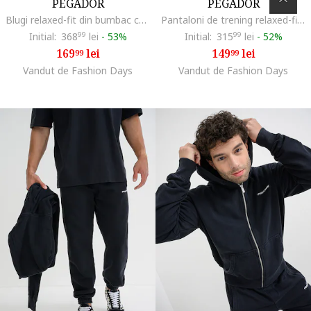
PEGADOR
PEGADOR
Blugi relaxed-fit din bumbac cu talie medie, Gri deschis
Pantaloni de trening relaxed-fit cu buzunare laterale, Negru
Initial:
368
99
lei
-
53%
Initial:
315
99
lei
-
52%
169
lei
149
lei
99
99
Vandut de Fashion Days
Vandut de Fashion Days