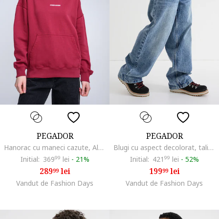
PEGADOR
PEGADOR
Hanorac cu maneci cazute, Alb/Visiniu
Blugi cu aspect decolorat, talie joasa si croiala ampla, Albastru
Initial:
369
99
lei
-
21%
Initial:
421
99
lei
-
52%
289
lei
199
lei
99
99
Vandut de Fashion Days
Vandut de Fashion Days