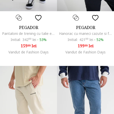
PEGADOR
PEGADOR
Pantaloni de trening cu talie elastica, Negru stins
Hanorac cu maneci cazute si fermoar, Negru stins
Initial:
342
99
lei
-
53%
Initial:
421
99
lei
-
52%
159
lei
199
lei
99
99
Vandut de Fashion Days
Vandut de Fashion Days