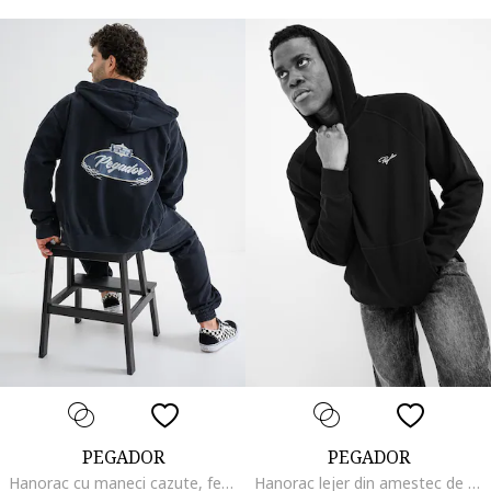
PEGADOR
PEGADOR
Hanorac cu maneci cazute, fermoar si imprimeu pe partea din spate, Negru stins
Hanorac lejer din amestec de bumbac, Negru