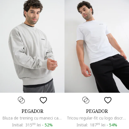
PEGADOR
PEGADOR
Bluza de trening cu maneci cazute si croiala lejera, Gri deschis
Tricou regular-fit cu logo discret, Alb optic
Initial:
315
99
lei
-
52%
Initial:
187
99
lei
-
54%