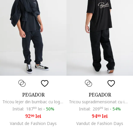
PEGADOR
PEGADOR
Tricou lejer din bumbac cu logo, Negru stins
Tricou supradimensionat cu imprimeu logo, Negru
Initial:
187
99
lei
-
50%
Initial:
209
99
lei
-
54%
92
lei
94
lei
99
99
Vandut de Fashion Days
Vandut de Fashion Days