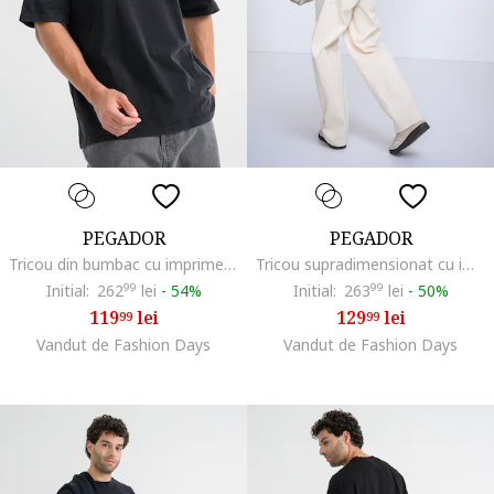
PEGADOR
PEGADOR
Tricou din bumbac cu imprimeu logo si maneci cazute, Negru stins
Tricou supradimensionat cu imprimeu logo pe spate, Crem
Initial:
262
99
lei
-
54%
Initial:
263
99
lei
-
50%
119
lei
129
lei
99
99
Vandut de Fashion Days
Vandut de Fashion Days