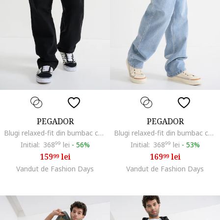
PEGADOR
PEGADOR
Blugi relaxed-fit din bumbac cu talie medie, Negru
Blugi relaxed-fit din bumbac cu talie medie, Albastru deschis
Initial:
368
99
lei
-
56%
Initial:
368
99
lei
-
53%
159
lei
169
lei
99
99
Vandut de Fashion Days
Vandut de Fashion Days