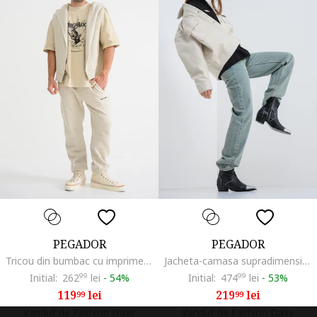
PEGADOR
PEGADOR
Tricou din bumbac cu imprimeu grafic, Negru stins/Bej deschis
Jacheta-camasa supradimensionata cu buzunare pe piept, Bej deschis
Initial:
262
99
lei
-
54%
Initial:
474
99
lei
-
53%
119
lei
219
lei
99
99
Vandut de Fashion Days
Vandut de Fashion Days