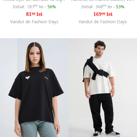
Initial:
187
99
lei
-
56%
Initial:
368
99
lei
-
53%
81
lei
169
lei
99
99
Vandut de Fashion Days
Vandut de Fashion Days