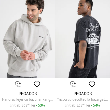
PEGADOR
PEGADOR
Hanorac lejer cu buzunar kangaroo, Gri deschis
Tricou cu decolteu la baza gatului si imprimeu grafic, Gri inchis
Initial:
368
99
lei
-
53%
Initial:
263
99
lei
-
54%