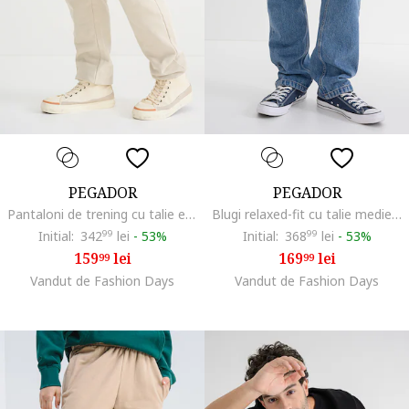
PEGADOR
PEGADOR
Pantaloni de trening cu talie elastica, Bej deschis
Blugi relaxed-fit cu talie medie, Albastru prafuit
Initial:
342
99
lei
-
53%
Initial:
368
99
lei
-
53%
159
lei
169
lei
99
99
Vandut de Fashion Days
Vandut de Fashion Days