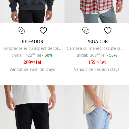
PEGADOR
PEGADOR
Hanorac lejer cu aspect decolorat, Negru stins
Camasa cu maneci cazute si model in carouri, Rosu/Negru stins/Alb murdar
Initial:
422
99
lei
-
50%
Initial:
368
99
lei
-
56%
209
lei
159
lei
99
99
Vandut de Fashion Days
Vandut de Fashion Days