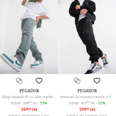
PEGADOR
PEGADOR
Blugi relaxed-fit cu talie medie, Albastru inchis
Hanorac cu maneci cazute si fermoar, Negru
Initial:
368
99
lei
-
53%
Initial:
421
99
lei
-
52%
169
lei
199
lei
99
99
Vandut de Fashion Days
Vandut de Fashion Days