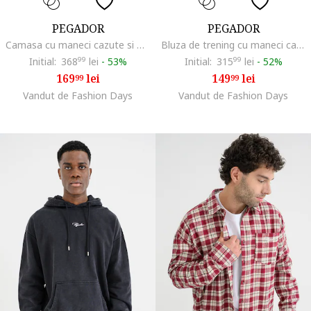
PEGADOR
PEGADOR
Camasa cu maneci cazute si model in carouri, Albastru inchis/Negru stins/Alb murdar
Bluza de trening cu maneci cazute si croiala lejera, Rosu
Initial:
368
99
lei
-
53%
Initial:
315
99
lei
-
52%
169
lei
149
lei
99
99
Vandut de Fashion Days
Vandut de Fashion Days