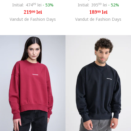
Initial:
474
99
lei
-
53%
Initial:
395
99
lei
-
52%
219
lei
189
lei
99
99
Vandut de Fashion Days
Vandut de Fashion Days