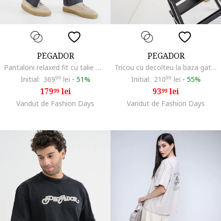
PEGADOR
PEGADOR
Pantaloni relaxed fit cu talie medie, Gri antracit
Tricou cu decolteu la baza gatului si imprimeu grafic, Maro inchis
Initial:
369
99
lei
-
51%
Initial:
210
99
lei
-
55%
179
lei
93
lei
99
99
Vandut de Fashion Days
Vandut de Fashion Days