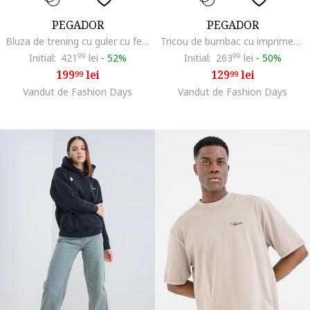
PEGADOR
PEGADOR
Bluza de trening cu guler cu fermoar scurt si maneci cazute, Rosu
Tricou de bumbac cu imprimeu, Albastru glaciar/Alb murdar
Initial:
421
99
lei
-
52%
Initial:
263
99
lei
-
50%
199
lei
129
lei
99
99
Vandut de Fashion Days
Vandut de Fashion Days