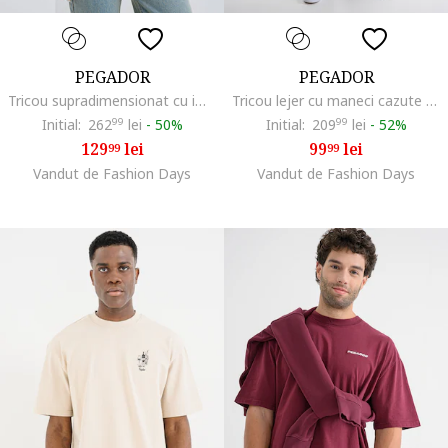
PEGADOR
PEGADOR
Tricou supradimensionat cu imprimeu logo, Negru/Roz prafuit
Tricou lejer cu maneci cazute si imprimeu pe partea din spate, Alb murdar
Initial:
262
99
lei
-
50%
Initial:
209
99
lei
-
52%
129
lei
99
lei
99
99
Vandut de Fashion Days
Vandut de Fashion Days