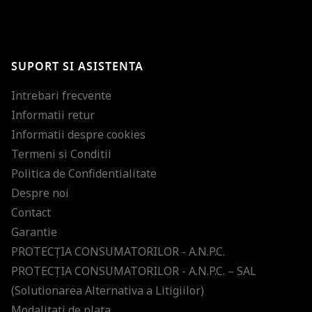
BRAVO!
Te-ai abonat cu succes la newsletter folosind adresa de e-mail
%email%
.
Ti-am pregatit noutati despre brandurile noastre, selectii exclusive si
SUPORT SI ASISTENTA
ultimele tendinte in moda!
Intrebari frecvente
Informatii retur
Informatii despre cookies
Termeni si Conditii
Politica de Confidentialitate
Despre noi
Contact
Garantie
PROTECŢIA CONSUMATORILOR - A.N.P.C.
PROTECŢIA CONSUMATORILOR - A.N.P.C. – SAL
(Solutionarea Alternativa a Litigiilor)
Modalitati de plata