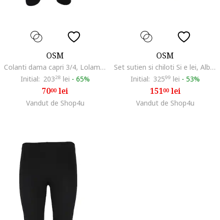
OSM
OSM
Colanti dama capri 3/4, Lolami model D3680, Negru/Bej
Set sutien si chiloti Si e lei, Albastru
Initial:
203
28
lei
-
65%
Initial:
325
99
lei
-
53%
70
lei
151
lei
00
00
Vandut de Shop4u
Vandut de Shop4u