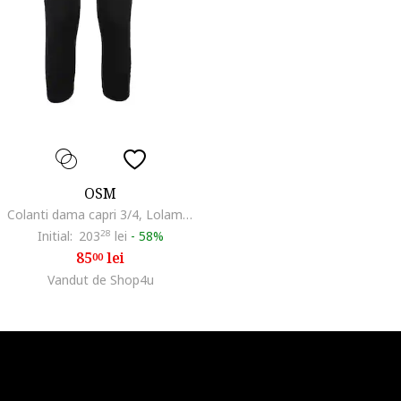
OSM
Colanti dama capri 3/4, Lolami model D3680, Negru/Fucsia
Initial:
203
28
lei
-
58%
85
lei
00
Vandut de Shop4u