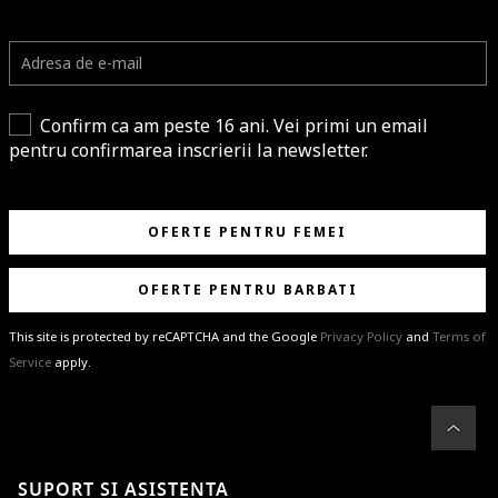
Confirm ca am peste 16 ani. Vei primi un email
pentru confirmarea inscrierii la newsletter.
OFERTE PENTRU FEMEI
OFERTE PENTRU BARBATI
This site is protected by reCAPTCHA and the Google
Privacy Policy
and
Terms of
Service
apply.
BRAVO!
Te-ai abonat cu succes la newsletter folosind adresa de e-mail
%email%
.
Ti-am pregatit noutati despre brandurile noastre, selectii exclusive si
SUPORT SI ASISTENTA
ultimele tendinte in moda!