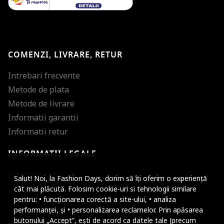
COMENZI, LIVRARE, RETUR
Intrebari frecvente
Metode de plata
Metode de livrare
Informatii garantii
Informatii retur
INFORMATII LEGALE
Mareste dimensiunea
Informatii utile
Salut! Noi, la Fashion Days, dorim să îți oferim o experiență
Micsoreaza dimensiu
cât mai plăcută. Folosim cookie-uri si tehnologii similare
pentru: • funcționarea corectă a site-ului, • analiza
Mareste spatierea tex
performanței, și • personalizarea reclamelor. Prin apăsarea
butonului „Accept”, ești de acord ca datele tale (precum