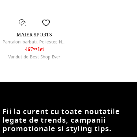
MAIER SPORTS
Pantaloni barbati, Poliester, Negru,
467
lei
99
Vandut de Best Shop Ever
Fii la curent cu toate noutatile
legate de trends, campanii
promotionale si styling tips.