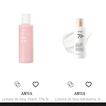
ANUA
ANUA
Lotiune de fata, Peach 77% Niacin Conditioning, 150ml
Lotiune de fata hidratanta, Rice 70 Intensive Moisturizing Milk, 150 ml
Initial:
119
90
lei
Initial:
119
90
lei