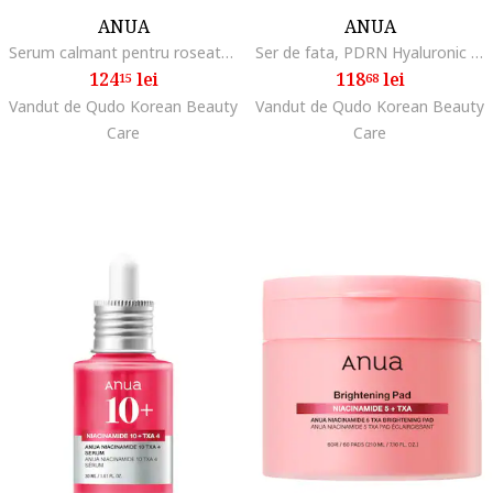
ANUA
ANUA
Serum calmant pentru roseata cu 10 tipuri de acid hialuronic, 30ml
Ser de fata, PDRN Hyaluronic Acid Capsule 100, 30 ml
124
lei
118
lei
15
68
Vandut de Qudo Korean Beauty
Vandut de Qudo Korean Beauty
Care
Care