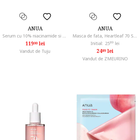
ANUA
ANUA
Serum cu 10% niacinamide si 4% acid tranexamic 30ml
Masca de fata, Heartleaf 70 Soothing Collagen, 38 gr
119
lei
Initial:
25
89
lei
00
24
lei
Vandut de Tuju
89
Vandut de ZMEURINO