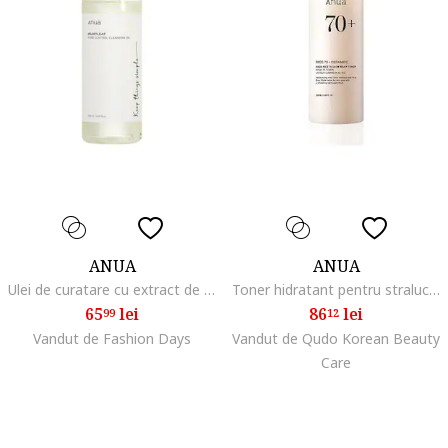
ANUA
ANUA
Ulei de curatare cu extract de Houttuynia Cordata 200ml
Toner hidratant pentru stralucire si calmare intensa, Rice 70 Milky Glow, 250 ml
65
lei
86
lei
99
12
Vandut de Fashion Days
Vandut de Qudo Korean Beauty
Care