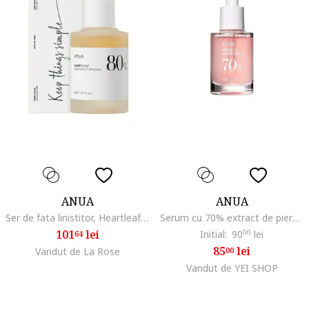
ANUA
ANUA
Ser de fata linistitor, Heartleaf 80% Ampoule, 30ml
Serum cu 70% extract de piersica si niacinamide 30ml
101
lei
Initial:
90
00
lei
64
85
lei
Vandut de La Rose
00
Vandut de YEI SHOP