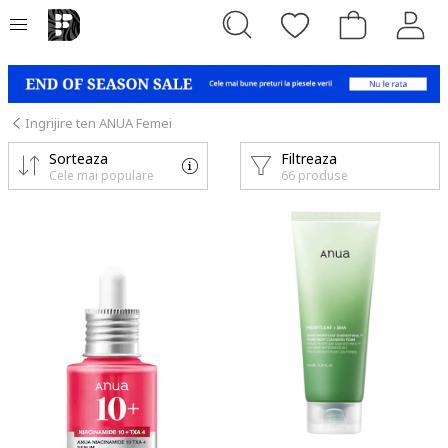
Ingrijire ten ANUA Femei
Sorteaza
Filtreaza
Cele mai populare
66 produse