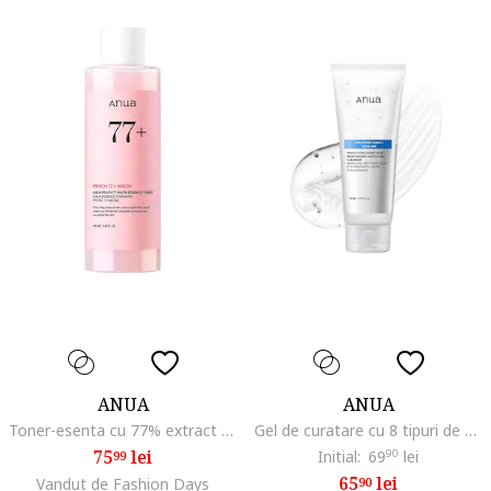
ANUA
ANUA
Toner-esenta cu 77% extract de piersica si niacina 250ml, Uscat/Gras/Mixt/Sensibil/Normal
Gel de curatare cu 8 tipuri de acid hialuronic, 150 ml
75
lei
Initial:
69
90
lei
99
65
lei
Vandut de Fashion Days
90