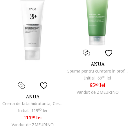
ANUA
Spuma pentru curatare in profunzime cu extract de Houttuyndwqfia Cordata si quercetina, 150ml, Normal
Initial:
69
90
lei
65
lei
90
Vandut de ZMEURINO
ANUA
Crema de fata hidratanta, Ceramide 3 + Panthenol, 100 ml
Initial:
119
90
lei
113
lei
90
Vandut de ZMEURINO