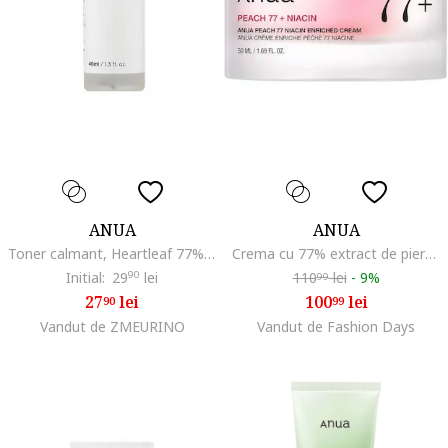
ANUA
ANUA
Toner calmant, Heartleaf 77%, 40 ml
Crema cu 77% extract de piersica si niacinamide 50ml
Initial:
29
90
lei
110
lei
-
9%
99
27
lei
100
lei
90
99
Vandut de ZMEURINO
Vandut de Fashion Days