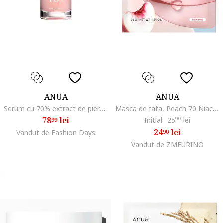
ANUA
ANUA
Serum cu 70% extract de piersica si niacinamide 30ml
Masca de fata, Peach 70 Niacin Brightening Collagen, 38 gr
78
lei
Initial:
25
90
lei
99
24
lei
Vandut de Fashion Days
90
Vandut de ZMEURINO