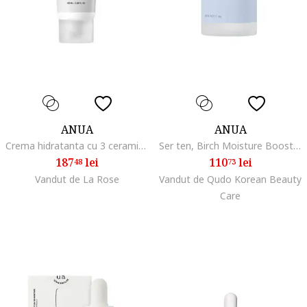
ANUA
ANUA
Crema hidratanta cu 3 ceramide si panthenol, 50ml
Ser ten, Birch Moisture Boosting, 30 ml
187
lei
110
lei
48
73
Vandut de La Rose
Vandut de Qudo Korean Beauty
Care