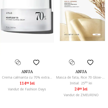
ANUA
ANUA
Crema calmanta cu 70% extract de Houttuynia Cordata, 50ml
Masca de fata, Rice 70 Glow-Collagen, 38 gr
114
lei
Initial:
25
89
lei
99
24
lei
Vandut de Fashion Days
89
Vandut de ZMEURINO