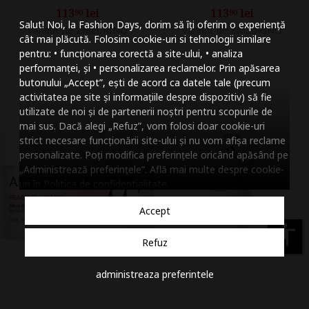
Mareste dimensiunea
113
lei
113
lei
90
90
Salut! Noi, la Fashion Days, dorim să îți oferim o experiență
Vandut de ZMEURINO
Vandut de ZMEURINO
Micsoreaza dimensiu
cât mai plăcută. Folosim cookie-uri si tehnologii similare
pentru: • funcționarea corectă a site-ului, • analiza
Mareste spatierea tex
performanței, și • personalizarea reclamelor. Prin apăsarea
butonului „Accept”, ești de acord ca datele tale (precum
Micsoreaza spatierea
activitatea pe site și informațiile despre dispozitiv) să fie
utilizate de noi și de partenerii noștri pentru scopurile de
Mareste inaltimea ra
mai sus. Dacă alegi „Refuz”, vom folosi doar cookie-uri
strict necesare funcționării site-ului și nu vom afișa reclame
Micsoreaza inaltimea
personalizate. Poți modifica preferințele oricând apăsând pe
„Administrează preferințele”. Află mai multe despre cookie-
Inverseaza culorile
uri în
Politica de confidentialitate
.
Nuante de gri
Accept
Cursor mare
accessibility
Refuz
Subliniaza link-urile
administreaza preferintele
Dezactiveaza animatii