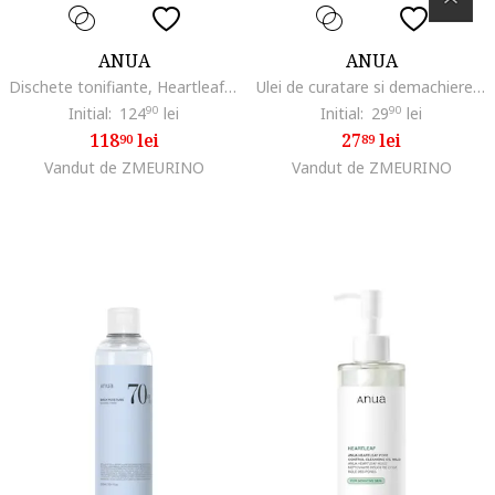
ANUA
ANUA
Dischete tonifiante, Heartleaf 77%, 70 buc
Ulei de curatare si demachiere, Heartleaf Pore Control, 20 ml
Initial:
124
90
lei
Initial:
29
90
lei
118
lei
27
lei
90
89
Vandut de ZMEURINO
Vandut de ZMEURINO