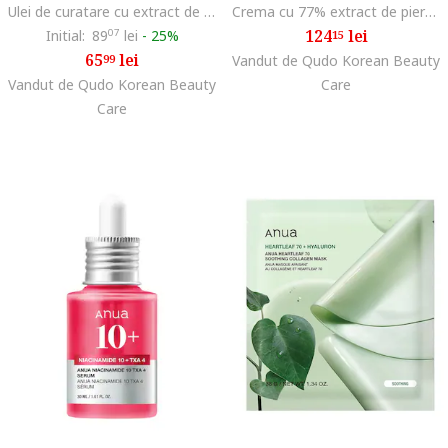
Ulei de curatare cu extract de Houttuynia Cordata 200ml
Crema cu 77% extract de piersica si niacinamide 50ml
124
lei
Initial:
89
07
lei
-
25%
15
65
lei
99
Vandut de Qudo Korean Beauty
Vandut de Qudo Korean Beauty
Care
Care