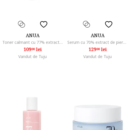
ANUA
ANUA
Toner calmant cu 77% extract de Houttuynia Cordata 250ml
Serum cu 70% extract de piersica si niacinamide 30ml
109
lei
129
lei
00
00
Vandut de Tuju
Vandut de Tuju