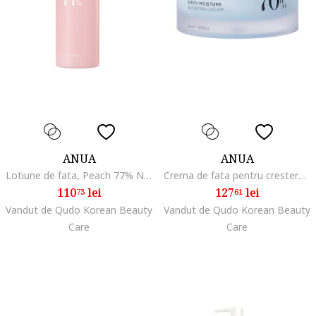
ANUA
ANUA
Lotiune de fata, Peach 77% Niacin Conditioning, 150ml
Crema de fata pentru cresterea umiditatii, Birch Moisture Boosting, 50 ml
110
lei
127
lei
73
61
Vandut de Qudo Korean Beauty
Vandut de Qudo Korean Beauty
Care
Care