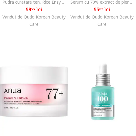
Pudra curatare ten, Rice Enzyme Brightening Cleansing Powder, 40 g
Serum cu 70% extract de piersica si niacinamide 30ml
99
lei
95
lei
55
07
Vandut de Qudo Korean Beauty
Vandut de Qudo Korean Beauty
Care
Care