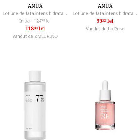
ANUA
ANUA
Lotiune de fata intens hidratanta, Heartleaf 70% Daily, 200ml
Lotiune de fata intens hidratanta, Heartleaf 70% Daily, 200ml
99
lei
Initial:
124
90
lei
22
118
lei
90
Vandut de La Rose
Vandut de ZMEURINO