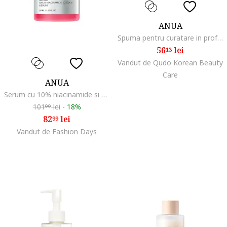
ANUA
Spuma pentru curatare in profunzime cu extract de Houttuyndwqfia Cordata si quercetina, 150ml, Normal
56
lei
13
Vandut de Qudo Korean Beauty
Care
ANUA
Serum cu 10% niacinamide si 4% acid tranexamic 30ml
101
lei
-
18%
99
82
lei
99
Vandut de Fashion Days