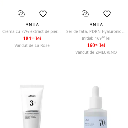
ANUA
ANUA
Crema cu 77% extract de piersica si niacinamide 50ml
Ser de fata, PDRN Hyaluronic Acid Capsule 100, 30 ml
184
lei
Initial:
169
90
lei
58
160
lei
Vandut de La Rose
90
Vandut de ZMEURINO