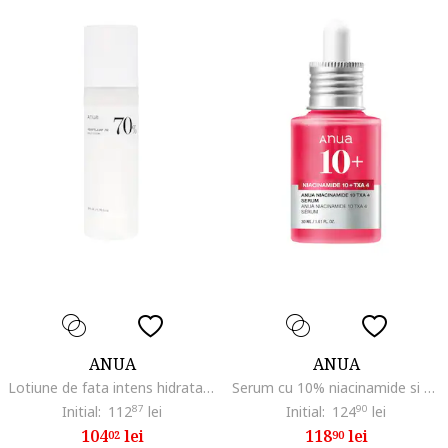
ANUA
ANUA
Lotiune de fata intens hidratanta, Heartleaf 70% Daily, 200ml
Serum cu 10% niacinamide si 4% acid tranexamic 30ml
Initial:
112
87
lei
Initial:
124
90
lei
104
lei
118
lei
02
90