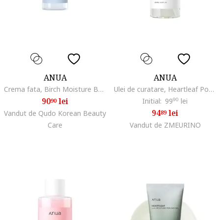
ANUA
ANUA
Crema fata, Birch Moisture Boosting Moisturizing Fata Toner 250 ml
Ulei de curatare, Heartleaf Pore Control Cleansing Oil Mild, 200 ml
90
lei
Initial:
99
90
lei
90
94
lei
Vandut de Qudo Korean Beauty
89
Care
Vandut de ZMEURINO