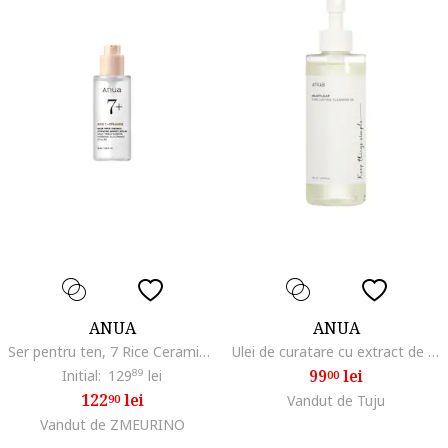
ANUA
ANUA
Ser pentru ten, 7 Rice Ceramide Hydrating Barrier, 50 ml
Ulei de curatare cu extract de Houttuynia Cordata 200ml
99
lei
Initial:
129
89
lei
00
122
lei
90
Vandut de Tuju
Vandut de ZMEURINO