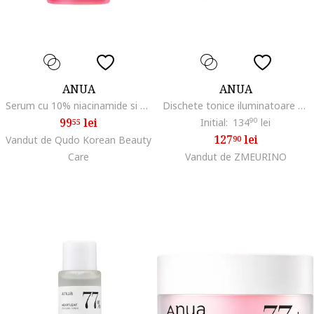
ANUA
ANUA
Serum cu 10% niacinamide si 4% acid tranexamic 30ml
Dischete tonice iluminatoare cu niacinamida, 5 + TXA 210ml (60 buc)
99
lei
Initial:
134
90
lei
55
127
lei
Vandut de Qudo Korean Beauty
90
Care
Vandut de ZMEURINO