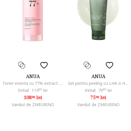
ANUA
ANUA
Toner-esenta cu 77% extract de piersica si niacina 250ml, Uscat/Gras/Mixt/Sensibil/Normal
Gel pentru peeling cu LHA si Houttuynia Cordata, 120 ml
Initial:
114
90
lei
Initial:
79
90
lei
108
lei
75
lei
90
90
Vandut de ZMEURINO
Vandut de ZMEURINO