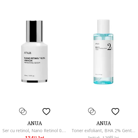
ANUA
ANUA
Ser cu retinol, Nano Retinol 0.3% + Niacin Renewing Serum, 30ml
Toner exfoliant, BHA 2% Gentle Exfoliating Toner, 150ml
134
lei
Initial:
129
89
lei
22