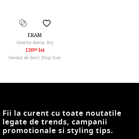
ERAM
Geanta dama, Bej
130
lei
99
Vandut de Best Shop Ever
Fii la curent cu toate noutatile
legate de trends, campanii
promotionale si styling tips.