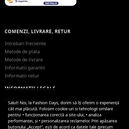
COMENZI, LIVRARE, RETUR
Intrebari frecvente
Metode de plata
Metode de livrare
Informatii garantii
Informatii retur
INFORMATII LEGALE
Mareste dimensiunea
Informatii utile
Salut! Noi, la Fashion Days, dorim să îți oferim o experiență
Micsoreaza dimensiu
cât mai plăcută. Folosim cookie-uri si tehnologii similare
pentru: • funcționarea corectă a site-ului, • analiza
Mareste spatierea tex
performanței, și • personalizarea reclamelor. Prin apăsarea
butonului „Accept”, ești de acord ca datele tale (precum