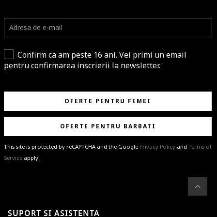
Confirm ca am peste 16 ani. Vei primi un email
pentru confirmarea inscrierii la newsletter.
OFERTE PENTRU FEMEI
OFERTE PENTRU BARBATI
This site is protected by reCAPTCHA and the Google
Privacy Policy
and
Terms of
Service
apply.
BRAVO!
Te-ai abonat cu succes la newsletter folosind adresa de e-mail
%email%
.
Ti-am pregatit noutati despre brandurile noastre, selectii exclusive si
SUPORT SI ASISTENTA
ultimele tendinte in moda!