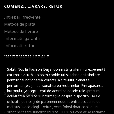
COMENZI, LIVRARE, RETUR
Intrebari frecvente
Metode de plata
Metode de livrare
Informatii garantii
Informatii retur
INFORMATII LEGALE
Mareste dimensiunea
Informatii utile
Salut! Noi, la Fashion Days, dorim să îți oferim o experiență
Micsoreaza dimensiu
cât mai plăcută. Folosim cookie-uri si tehnologii similare
pentru: • funcționarea corectă a site-ului, • analiza
Mareste spatierea tex
performanței, și • personalizarea reclamelor. Prin apăsarea
butonului „Accept”, ești de acord ca datele tale (precum
SOCIAL MEDIA
Micsoreaza spatierea
activitatea pe site și informațiile despre dispozitiv) să fie
utilizate de noi și de partenerii noștri pentru scopurile de
Facebook
Mareste inaltimea ra
mai sus. Dacă alegi „Refuz”, vom folosi doar cookie-uri
Instagram
strict necesare funcționării site-ului și nu vom afișa reclame