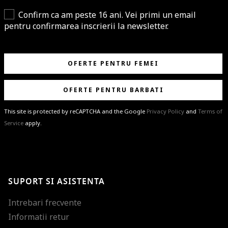
Confirm ca am peste 16 ani. Vei primi un email
pentru confirmarea inscrierii la newsletter.
OFERTE PENTRU FEMEI
OFERTE PENTRU BARBATI
This site is protected by reCAPTCHA and the Google
Privacy Policy
and
Terms of
Service
apply.
BRAVO!
Te-ai abonat cu succes la newsletter folosind adresa de e-mail
%email%
.
Ti-am pregatit noutati despre brandurile noastre, selectii exclusive si
SUPORT SI ASISTENTA
ultimele tendinte in moda!
Intrebari frecvente
Informatii retur