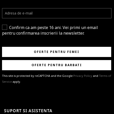
Confirm ca am peste 16 ani. Vei primi un email
pentru confirmarea inscrierii la newsletter.
OFERTE PENTRU FEMEI
OFERTE PENTRU BARBATI
This site is protected by reCAPTCHA and the Google
Privacy Policy
and
Terms of
Service
apply.
BRAVO!
Te-ai abonat cu succes la newsletter folosind adresa de e-mail
%email%
.
Ti-am pregatit noutati despre brandurile noastre, selectii exclusive si
SUPORT SI ASISTENTA
ultimele tendinte in moda!