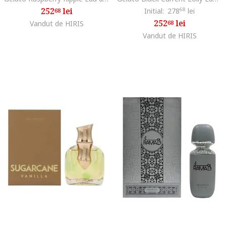
252
lei
Initial:
278
68
lei
68
252
lei
Vandut de HIRIS
68
Vandut de HIRIS