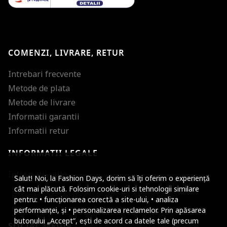
COMENZI, LIVRARE, RETUR
Intrebari frecvente
Metode de plata
Metode de livrare
Informatii garantii
Informatii retur
INFORMATII LEGALE
Mareste dimensiunea
Informatii utile
Salut! Noi, la Fashion Days, dorim să îți oferim o experiență
Micsoreaza dimensiu
cât mai plăcută. Folosim cookie-uri si tehnologii similare
pentru: • funcționarea corectă a site-ului, • analiza
Mareste spatierea tex
performanței, și • personalizarea reclamelor. Prin apăsarea
butonului „Accept”, ești de acord ca datele tale (precum
SOCIAL MEDIA