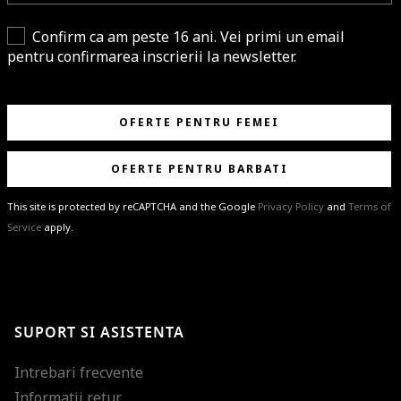
Confirm ca am peste 16 ani. Vei primi un email
pentru confirmarea inscrierii la newsletter.
OFERTE PENTRU FEMEI
OFERTE PENTRU BARBATI
This site is protected by reCAPTCHA and the Google
Privacy Policy
and
Terms of
Service
apply.
BRAVO!
Te-ai abonat cu succes la newsletter folosind adresa de e-mail
%email%
.
Ti-am pregatit noutati despre brandurile noastre, selectii exclusive si
SUPORT SI ASISTENTA
ultimele tendinte in moda!
Intrebari frecvente
Informatii retur