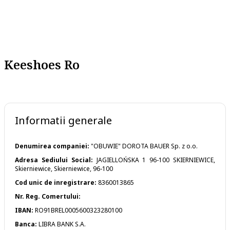
Keeshoes Ro
Informatii generale
Denumirea companiei:
"OBUWIE" DOROTA BAUER Sp. z o.o.
Adresa Sediului Social:
JAGIELLOŃSKA 1 96-100 SKIERNIEWICE,
Skierniewice, Skierniewice, 96-100
Cod unic de inregistrare:
8360013865
Nr. Reg. Comertului:
IBAN:
RO91BREL0005600323280100
Banca:
LIBRA BANK S.A.