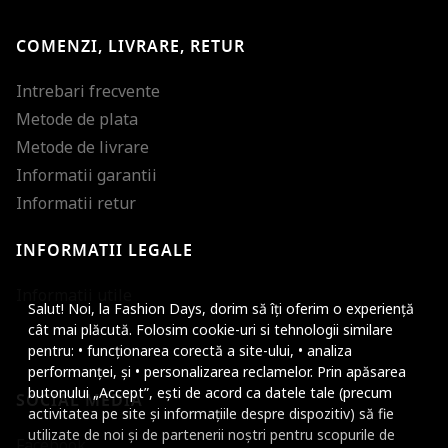
COMENZI, LIVRARE, RETUR
Intrebari frecvente
Metode de plata
Metode de livrare
Informatii garantii
Informatii retur
INFORMATII LEGALE
Mareste dimensiunea
Informatii utile
Salut! Noi, la Fashion Days, dorim să îți oferim o experiență
Micsoreaza dimensiu
cât mai plăcută. Folosim cookie-uri si tehnologii similare
pentru: • funcționarea corectă a site-ului, • analiza
Mareste spatierea tex
performanței, și • personalizarea reclamelor. Prin apăsarea
butonului „Accept”, ești de acord ca datele tale (precum
SOCIAL MEDIA
Micsoreaza spatierea
activitatea pe site și informațiile despre dispozitiv) să fie
utilizate de noi și de partenerii noștri pentru scopurile de
Facebook
Mareste inaltimea ra