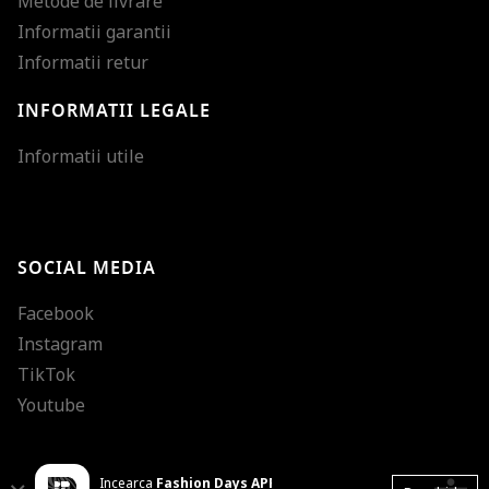
Metode de livrare
Informatii garantii
Informatii retur
INFORMATII LEGALE
Mareste dimensiunea
Informatii utile
Micsoreaza dimensiu
Mareste spatierea tex
SOCIAL MEDIA
Micsoreaza spatierea
Facebook
Mareste inaltimea ra
Instagram
Micsoreaza inaltimea
TikTok
Inverseaza culorile
Youtube
Nuante de gri
Incearca
Fashion Days APP
Cursor mare