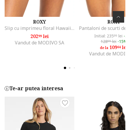
ROXY
ROXY
Slip cu imprimeu floral Hawaiian Heat, Portocaliu/Lila
202
lei
Initial: 235
lei
-5
99
99
128
lei
-15%
99
Vandut de MODIVO SA
109
lei
64
de la
Vandut de MODIV
Te-ar putea interesa