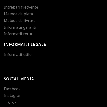
Intrebari frecvente
Metode de plata
Metode de livrare
Informatii garantii
Informatii retur
INFORMATII LEGALE
Mareste dimensiunea
Informatii utile
Micsoreaza dimensiu
Mareste spatierea tex
SOCIAL MEDIA
Micsoreaza spatierea
Facebook
Mareste inaltimea ra
Instagram
Micsoreaza inaltimea
TikTok