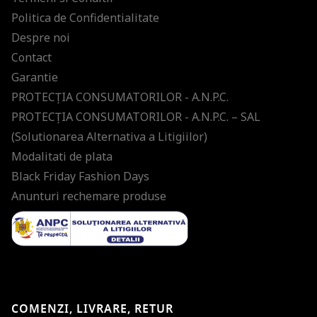
Politica de Confidentialitate
Despre noi
Contact
Garantie
PROTECŢIA CONSUMATORILOR - A.N.P.C.
PROTECŢIA CONSUMATORILOR - A.N.P.C. – SAL
(Solutionarea Alternativa a Litigiilor)
Modalitati de plata
Black Friday Fashion Days
Anunturi rechemare produse
COMENZI, LIVRARE, RETUR