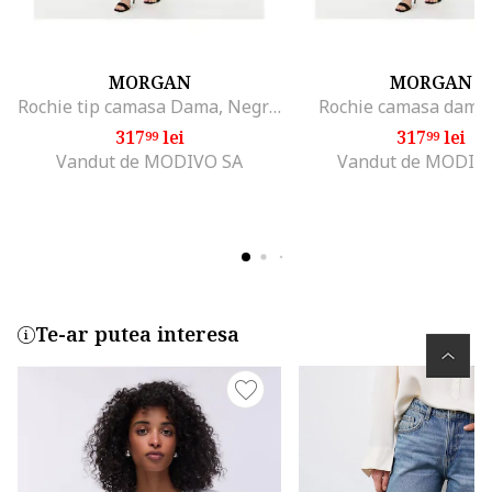
MORGAN
MORGAN
Rochie tip camasa Dama, Negru, 95% poliester, 5% elastan
Rochie camasa dama
317
lei
317
lei
99
99
Vandut de MODIVO SA
Vandut de MODIV
Te-ar putea interesa