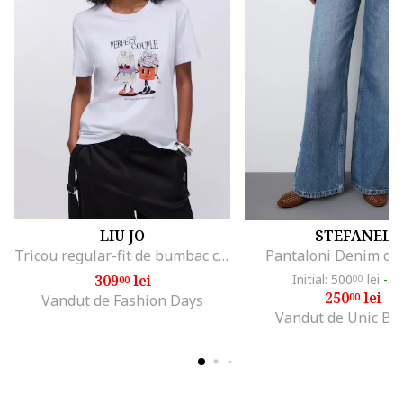
LIU JO
STEFANEL
Tricou regular-fit de bumbac cu aplicatie din strasuri, Alb/Negru/Portocaliu mandarina
Pantaloni Denim de
309
lei
Initial: 500
lei
-5
00
00
250
lei
00
Vandut de Fashion Days
Vandut de Unic Br