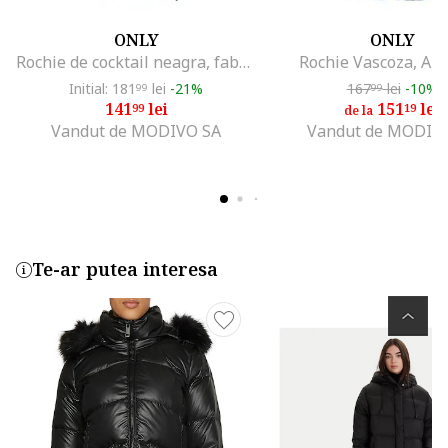
ONLY
ONLY
Rochie de cocktail neagra, fabricata din material de calitate
Rochie Vascoza, Alb
Initial: 181
lei
-21%
167
lei
-10%
99
99
141
lei
151
lei
99
19
de la
Vandut de MODIVO SA
Vandut de MODIV
Te-ar putea interesa