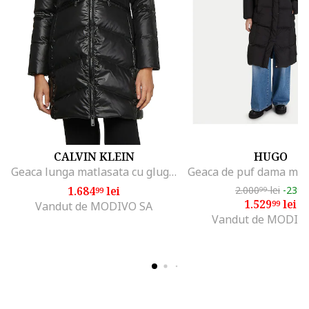
CALVIN KLEIN
HUGO
Geaca lunga matlasata cu gluga, Negru
1.684
lei
2.000
lei
-23%
99
99
1.529
lei
99
Vandut de MODIVO SA
Vandut de MODIV