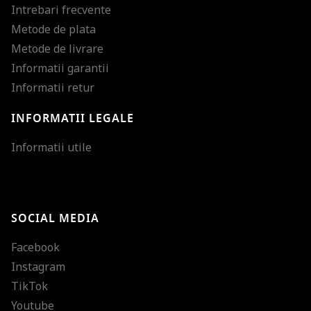
Intrebari frecvente
Metode de plata
Metode de livrare
Informatii garantii
Informatii retur
INFORMATII LEGALE
Mareste dimensiunea
Informatii utile
Micsoreaza dimensiu
Mareste spatierea tex
SOCIAL MEDIA
Micsoreaza spatierea
Facebook
Mareste inaltimea ra
Instagram
Micsoreaza inaltimea
TikTok
Inverseaza culorile
Youtube