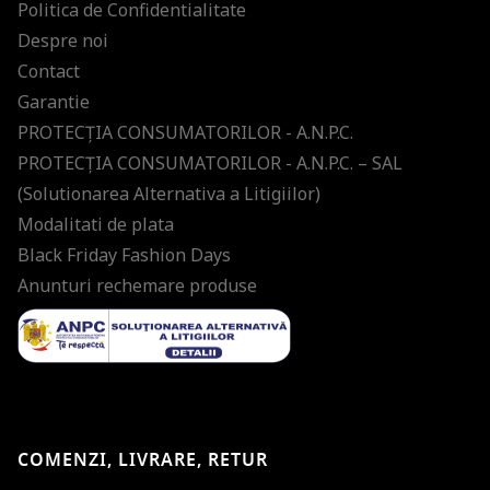
Politica de Confidentialitate
Despre noi
Contact
Garantie
PROTECŢIA CONSUMATORILOR - A.N.P.C.
PROTECŢIA CONSUMATORILOR - A.N.P.C. – SAL
(Solutionarea Alternativa a Litigiilor)
Modalitati de plata
Black Friday Fashion Days
Anunturi rechemare produse
COMENZI, LIVRARE, RETUR