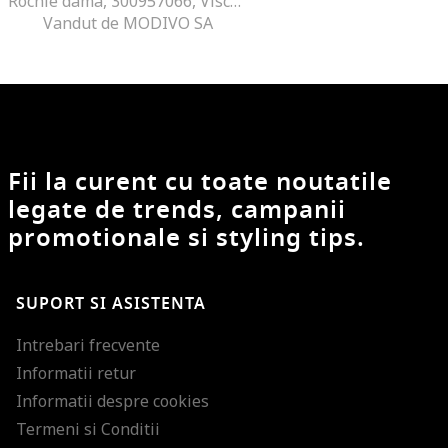
Rochie dama, 300957066, Viscoza, Verde, Verde
Vandut de MODIVO SA
Fii la curent cu toate noutatile
legate de trends, campanii
promotionale si styling tips.
SUPORT SI ASISTENTA
Intrebari frecvente
Informatii retur
Informatii despre cookies
Termeni si Conditii