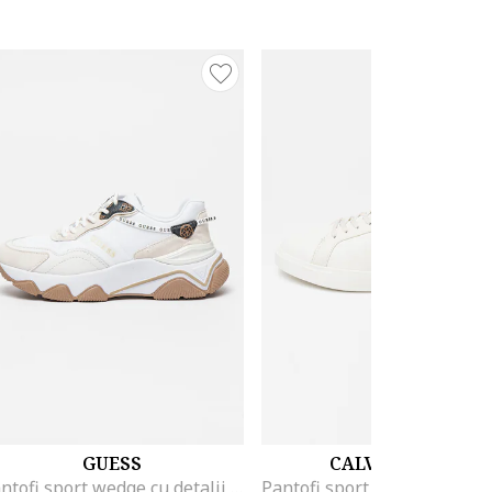
GUESS
CALVIN KLEIN
Pantofi sport wedge cu detalii logo, Alb/Gri