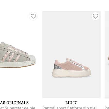
AS ORIGINALS
LIU JO
Pantofi sport Superstar de piele intoarsa, Gri deschis/Roz pastel/Caramel
Pantofi sport flatform din piele intoarsa, Roz pal