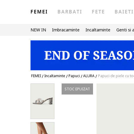
FEMEI
BARBATI
FETE
BAIETI
NEW IN
Imbracaminte
Incaltaminte
Genti si 
FEMEI
/
Incaltaminte
/
Papuci
/
ALURA
/
Papuci de piele cu t
STOC EPUIZAT