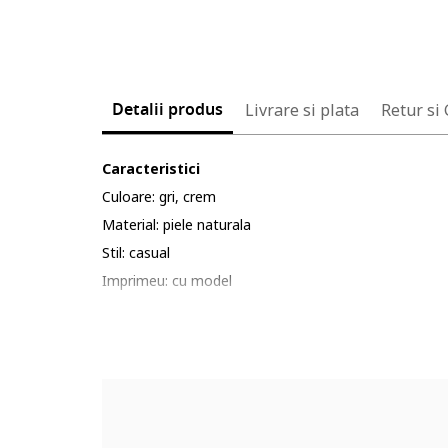
Detalii produs
Livrare si plata
Retur si
Caracteristici
Culoare: gri, crem
Material: piele naturala
Stil: casual
Imprimeu: cu model
Varf: rotund
Tip toc: masiv
Detalii: model ce imita pielea de sarpe
Compozitie
Partea superioara: piele