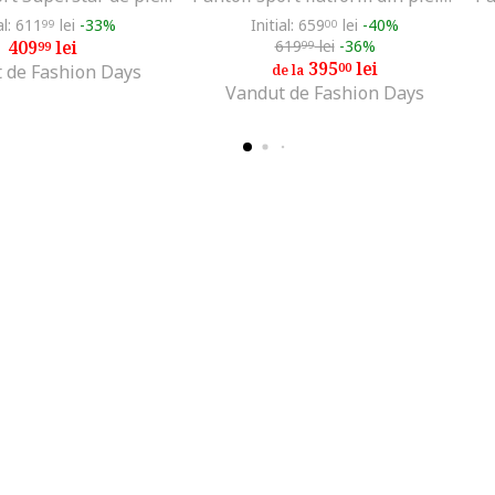
al: 611
lei
-33%
Initial: 659
lei
-40%
99
00
409
lei
619
lei
-36%
99
99
395
lei
00
 de Fashion Days
de la
Vandut de Fashion Days