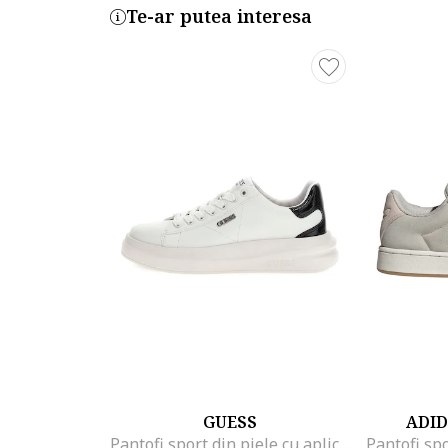
Te-ar putea interesa
GUESS
ADID
Pantofi sport din piele cu aplicatie logo, Alb/Negru