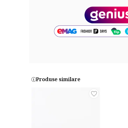
Material interior: piele
Material talpa: alte materiale
Dimensiuni
Inaltime toc: 6 cm
Cod produs:
1918-19-C815-SERPIENTE
Produse similare