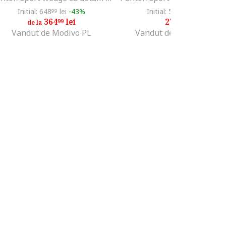
Initial: 648
lei
-43%
Initial: 534
lei
-47%
99
99
364
lei
279
lei
99
99
de la
Vandut de Modivo PL
Vandut de Fashion Days