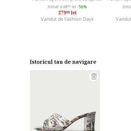
Initial: 648
lei
-56%
Initi
99
279
lei
99
Vandut de Fashion Days
Vandut
Istoricul tau de navigare