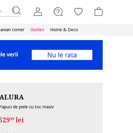
...
nian corner
Outlet
Home & Deco
ALURA
Papuci de piele cu toc masiv
529
lei
99