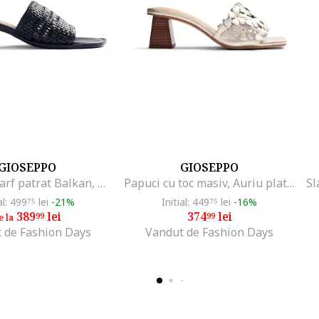
GIOSEPPO
GIOSEPPO
Saboti cu varf patrat Balkan, Negru
Papuci cu toc masiv, Auriu platinat
al: 499
lei
-21%
Initial: 449
lei
-16%
75
75
389
lei
374
lei
99
99
e la
 de Fashion Days
Vandut de Fashion Days