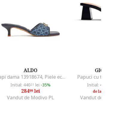
ALDO
GIOSEPPO
Slapi dama 13918674, Piele ecologica, Bleumarin, Bleumarin
Papuci cu toc masiv, Neg
Initial: 440
lei
-35%
Initial: 449
lei
-16%
21
75
284
lei
374
lei
99
99
de la
Vandut de Modivo PL
Vandut de Fashion Days