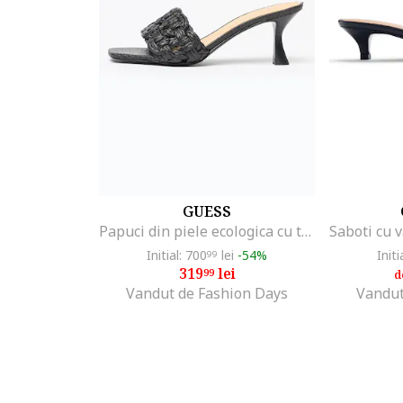
GUESS
Papuci din piele ecologica cu toc, Negru
Initial: 700
lei
-54%
Initi
99
319
lei
99
d
Vandut de Fashion Days
Vandut