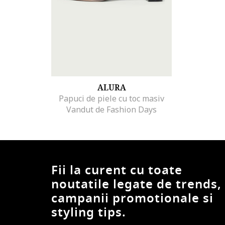
ALURA
Papuci de piele cu toc masiv
Vandut de Fashion Days
Fii la curent cu toate
noutatile legate de trends,
campanii promotionale si
styling tips.