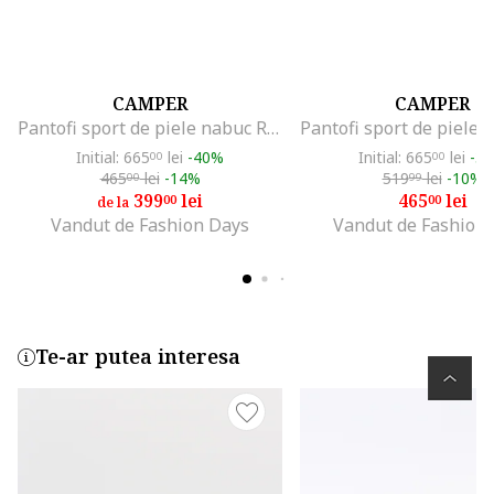
CAMPER
CAMPER
Pantofi sport de piele nabuc Runner Up 1355, Caramel
Initial: 665
lei
-40%
Initial: 665
lei
-3
00
00
465
lei
-14%
519
lei
-10%
00
99
399
lei
465
lei
00
00
de la
Vandut de Fashion Days
Vandut de Fashion
Te-ar putea interesa