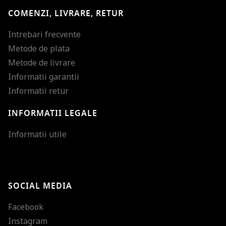
COMENZI, LIVRARE, RETUR
Intrebari frecvente
Metode de plata
Metode de livrare
Informatii garantii
Informatii retur
INFORMATII LEGALE
Mareste dimensiunea
Informatii utile
Micsoreaza dimensiu
Mareste spatierea tex
SOCIAL MEDIA
Micsoreaza spatierea
Facebook
Mareste inaltimea ra
Instagram