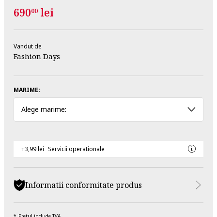
690
lei
00
Vandut de
Fashion Days
MARIME:
Alege marime:
+3,99 lei
Servicii operationale
Informatii conformitate produs
Pretul include TVA.