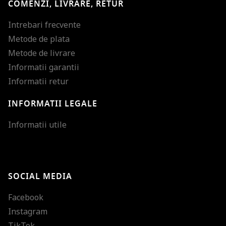
COMENZI, LIVRARE, RETUR
Intrebari frecvente
Metode de plata
Metode de livrare
Informatii garantii
Informatii retur
INFORMATII LEGALE
Mareste dimensiunea
Informatii utile
Micsoreaza dimensiu
Mareste spatierea tex
SOCIAL MEDIA
Micsoreaza spatierea
Facebook
Mareste inaltimea ra
Instagram
Micsoreaza inaltimea
TikTok