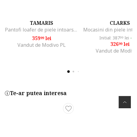
TAMARIS
CLARKS
Pantofi loafer de piele intoarsa, Bej deschis
359
lei
Initial: 387
lei
-1
99
99
326
lei
99
Vandut de Modivo PL
Vandut de Modivo
Te-ar putea interesa