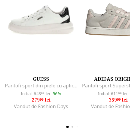
GUESS
ADIDAS ORIGIN
Pantofi sport din piele cu aplicatie logo, Alb/Negru
Initial: 648
lei
-56%
Initial: 611
lei
-4
99
99
279
lei
359
lei
99
99
Vandut de Fashion Days
Vandut de Fashion