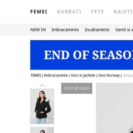
FEMEI
BARBATI
FETE
BAIETI
NEW IN
Imbracaminte
Incaltaminte
Genti si 
FEMEI
/
Imbracaminte
/
Geci si jachete
/
Geo Norway
/
Geaca
STOC EPUIZAT