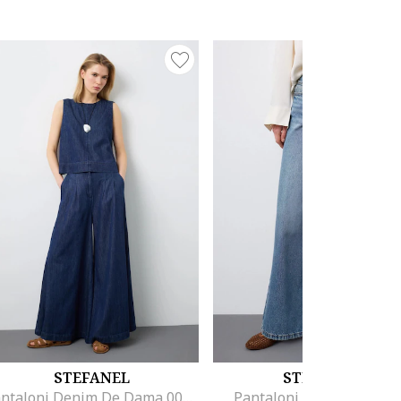
STEFANEL
STEFANEL
Pantaloni Denim De Dama 003570227
Pantaloni Denim de dam