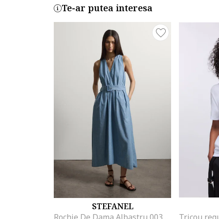
Te-ar putea interesa
STEFANEL
Rochie De Dama Albastru 003570963