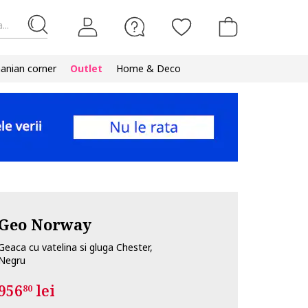
...
nian corner
Outlet
Home & Deco
Geo Norway
Geaca cu vatelina si gluga Chester,
Negru
956
lei
80