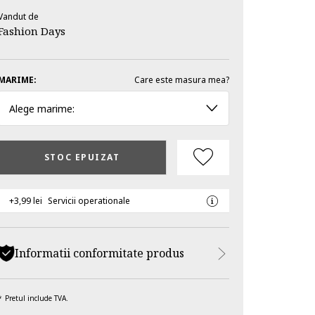
Vandut de
Fashion Days
MARIME:
Care este masura mea?
Alege marime:
STOC EPUIZAT
+3,99 lei
Servicii operationale
Informatii conformitate produs
Pretul include TVA.