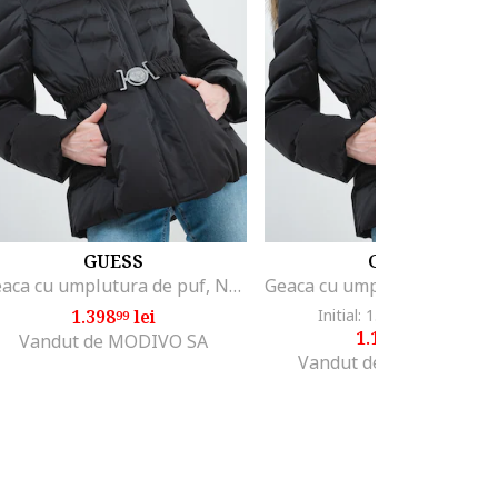
GUESS
GUESS
Geaca cu umplutura de puf, Negru
1.398
lei
Initial: 1.486
lei
-25%
99
56
1.109
lei
99
Vandut de MODIVO SA
Vandut de Fashion Days