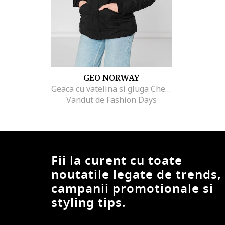
GEO NORWAY
Geaca cu vatelina si gluga Chester, Negru
Vandut de Fashion Days
Fii la curent cu toate
noutatile legate de trends,
campanii promotionale si
styling tips.