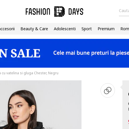
Cauta
accesorii
Beauty & Care
Adolescenti
Sport
Premium
Roma
 cu vatelina si gluga Chester, Negru