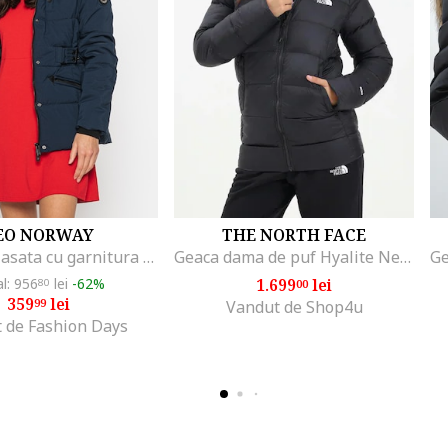
EO NORWAY
THE NORTH FACE
Geaca matlasata cu garnitura din blana sintetica Chester, Bleumarin
Geaca dama de puf Hyalite Negru, Negru
al: 956
lei
-62%
1.699
lei
80
00
359
lei
99
Vandut de Shop4u
 de Fashion Days