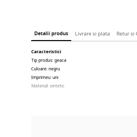
Detalii produs
Livrare si plata
Retur si
Caracteristici
Tip produs: geaca
Culoare: negru
Imprimeu: uni
Material: sintetic
Croiala: regular fit
Gluga: cu gluga
Lungime maneca: maneca lunga
Sistem inchidere: fermoar
Compozitie