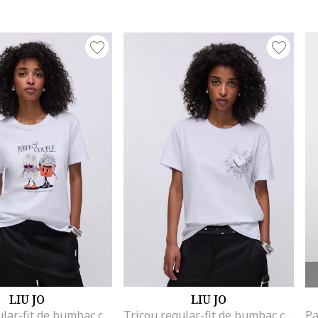
LIU JO
LIU JO
Tricou regular-fit de bumbac cu aplicatie din strasuri, Alb/Negru/Portocaliu mandarina
Tricou regular-fit de bumbac cu aplicatie din strasuri, Alb optic