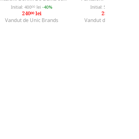
Initial: 400
lei
-40%
Initial: 500
lei
-50%
00
00
240
lei
250
lei
00
00
Vandut de Unic Brands
Vandut de Unic Brands