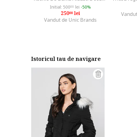
Initial: 500
lei
-50%
00
250
lei
00
Vandut
Vandut de Unic Brands
Istoricul tau de navigare