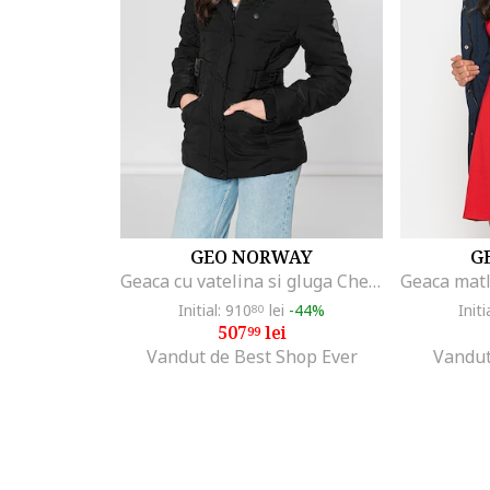
GEO NORWAY
G
Geaca cu vatelina si gluga Chester, Negru
Initial: 910
lei
-44%
Initi
80
507
lei
99
Vandut de Best Shop Ever
Vandut