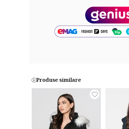
Exterior: 100% poliester
Info model
Modelul poarta un produs de marimea S/1 IT.
Marimi model: 178 cm inaltime, 83 cm bust, 59 cm ta
Cod produs:
CHESTER-BLACK-EO-DB-LADY-092-BLACK
Produse similare