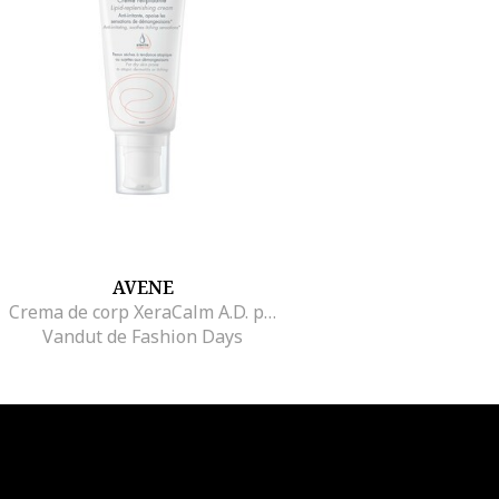
AVENE
Crema de corp XeraCalm A.D. pentru piele uscata si atopica, 200 ml
Vandut de Fashion Days