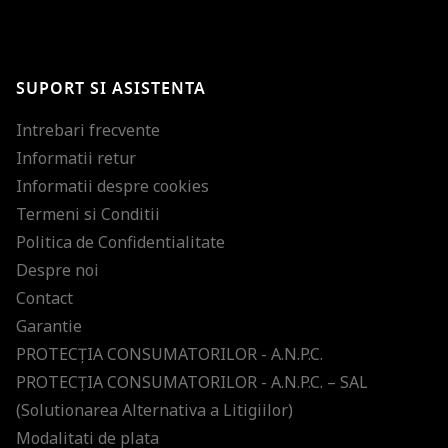
BRAVO!
Te-ai abonat cu succes la newsletter folosind adresa de e-mail
%email%
.
Ti-am pregatit noutati despre brandurile noastre, selectii exclusive si
SUPORT SI ASISTENTA
ultimele tendinte in moda!
Intrebari frecvente
Informatii retur
Informatii despre cookies
Termeni si Conditii
Politica de Confidentialitate
Despre noi
Contact
Garantie
PROTECŢIA CONSUMATORILOR - A.N.P.C.
PROTECŢIA CONSUMATORILOR - A.N.P.C. – SAL
(Solutionarea Alternativa a Litigiilor)
Modalitati de plata