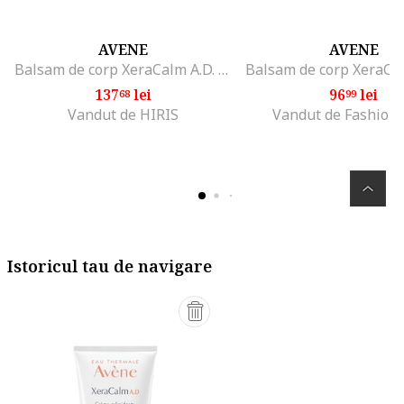
AVENE
AVENE
Balsam de corp XeraCalm A.D. pentru piele foarte uscata si atopica, 200 ml
137
lei
96
lei
68
99
Vandut de HIRIS
Vandut de Fashion
Istoricul tau de navigare