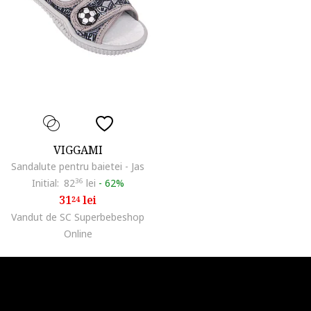
VIGGAMI
Sandalute pentru baietei - Jas
Initial:
82
36
lei
-
62%
31
lei
24
Vandut de SC Superbebeshop
Online