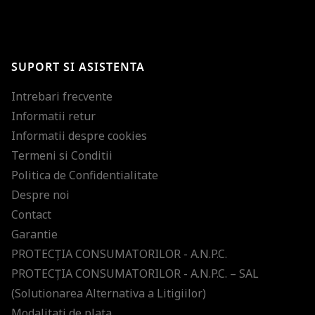
BRAVO!
Te-ai abonat cu succes la newsletter folosind adresa de e-mail
%email%
.
Ti-am pregatit noutati despre brandurile noastre, selectii exclusive si
SUPORT SI ASISTENTA
ultimele tendinte in moda!
Intrebari frecvente
Informatii retur
Informatii despre cookies
Termeni si Conditii
Politica de Confidentialitate
Despre noi
Contact
Garantie
PROTECŢIA CONSUMATORILOR - A.N.P.C.
PROTECŢIA CONSUMATORILOR - A.N.P.C. – SAL
(Solutionarea Alternativa a Litigiilor)
Modalitati de plata