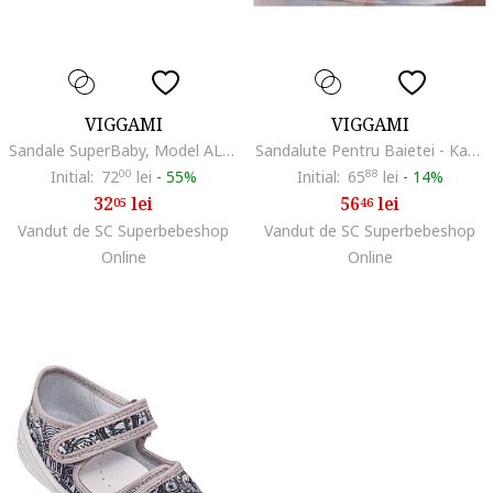
VIGGAMI
VIGGAMI
Sandale SuperBaby, Model AL Super Boy, Textil, Baieti, Denim, Bleumarin
Sandalute Pentru Baietei - Karo3, Albastru, Grafic, Casual, Baieti, Cauciuc - pentru mers, Textil, Bleumarin,
Initial:
72
00
lei
-
55%
Initial:
65
88
lei
-
14%
32
lei
56
lei
05
46
Vandut de SC Superbebeshop
Vandut de SC Superbebeshop
Online
Online