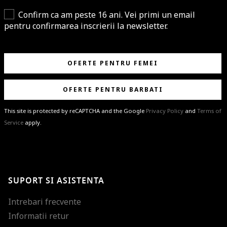
Confirm ca am peste 16 ani. Vei primi un email
pentru confirmarea inscrierii la newsletter.
OFERTE PENTRU FEMEI
OFERTE PENTRU BARBATI
This site is protected by reCAPTCHA and the Google
Privacy Policy
and
Terms of
Service
apply.
BRAVO!
Te-ai abonat cu succes la newsletter folosind adresa de e-mail
%email%
.
Ti-am pregatit noutati despre brandurile noastre, selectii exclusive si
SUPORT SI ASISTENTA
ultimele tendinte in moda!
Intrebari frecvente
Informatii retur