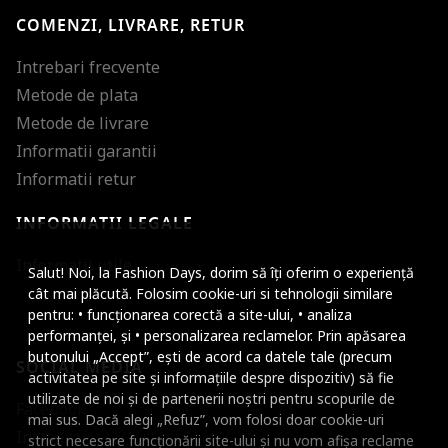
COMENZI, LIVRARE, RETUR
Intrebari frecvente
Metode de plata
Metode de livrare
Informatii garantii
Informatii retur
INFORMATII LEGALE
Mareste dimensiunea
Informatii utile
Salut! Noi, la Fashion Days, dorim să îți oferim o experiență
Micsoreaza dimensiu
cât mai plăcută. Folosim cookie-uri si tehnologii similare
pentru: • funcționarea corectă a site-ului, • analiza
Mareste spatierea tex
performanței, și • personalizarea reclamelor. Prin apăsarea
butonului „Accept”, ești de acord ca datele tale (precum
SOCIAL MEDIA
Micsoreaza spatierea
activitatea pe site și informațiile despre dispozitiv) să fie
utilizate de noi și de partenerii noștri pentru scopurile de
Facebook
Mareste inaltimea ra
mai sus. Dacă alegi „Refuz”, vom folosi doar cookie-uri
Instagram
strict necesare funcționării site-ului și nu vom afișa reclame