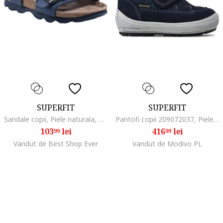
SUPERFIT
SUPERFIT
Sandale copii, Piele naturala, Albastru/Maro,
Pantofi copii 209072037, Piele naturala/Velur, Bleumarin
103
lei
416
lei
99
99
Vandut de Best Shop Ever
Vandut de Modivo PL