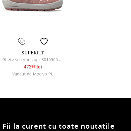
SUPERFIT
Ghete si cizme copii 301550563, Piele intoarsa/Textil, Roz
472
lei
99
Vandut de Modivo PL
Fii la curent cu toate noutatile