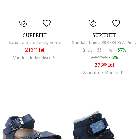
SUPERFIT
SUPERFIT
Sandale fete, Textil, Verde
Sandale baieti 303733957, Piele ecologica, 27 EU, Rosu
213
lei
Initial:
651
11
lei
-
57%
99
291
lei
-
5%
Vandut de Modivo PL
99
276
lei
99
Vandut de Modivo PL