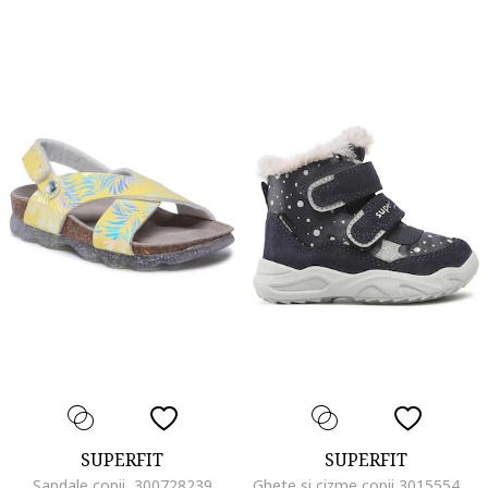
SUPERFIT
SUPERFIT
Sandale copii, 300728239
Ghete si cizme copii 301555407, Piele intoarsa/Textil, Bleumarin