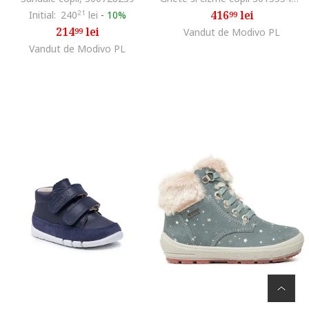
416
lei
Initial:
240
21
lei
-
10%
99
214
lei
99
Vandut de Modivo PL
Vandut de Modivo PL