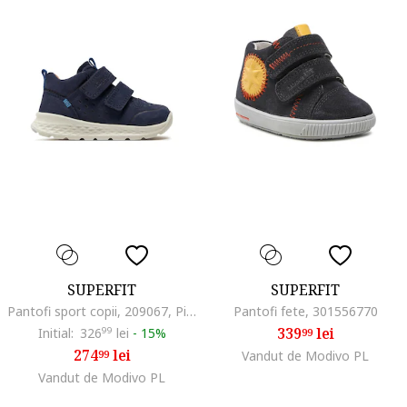
SUPERFIT
SUPERFIT
Pantofi sport copii, 209067, Piele nabuc, Bleumarin
Pantofi fete, 301556770
339
lei
Initial:
326
99
lei
-
15%
99
274
lei
99
Vandut de Modivo PL
Vandut de Modivo PL