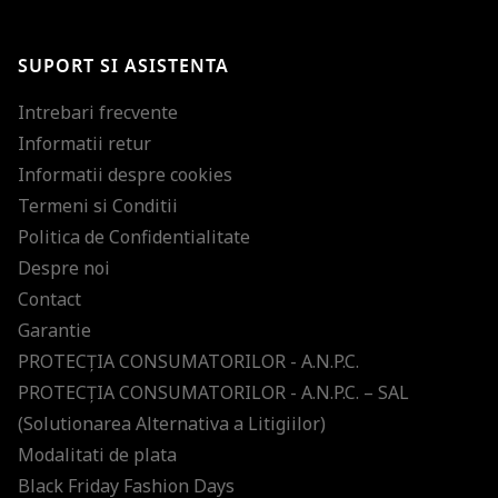
Te-ai abonat cu succes la newsletter folosind adresa de e-mail
%email%
.
Ti-am pregatit noutati despre brandurile noastre, selectii exclusive si
SUPORT SI ASISTENTA
ultimele tendinte in moda!
Intrebari frecvente
Informatii retur
Informatii despre cookies
Termeni si Conditii
Politica de Confidentialitate
Despre noi
Contact
Garantie
PROTECŢIA CONSUMATORILOR - A.N.P.C.
PROTECŢIA CONSUMATORILOR - A.N.P.C. – SAL
(Solutionarea Alternativa a Litigiilor)
Modalitati de plata
Black Friday Fashion Days