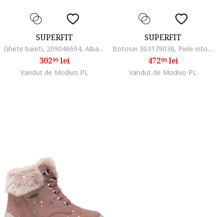
SUPERFIT
SUPERFIT
Ghete baieti, 209046694, Albastru, Piele naturala, Albastru
Botosei 303179038, Piele intoarsa/Textil, Verde
302
lei
472
lei
99
99
Vandut de Modivo PL
Vandut de Modivo PL