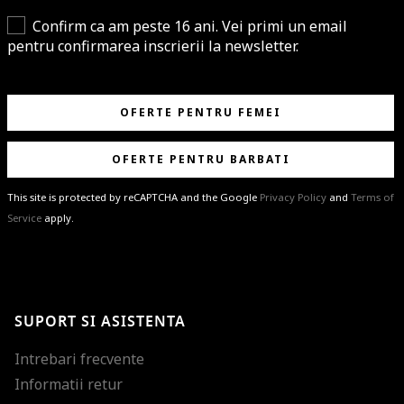
Confirm ca am peste 16 ani. Vei primi un email
pentru confirmarea inscrierii la newsletter.
OFERTE PENTRU FEMEI
OFERTE PENTRU BARBATI
This site is protected by reCAPTCHA and the Google
Privacy Policy
and
Terms of
Service
apply.
BRAVO!
Te-ai abonat cu succes la newsletter folosind adresa de e-mail
%email%
.
Ti-am pregatit noutati despre brandurile noastre, selectii exclusive si
SUPORT SI ASISTENTA
ultimele tendinte in moda!
Intrebari frecvente
Informatii retur