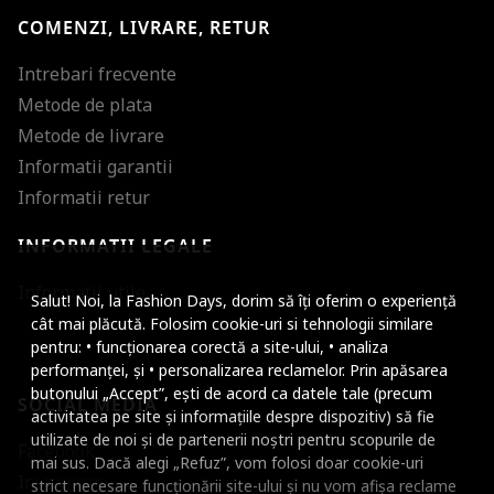
COMENZI, LIVRARE, RETUR
Intrebari frecvente
Metode de plata
Metode de livrare
Informatii garantii
Informatii retur
INFORMATII LEGALE
Mareste dimensiunea
Informatii utile
Salut! Noi, la Fashion Days, dorim să îți oferim o experiență
Micsoreaza dimensiu
cât mai plăcută. Folosim cookie-uri si tehnologii similare
pentru: • funcționarea corectă a site-ului, • analiza
Mareste spatierea tex
performanței, și • personalizarea reclamelor. Prin apăsarea
butonului „Accept”, ești de acord ca datele tale (precum
SOCIAL MEDIA
Micsoreaza spatierea
activitatea pe site și informațiile despre dispozitiv) să fie
utilizate de noi și de partenerii noștri pentru scopurile de
Facebook
Mareste inaltimea ra
mai sus. Dacă alegi „Refuz”, vom folosi doar cookie-uri
Instagram
strict necesare funcționării site-ului și nu vom afișa reclame