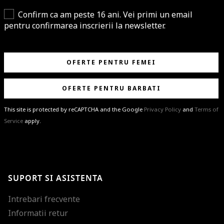
Confirm ca am peste 16 ani. Vei primi un email
pentru confirmarea inscrierii la newsletter.
OFERTE PENTRU FEMEI
OFERTE PENTRU BARBATI
This site is protected by reCAPTCHA and the Google
Privacy Policy
and
Terms of
Service
apply.
BRAVO!
Te-ai abonat cu succes la newsletter folosind adresa de e-mail
%email%
.
Ti-am pregatit noutati despre brandurile noastre, selectii exclusive si
SUPORT SI ASISTENTA
ultimele tendinte in moda!
Intrebari frecvente
Informatii retur