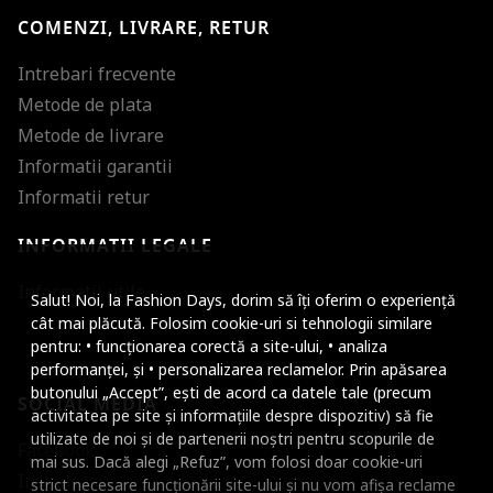
COMENZI, LIVRARE, RETUR
Intrebari frecvente
Metode de plata
Metode de livrare
Informatii garantii
Informatii retur
INFORMATII LEGALE
Mareste dimensiunea
Informatii utile
Salut! Noi, la Fashion Days, dorim să îți oferim o experiență
Micsoreaza dimensiu
cât mai plăcută. Folosim cookie-uri si tehnologii similare
pentru: • funcționarea corectă a site-ului, • analiza
Mareste spatierea tex
performanței, și • personalizarea reclamelor. Prin apăsarea
butonului „Accept”, ești de acord ca datele tale (precum
SOCIAL MEDIA
Micsoreaza spatierea
activitatea pe site și informațiile despre dispozitiv) să fie
utilizate de noi și de partenerii noștri pentru scopurile de
Facebook
Mareste inaltimea ra
mai sus. Dacă alegi „Refuz”, vom folosi doar cookie-uri
Instagram
strict necesare funcționării site-ului și nu vom afișa reclame