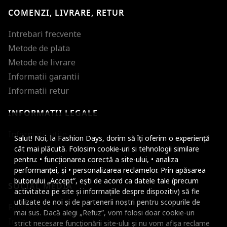
COMENZI, LIVRARE, RETUR
Intrebari frecvente
Metode de plata
Metode de livrare
Informatii garantii
Informatii retur
INFORMATII LEGALE
Mareste dimensiunea
Informatii utile
Salut! Noi, la Fashion Days, dorim să îți oferim o experiență
Micsoreaza dimensiu
cât mai plăcută. Folosim cookie-uri si tehnologii similare
pentru: • funcționarea corectă a site-ului, • analiza
Mareste spatierea tex
performanței, și • personalizarea reclamelor. Prin apăsarea
butonului „Accept”, ești de acord ca datele tale (precum
SOCIAL MEDIA
Micsoreaza spatierea
activitatea pe site și informațiile despre dispozitiv) să fie
utilizate de noi și de partenerii noștri pentru scopurile de
Facebook
Mareste inaltimea ra
mai sus. Dacă alegi „Refuz”, vom folosi doar cookie-uri
Instagram
strict necesare funcționării site-ului și nu vom afișa reclame