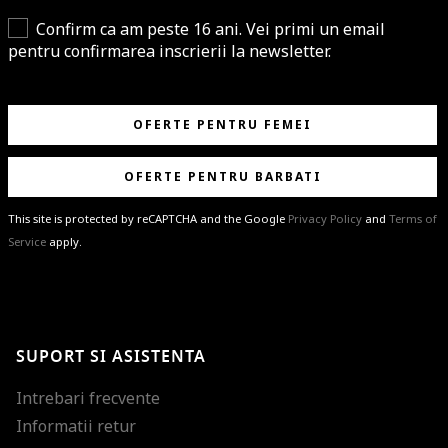
Confirm ca am peste 16 ani. Vei primi un email
pentru confirmarea inscrierii la newsletter.
OFERTE PENTRU FEMEI
OFERTE PENTRU BARBATI
This site is protected by reCAPTCHA and the Google
Privacy Policy
and
Terms of
Service
apply.
BRAVO!
Te-ai abonat cu succes la newsletter folosind adresa de e-mail
%email%
.
Ti-am pregatit noutati despre brandurile noastre, selectii exclusive si
SUPORT SI ASISTENTA
ultimele tendinte in moda!
Intrebari frecvente
Informatii retur