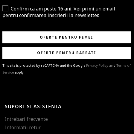
Confirm ca am peste 16 ani. Vei primi un email
pentru confirmarea inscrierii la newsletter.
OFERTE PENTRU FEMEI
OFERTE PENTRU BARBATI
This site is protected by reCAPTCHA and the Google
Privacy Policy
and
Terms of
Service
apply.
BRAVO!
Te-ai abonat cu succes la newsletter folosind adresa de e-mail
%email%
.
Ti-am pregatit noutati despre brandurile noastre, selectii exclusive si
SUPORT SI ASISTENTA
ultimele tendinte in moda!
Intrebari frecvente
Informatii retur