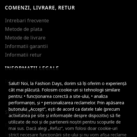
COMENZI, LIVRARE, RETUR
Intrebari frecvente
Metode de plata
Metode de livrare
Informatii garantii
Informatii retur
INFORMATII LEGALE
Mareste dimensiunea
Informatii utile
Salut! Noi, la Fashion Days, dorim să îți oferim o experiență
Micsoreaza dimensiu
cât mai plăcută. Folosim cookie-uri si tehnologii similare
pentru: • funcționarea corectă a site-ului, • analiza
Mareste spatierea tex
performanței, și • personalizarea reclamelor. Prin apăsarea
butonului „Accept”, ești de acord ca datele tale (precum
SOCIAL MEDIA
Micsoreaza spatierea
activitatea pe site și informațiile despre dispozitiv) să fie
utilizate de noi și de partenerii noștri pentru scopurile de
Facebook
Mareste inaltimea ra
mai sus. Dacă alegi „Refuz”, vom folosi doar cookie-uri
Instagram
strict necesare funcționării site-ului și nu vom afișa reclame