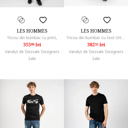
LES HOMMES
LES HOMMES
Tricou din bumbac cu print,
Tricou din bumbac cu text UHT251,
355
lei
382
lei
88
32
Vandut de Dessale Designers
Vandut de Dessale Designers
Sale
Sale