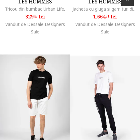
LES HOMMES
LES HOMMES
Tricou din bumbac Urban Life,
Jacheta cu gluga si garnituri din piele, Negru
329
lei
1.664
lei
45
51
Vandut de Dessale Designers
Vandut de Dessale Designers
Sale
Sale