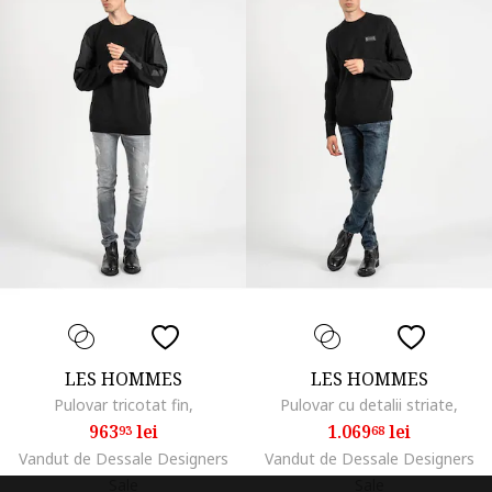
LES HOMMES
LES HOMMES
Pulovar tricotat fin,
Pulovar cu detalii striate,
963
lei
1.069
lei
93
68
Vandut de Dessale Designers
Vandut de Dessale Designers
Sale
Sale