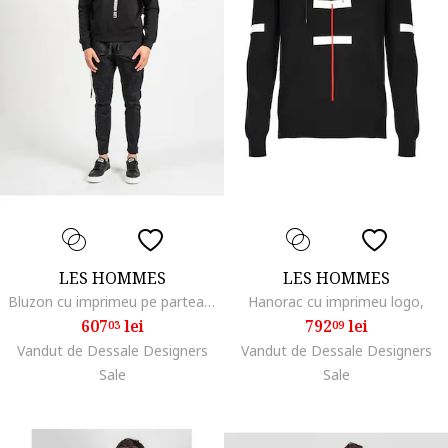
LES HOMMES
LES HOMMES
Bluzon cu imprimeu pe partea frontala,
Hanorac cu imprimeu logo,
607
lei
792
lei
03
09
Vandut de Dessale Designers
Vandut de Dessale Designers
Sale
Sale