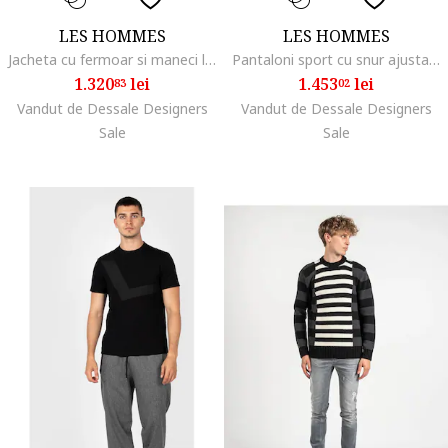
LES HOMMES
LES HOMMES
Jacheta cu fermoar si maneci lungi, Negru
Pantaloni sport cu snur ajustabil, XL
1.320
lei
1.453
lei
83
02
Vandut de Dessale Designers
Vandut de Dessale Designers
Sale
Sale