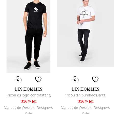
LES HOMMES
LES HOMMES
Tricou cu logo contrastant,
Tricou din bumbac Darts,
316
lei
316
lei
23
23
Vandut de Dessale Designers
Vandut de Dessale Designers
Sale
Sale