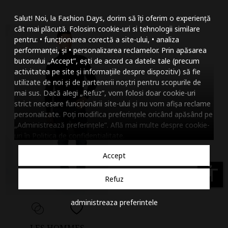
Mareste dimensiunea
Salut! Noi, la Fashion Days, dorim să îți oferim o experiență
Micsoreaza dimensiu
cât mai plăcută. Folosim cookie-uri si tehnologii similare
pentru: • funcționarea corectă a site-ului, • analiza
Mareste spatierea tex
performanței, și • personalizarea reclamelor. Prin apăsarea
butonului „Accept”, ești de acord ca datele tale (precum
Micsoreaza spatierea
activitatea pe site și informațiile despre dispozitiv) să fie
utilizate de noi și de partenerii noștri pentru scopurile de
Mareste inaltimea ra
mai sus. Dacă alegi „Refuz”, vom folosi doar cookie-uri
strict necesare funcționării site-ului și nu vom afișa reclame
Micsoreaza inaltimea
personalizate. Poți modifica preferințele oricând apăsând pe
„Administrează preferințele”. Află mai multe despre cookie-
Inverseaza culorile
uri în
Politica de confidentialitate
.
Nuante de gri
Accept
Cursor mare
accessibility
Refuz
Subliniaza link-urile
administreaza preferintele
Dezactiveaza animatii