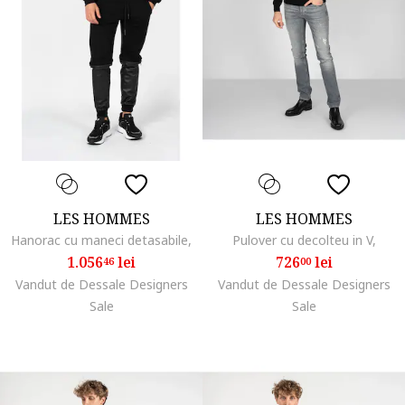
LES HOMMES
LES HOMMES
Hanorac cu maneci detasabile,
Pulover cu decolteu in V,
1.056
lei
726
lei
46
00
Vandut de Dessale Designers
Vandut de Dessale Designers
Sale
Sale