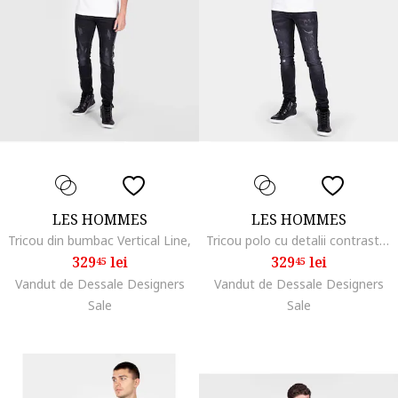
LES HOMMES
LES HOMMES
Tricou din bumbac Vertical Line,
Tricou polo cu detalii contrastante LHU Gang,
329
lei
329
lei
45
45
Vandut de Dessale Designers
Vandut de Dessale Designers
Sale
Sale