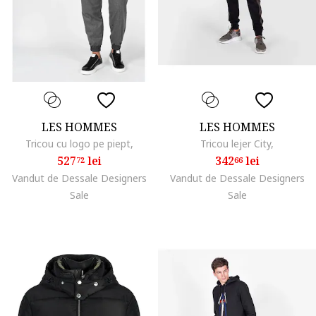
LES HOMMES
LES HOMMES
Tricou cu logo pe piept,
Tricou lejer City,
527
lei
342
lei
72
66
Vandut de Dessale Designers
Vandut de Dessale Designers
Sale
Sale