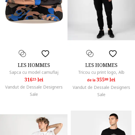
LES HOMMES
LES HOMMES
Sapca cu model camuflaj
Tricou cu print logo, Alb
316
lei
355
lei
23
88
de la
Vandut de Dessale Designers
Vandut de Dessale Designers
Sale
Sale