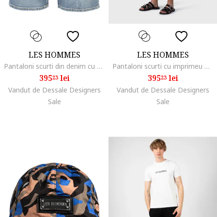
LES HOMMES
LES HOMMES
Pantaloni scurti din denim cu aspect deteriorat,
Pantaloni scurti cu imprimeu monograma, Alb/Negru
395
lei
395
lei
23
23
Vandut de Dessale Designers
Vandut de Dessale Designers
Sale
Sale