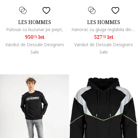
LES HOMMES
LES HOMMES
Pulovar cu buzunar pe piept,
Hanorac cu gluga reglabila din bumbac,
950
lei
527
lei
71
72
Vandut de Dessale Designers
Vandut de Dessale Designers
Sale
Sale