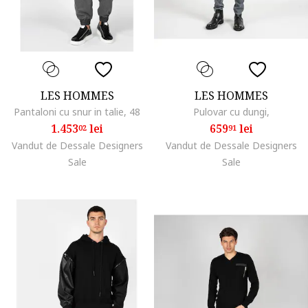
LES HOMMES
LES HOMMES
Pantaloni cu snur in talie, 48
Pulovar cu dungi,
1.453
lei
659
lei
02
91
Vandut de Dessale Designers
Vandut de Dessale Designers
Sale
Sale