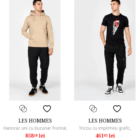
LES HOMMES
LES HOMMES
Hanorac uni cu buzunar frontal,
Tricou cu imprimeu grafic,
858
lei
461
lei
18
63