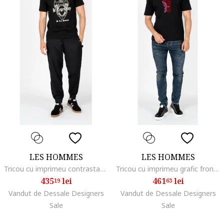
LES HOMMES
LES HOMMES
Tricou cu imprimeu contrastant,
Tricou cu imprimeu grafic frontal,
435
lei
461
lei
19
63
Vandut de Dessale Designers
Vandut de Dessale Designers
Sale
Sale