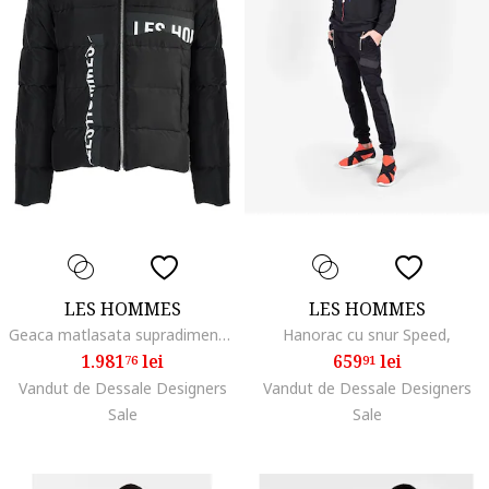
LES HOMMES
LES HOMMES
Geaca matlasata supradimensionata, 48
Hanorac cu snur Speed,
1.981
lei
659
lei
76
91
Vandut de Dessale Designers
Vandut de Dessale Designers
Sale
Sale