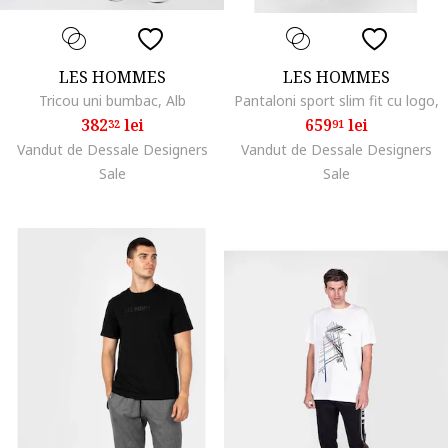
LES HOMMES
LES HOMMES
Tricou uni bumbac, Alb
Pantaloni sport slim fit cu logo,
382
lei
659
lei
32
91
Vandut de Dessale Designers
Vandut de Dessale Designers
Sale
Sale