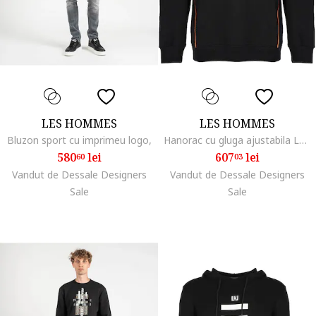
LES HOMMES
LES HOMMES
Bluzon sport cu imprimeu logo,
Hanorac cu gluga ajustabila LHH702,
580
lei
607
lei
60
03
Vandut de Dessale Designers
Vandut de Dessale Designers
Sale
Sale