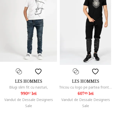
LES HOMMES
LES HOMMES
Blugi slim fit cu nasturi,
Tricou cu logo pe partea frontala,
990
lei
607
lei
37
03
Vandut de Dessale Designers
Vandut de Dessale Designers
Sale
Sale