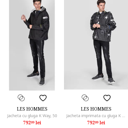
LES HOMMES
LES HOMMES
Jacheta cu gluga K Way, 50
Jacheta imprimata cu gluga K Way, 48
792
lei
792
lei
09
09