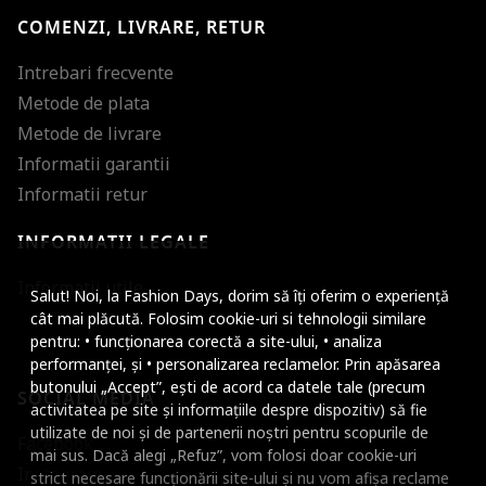
COMENZI, LIVRARE, RETUR
Intrebari frecvente
Metode de plata
Metode de livrare
Informatii garantii
Informatii retur
INFORMATII LEGALE
Mareste dimensiunea
Informatii utile
Salut! Noi, la Fashion Days, dorim să îți oferim o experiență
Micsoreaza dimensiu
cât mai plăcută. Folosim cookie-uri si tehnologii similare
pentru: • funcționarea corectă a site-ului, • analiza
Mareste spatierea tex
performanței, și • personalizarea reclamelor. Prin apăsarea
butonului „Accept”, ești de acord ca datele tale (precum
SOCIAL MEDIA
Micsoreaza spatierea
activitatea pe site și informațiile despre dispozitiv) să fie
utilizate de noi și de partenerii noștri pentru scopurile de
Facebook
Mareste inaltimea ra
mai sus. Dacă alegi „Refuz”, vom folosi doar cookie-uri
Instagram
strict necesare funcționării site-ului și nu vom afișa reclame