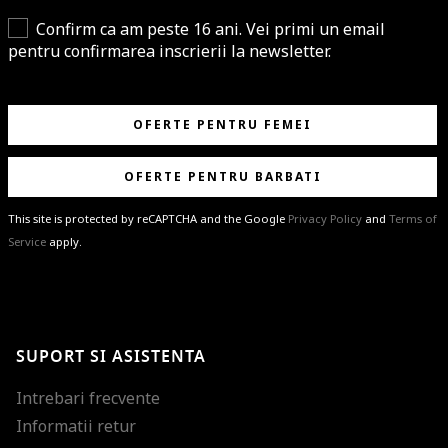
Confirm ca am peste 16 ani. Vei primi un email
pentru confirmarea inscrierii la newsletter.
OFERTE PENTRU FEMEI
OFERTE PENTRU BARBATI
This site is protected by reCAPTCHA and the Google
Privacy Policy
and
Terms of
Service
apply.
BRAVO!
Te-ai abonat cu succes la newsletter folosind adresa de e-mail
%email%
.
Ti-am pregatit noutati despre brandurile noastre, selectii exclusive si
SUPORT SI ASISTENTA
ultimele tendinte in moda!
Intrebari frecvente
Informatii retur