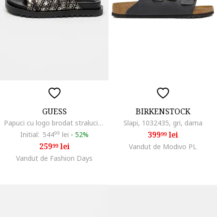
GUESS
BIRKENSTOCK
Papuci cu logo brodat stralucitor, 46375
Slapi, 1032435, gri, dama
399
lei
Initial:
544
99
lei
-
52%
99
259
lei
99
Vandut de Modivo PL
Vandut de Fashion Days