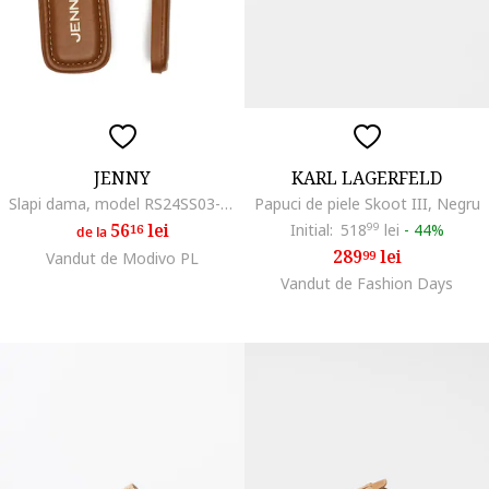
JENNY
KARL LAGERFELD
Slapi dama, model RS24SS03-160, culoare maro
Papuci de piele Skoot III, Negru
56
lei
Initial:
518
99
lei
-
44%
16
de la
289
lei
99
Vandut de Modivo PL
Vandut de Fashion Days