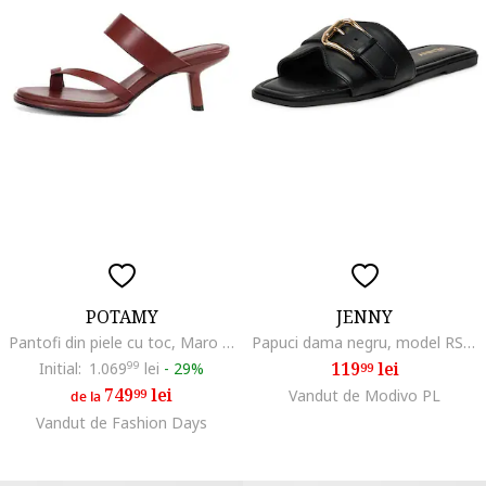
POTAMY
JENNY
Pantofi din piele cu toc, Maro cognac
Papuci dama negru, model RS24SS03-160
119
lei
Initial:
1.069
99
lei
-
29%
99
749
lei
99
Vandut de Modivo PL
de la
Vandut de Fashion Days