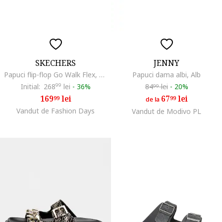
SKECHERS
JENNY
Papuci flip-flop Go Walk Flex, Alb fildes
Papuci dama albi, Alb
Initial:
268
99
lei
-
36%
84
lei
-
20%
99
169
lei
67
lei
99
99
de la
Vandut de Fashion Days
Vandut de Modivo PL