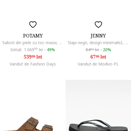
POTAMY
JENNY
Saboti din piele cu toc masiv, Negru
Slapi negri, design minimalist, Negru
Initial:
1.069
99
lei
-
49%
84
lei
-
20%
99
539
lei
67
lei
99
99
Vandut de Fashion Days
Vandut de Modivo PL