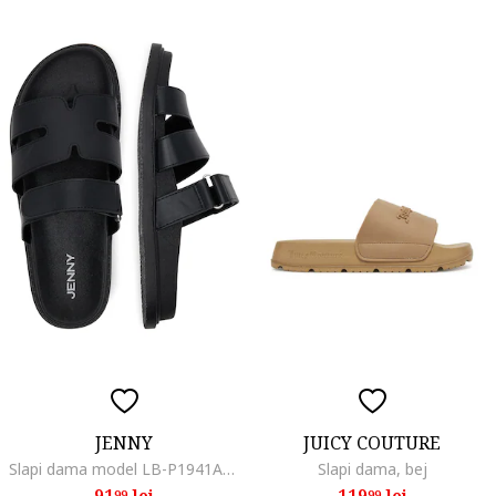
JENNY
JUICY COUTURE
Slapi dama model LB-P1941A-YLD, negru
Slapi dama, bej
91
lei
119
lei
99
99