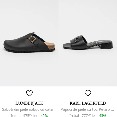
LUMBERJACK
KARL LAGERFELD
Saboti din piele nabuc cu catarama decorativa Jolie, Negru
Papuci de piele cu toc Petalo II, Negru
Initial:
475
99
lei
-
49%
Initial:
777
99
lei
-
43%