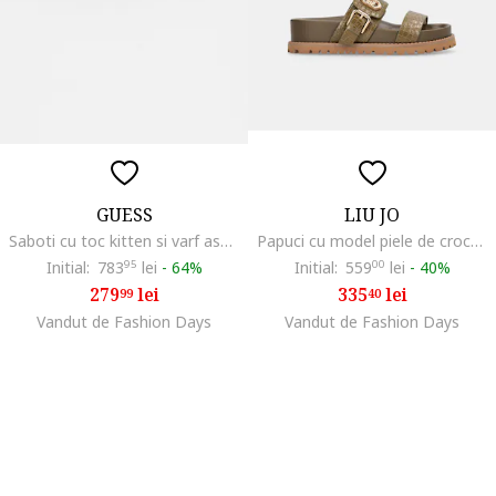
GUESS
LIU JO
Saboti cu toc kitten si varf ascutit, Negru/Argintiu
Papuci cu model piele de crocodil si catarama
Initial:
783
95
lei
-
64%
Initial:
559
00
lei
-
40%
279
lei
335
lei
99
40
Vandut de Fashion Days
Vandut de Fashion Days