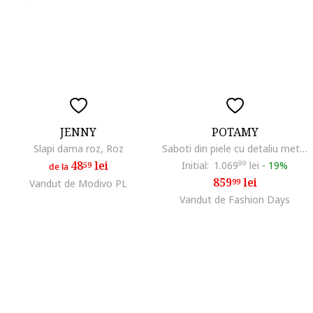
JENNY
POTAMY
Slapi dama roz, Roz
Saboti din piele cu detaliu metalic, Negru
48
lei
Initial:
1.069
99
lei
-
19%
59
de la
859
lei
99
Vandut de Modivo PL
Vandut de Fashion Days