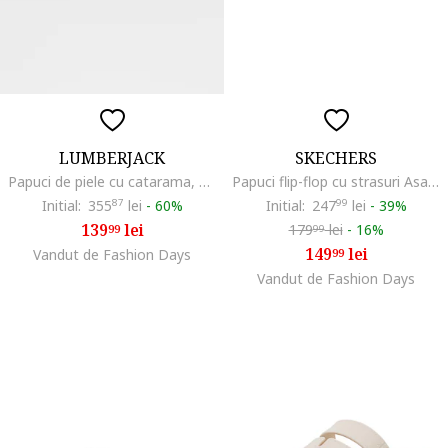
LUMBERJACK
SKECHERS
Papuci de piele cu catarama, Maro scortisoara
Papuci flip-flop cu strasuri Asana Luxe, Negru
Initial:
355
87
lei
-
60%
Initial:
247
99
lei
-
39%
139
lei
179
lei
-
16%
99
99
149
lei
Vandut de Fashion Days
99
Vandut de Fashion Days