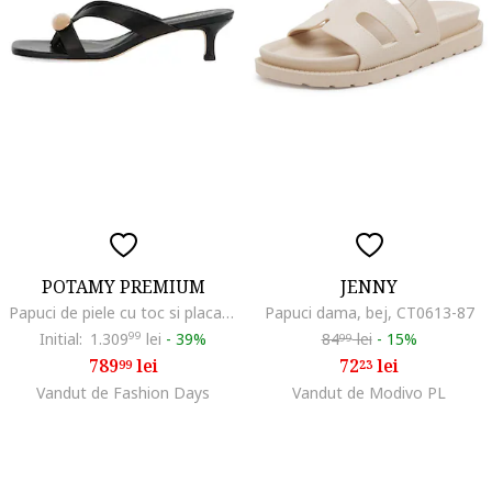
POTAMY PREMIUM
JENNY
Papuci de piele cu toc si placa metalica, Auriu/Negru
Papuci dama, bej, CT0613-87
Initial:
1.309
99
lei
-
39%
84
lei
-
15%
99
789
lei
72
lei
99
23
Vandut de Fashion Days
Vandut de Modivo PL