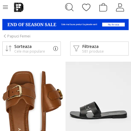
Papuci Femei
Sorteaza
Filtreaza
Cele mai populare
581 produse