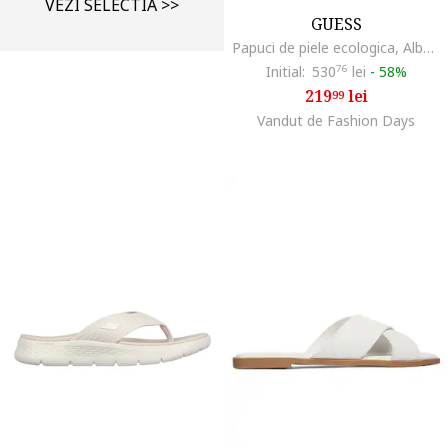
VEZI SELECTIA >>
GUESS
Papuci de piele ecologica, Albastru pastel
Initial:
530
76
lei
-
58%
219
lei
99
Vandut de Fashion Days