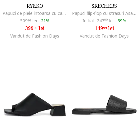
RYŁKO
SKECHERS
Papuci de piele intoarsa cu catarama Grace, Maro taupe
Papuci flip-flop cu strasuri Asana Luxe, Maro taupe deschis
509
lei
-
21%
Initial:
247
99
lei
-
39%
00
399
lei
149
lei
00
99
Vandut de Fashion Days
Vandut de Fashion Days