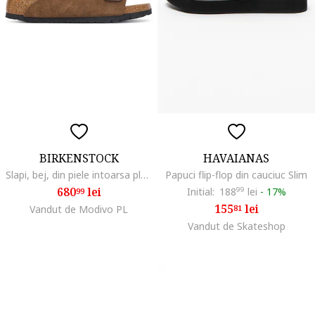
BIRKENSTOCK
HAVAIANAS
Slapi, bej, din piele intoarsa plata
Papuci flip-flop din cauciuc Slim
680
lei
Initial:
188
99
lei
-
17%
99
155
lei
Vandut de Modivo PL
81
Vandut de Skateshop