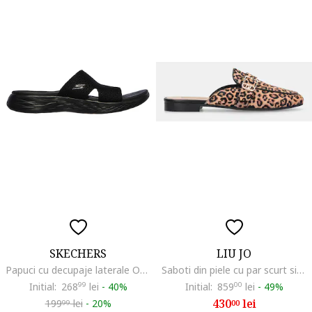
SKECHERS
LIU JO
Papuci cu decupaje laterale On-The-Go, Negru
Saboti din piele cu par scurt si animal print, Negru/Maro
Initial:
268
99
lei
-
40%
Initial:
859
00
lei
-
49%
430
lei
199
lei
-
20%
00
99