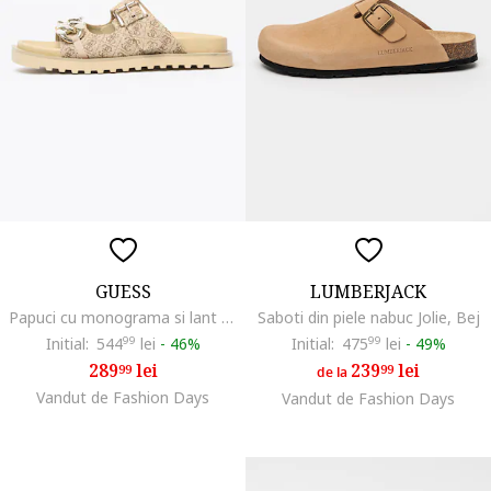
GUESS
LUMBERJACK
Papuci cu monograma si lant decorativ, Auriu/Maro deschis
Saboti din piele nabuc Jolie, Bej
Initial:
544
99
lei
-
46%
Initial:
475
99
lei
-
49%
289
lei
239
lei
99
99
de la
Vandut de Fashion Days
Vandut de Fashion Days