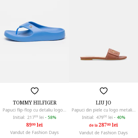
TOMMY HILFIGER
LIU JO
Papuci flip-flop cu detaliu logo, Albastru royal
Papuci din piele cu logo metalic, Maro scortisoara
Initial:
217
59
lei
-
58%
Initial:
479
00
lei
-
40%
89
lei
287
lei
99
00
de la
Vandut de Fashion Days
Vandut de Fashion Days