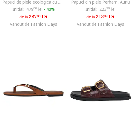
Papuci de piele ecologica cu model piele de crocodil, Roz prafuit
Papuci din piele Perham, Auriu
Initial:
479
00
lei
-
40%
Initial:
223
99
lei
287
lei
213
lei
00
99
de la
de la
Vandut de Fashion Days
Vandut de Fashion Days