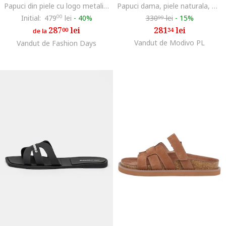
Papuci din piele cu logo metalic, Negru
Papuci dama, piele naturala, maro
Initial:
479
00
lei
-
40%
330
lei
-
15%
99
287
lei
281
lei
00
34
de la
Vandut de Modivo PL
Vandut de Fashion Days