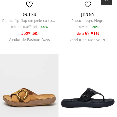
GUESS
JENNY
Papuci flip-flop din piele cu toc masiv, Maro
Papuci negri, Negru
Initial:
648
99
lei
-
44%
84
lei
-
20%
99
359
lei
67
lei
99
98
de la
Vandut de Fashion Days
Vandut de Modivo PL