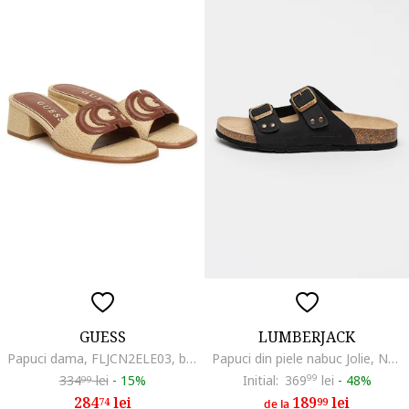
GUESS
LUMBERJACK
Papuci dama, FLJCN2ELE03, bej, plastic
Papuci din piele nabuc Jolie, Negru
334
lei
-
15%
Initial:
369
99
lei
-
48%
99
284
lei
189
lei
74
99
de la