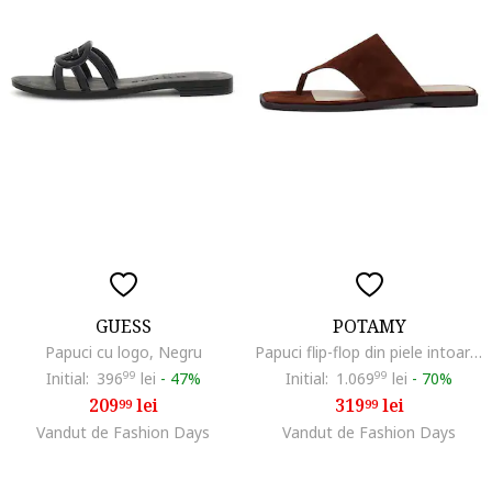
GUESS
POTAMY
Papuci cu logo, Negru
Papuci flip-flop din piele intoarsa cu bareta lata, Maro cognac
Initial:
396
99
lei
-
47%
Initial:
1.069
99
lei
-
70%
209
lei
319
lei
99
99
Vandut de Fashion Days
Vandut de Fashion Days