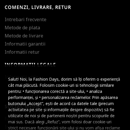
COMENZI, LIVRARE, RETUR
Intrebari frecvente
Metode de plata
Metode de livrare
Informatii garantii
Informatii retur
INFORMATII LEGALE
Mareste dimensiunea
Informatii utile
Salut! Noi, la Fashion Days, dorim să îți oferim o experiență
Micsoreaza dimensiu
cât mai plăcută. Folosim cookie-uri si tehnologii similare
pentru: • funcționarea corectă a site-ului, • analiza
Mareste spatierea tex
performanței, și • personalizarea reclamelor. Prin apăsarea
butonului „Accept”, ești de acord ca datele tale (precum
SOCIAL MEDIA
Micsoreaza spatierea
activitatea pe site și informațiile despre dispozitiv) să fie
utilizate de noi și de partenerii noștri pentru scopurile de
Facebook
Mareste inaltimea ra
mai sus. Dacă alegi „Refuz”, vom folosi doar cookie-uri
Instagram
strict necesare funcționării site-ului și nu vom afișa reclame