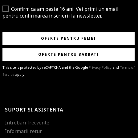
Confirm ca am peste 16 ani. Vei primi un email
pentru confirmarea inscrierii la newsletter.
OFERTE PENTRU FEMEI
OFERTE PENTRU BARBATI
This site is protected by reCAPTCHA and the Google
Privacy Policy
and
Terms of
Service
apply.
BRAVO!
Te-ai abonat cu succes la newsletter folosind adresa de e-mail
%email%
.
Ti-am pregatit noutati despre brandurile noastre, selectii exclusive si
SUPORT SI ASISTENTA
ultimele tendinte in moda!
Intrebari frecvente
Informatii retur