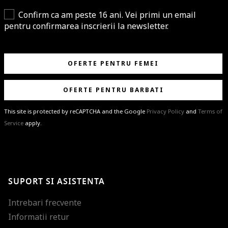
Confirm ca am peste 16 ani. Vei primi un email
pentru confirmarea inscrierii la newsletter.
OFERTE PENTRU FEMEI
OFERTE PENTRU BARBATI
This site is protected by reCAPTCHA and the Google
Privacy Policy
and
Terms of
Service
apply.
BRAVO!
Te-ai abonat cu succes la newsletter folosind adresa de e-mail
%email%
.
Ti-am pregatit noutati despre brandurile noastre, selectii exclusive si
SUPORT SI ASISTENTA
ultimele tendinte in moda!
Intrebari frecvente
Informatii retur