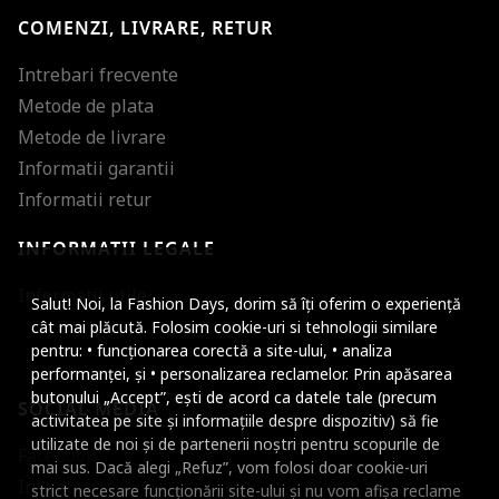
COMENZI, LIVRARE, RETUR
Intrebari frecvente
Metode de plata
Metode de livrare
Informatii garantii
Informatii retur
INFORMATII LEGALE
Mareste dimensiunea
Informatii utile
Salut! Noi, la Fashion Days, dorim să îți oferim o experiență
Micsoreaza dimensiu
cât mai plăcută. Folosim cookie-uri si tehnologii similare
pentru: • funcționarea corectă a site-ului, • analiza
Mareste spatierea tex
performanței, și • personalizarea reclamelor. Prin apăsarea
butonului „Accept”, ești de acord ca datele tale (precum
SOCIAL MEDIA
Micsoreaza spatierea
activitatea pe site și informațiile despre dispozitiv) să fie
utilizate de noi și de partenerii noștri pentru scopurile de
Facebook
Mareste inaltimea ra
mai sus. Dacă alegi „Refuz”, vom folosi doar cookie-uri
Instagram
strict necesare funcționării site-ului și nu vom afișa reclame