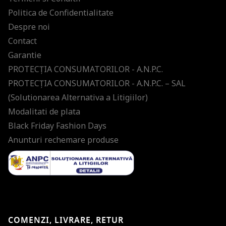
Politica de Confidentialitate
Despre noi
Contact
Garantie
PROTECŢIA CONSUMATORILOR - A.N.P.C.
PROTECŢIA CONSUMATORILOR - A.N.P.C. – SAL
(Solutionarea Alternativa a Litigiilor)
Modalitati de plata
Black Friday Fashion Days
Anunturi rechemare produse
COMENZI, LIVRARE, RETUR