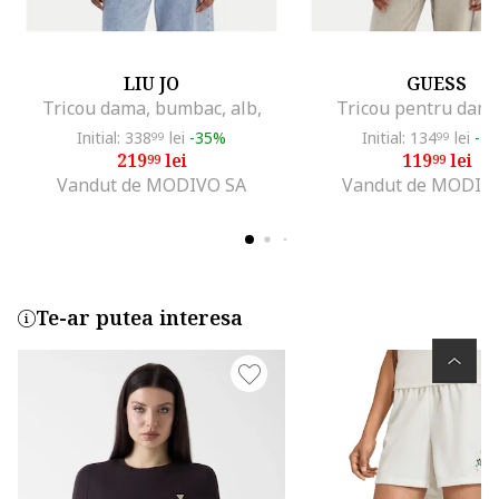
LIU JO
GUESS
Tricou dama, bumbac, alb,
Tricou pentru dama
Initial: 338
lei
-35%
Initial: 134
lei
-1
99
99
219
lei
119
lei
99
99
Vandut de MODIVO SA
Vandut de MODIV
Te-ar putea interesa