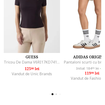
GUESS
ADIDAS ORIGIN
Tricou De Dama V6RI17KD741, Negru
125
lei
Initial: 184
lei
-3
00
99
119
lei
99
Vandut de Unic Brands
Vandut de Fashion