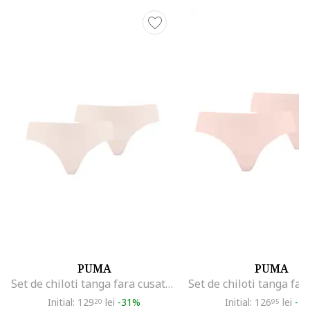
PUMA
PUMA
Set de chiloti tanga fara cusaturi - 2 perechi, Roz pal
Initial: 129
lei
-31%
Initial: 126
lei
-4
20
95