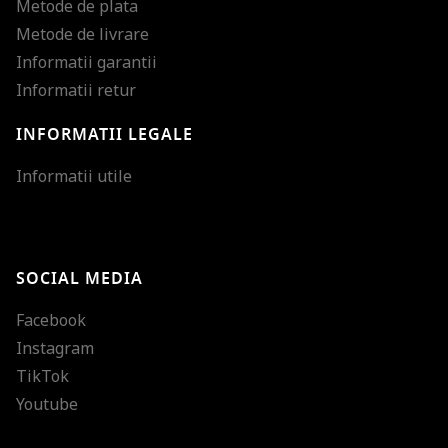
Metode de plata
Metode de livrare
Informatii garantii
Informatii retur
INFORMATII LEGALE
Mareste dimensiunea
Informatii utile
Micsoreaza dimensiu
Mareste spatierea tex
SOCIAL MEDIA
Micsoreaza spatierea
Facebook
Mareste inaltimea ra
Instagram
Micsoreaza inaltimea
TikTok
Inverseaza culorile
Youtube
Nuante de gri