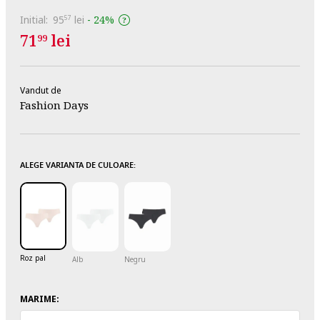
Initial:
95
lei
-
24%
57
71
lei
99
Vandut de
Fashion Days
ALEGE VARIANTA DE CULOARE:
Roz pal
Alb
Negru
MARIME: