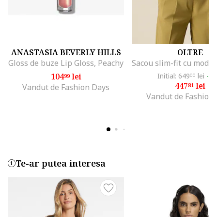
ANASTASIA BEVERLY HILLS
OLTRE
Gloss de buze Lip Gloss, Peachy
104
lei
Initial: 649
lei
-3
99
00
447
lei
81
Vandut de Fashion Days
Vandut de Fashion
Te-ar putea interesa