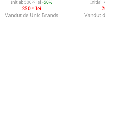
Initial: 500
lei
-50%
Initial: 400
lei
-50%
00
00
250
lei
200
lei
00
00
Vandut de Unic Brands
Vandut de Unic Brands