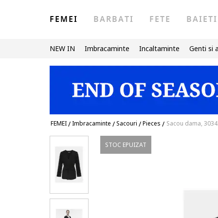
FEMEI
BARBATI
FETE
BAIETI
NEW IN
Imbracaminte
Incaltaminte
Genti si 
FEMEI
/
Imbracaminte
/
Sacouri
/
Pieces
/
Sacou dama, 30343
STOC EPUIZAT