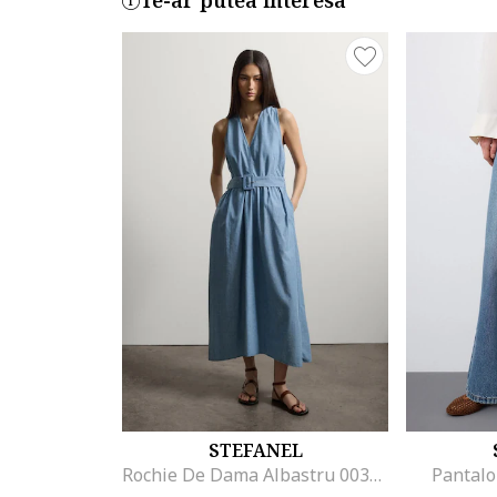
Te-ar putea interesa
STEFANEL
Rochie De Dama Albastru 003570963
Pantal