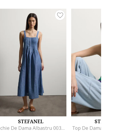
STEFANEL
STEFANEL
Rochie De Dama Albastru 003570975
Top De Dama Verde 00357