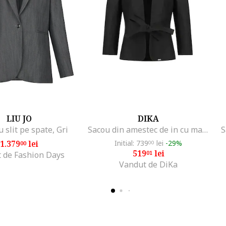
LIU JO
DIKA
 slit pe spate, Gri
Sacou din amestec de in cu maneci trei sferturi, Negru
S
1.379
lei
Initial: 739
lei
-29%
00
00
519
lei
01
 de Fashion Days
Vandut de DiKa