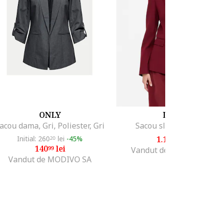
ONLY
LIU JO
acou dama, Gri, Poliester, Gri
Sacou slim-fit, Visiniu
Initial: 260
lei
-45%
1.119
lei
20
00
140
lei
99
Vandut de Fashion Days
Vandut de MODIVO SA