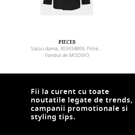
PIECES
Sacou dama, 303434809, Poliester, XL INTL, Negru
Vandut de MODIVO
Fii la curent cu toate
noutatile legate de trends,
campanii promotionale si
styling tips.