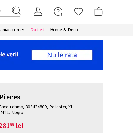
...
nian corner
Outlet
Home & Deco
Pieces
Sacou dama, 303434809, Poliester, XL
INTL, Negru
281
lei
99