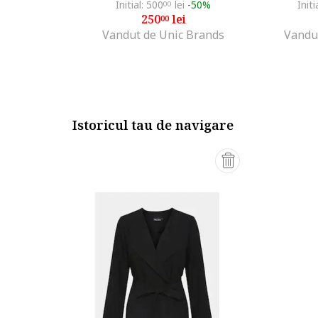
Initial: 500
lei
-50%
Initi
00
250
lei
00
Vandut de Unic Brands
Vandu
Istoricul tau de navigare