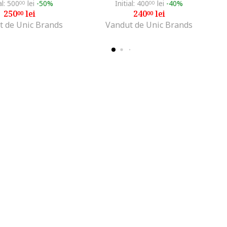
al: 500
lei
-50%
Initial: 400
lei
-40%
00
00
250
lei
240
lei
00
00
t de Unic Brands
Vandut de Unic Brands