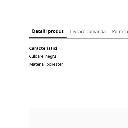
Detalii produs
Livrare comanda
Politic
Caracteristici
Culoare: negru
Material: poliester
Cod produs:
66855752-12_199072
Part number key:
D7G2P0YBM