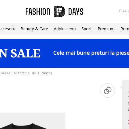
Cauta
accesorii
Beauty & Care
Adolescenti
Sport
Premium
Roma
4809, Poliester, XL INTL, Negru