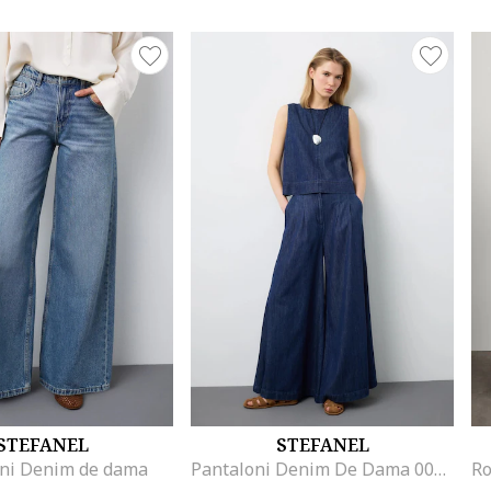
STEFANEL
STEFANEL
oni Denim de dama
Pantaloni Denim De Dama 003570227