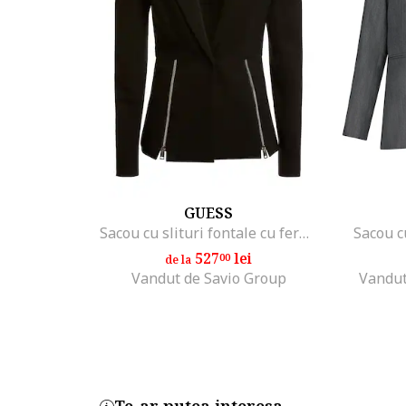
GUESS
Sacou cu slituri fontale cu fermoar, Negru
Sacou cu
527
lei
00
de la
Vandut de Savio Group
Vandut