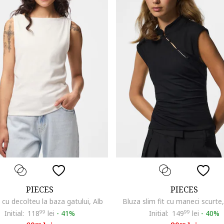
PIECES
PIECES
 cu decolteu la baza gatului, Alb
Bluza slim fit cu maneci scurte
Initial:
118
99
lei
-
41%
Initial:
149
99
lei
-
40%