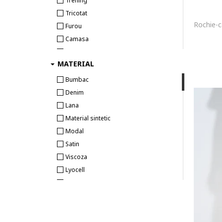
Trening
Tricotat
Furou
Camasa
Matlasat
MATERIAL
Tricotat
Bumbac
Denim
Lana
Material sintetic
Modal
Satin
Viscoza
Lyocell
Piele naturala
In
Alte materiale
Metal