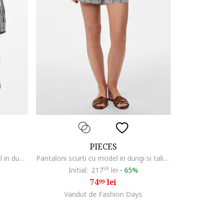
PIECES
Bluza cu maneci bufante si model in dungi, Alb/Albastru ultramarin
Pantaloni scurti cu model in dungi si talie inalta, Alb/Negru
Initial:
217
59
lei
-
65%
74
lei
99
Vandut de Fashion Days