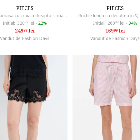
PIECES
PIECES
Rochie-camasa cu croiala dreapta si maneci cazute, Alb optic
Rochie lunga cu decolteu in V, 
Initial:
320
99
lei
-
22%
Initial:
260
99
lei
-
34%
249
lei
169
lei
99
99
Vandut de Fashion Days
Vandut de Fashion Days