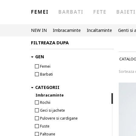
FEMEI
BARBATI
FETE
BAIETI
NEW IN
Imbracaminte
Incaltaminte
Genti si 
FILTREAZA DUPA
GEN
CATALO
Femei
Sorteaza
Barbati
CATEGORII
Imbracaminte
Rochii
Geci si jachete
Pulovere si cardigane
Fuste
Paltoane