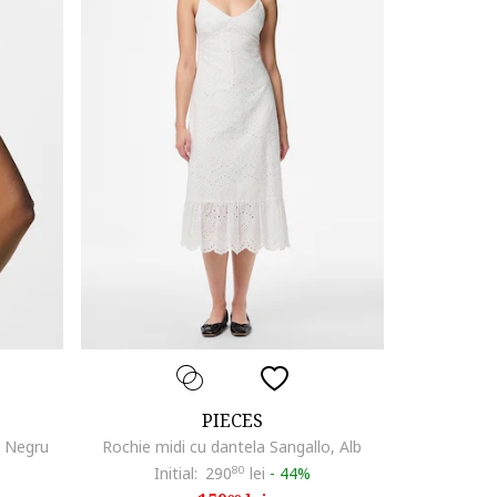
PIECES
, Negru
Rochie midi cu dantela Sangallo, Alb
Initial:
290
80
lei
-
44%