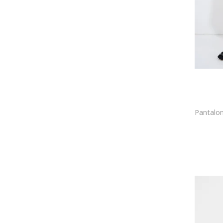
Tricot
Dantela
Sintetic
Piele ecologica
Bumbac organic
Acril