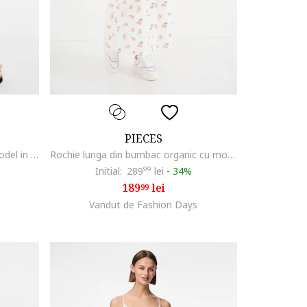
PIECES
Pantaloni scurti de bumbac cu model in dungi, Alb/Roz
Rochie lunga din bumbac organic cu model si decolteu cache-coeur, Alb/Verde/Roz
Initial:
289
99
lei
-
34%
189
lei
99
Vandut de Fashion Days