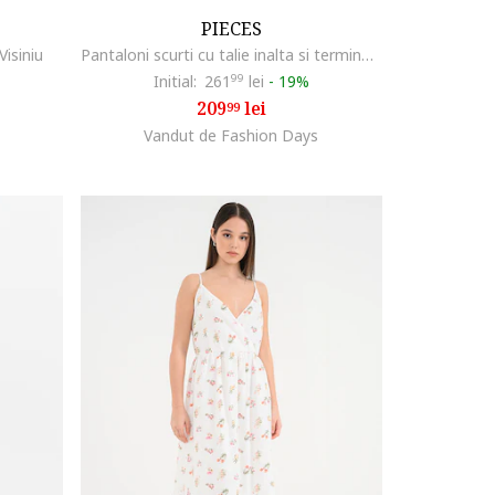
PIECES
Visiniu
Pantaloni scurti cu talie inalta si terminatii plisate, Maro pamantiu
Initial:
261
99
lei
-
19%
209
lei
99
Vandut de Fashion Days