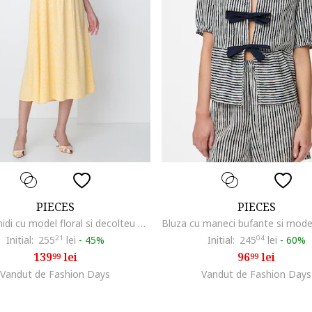
PIECES
PIECES
Rochie midi cu model floral si decolteu patrat Nya, Galben
Initial:
255
21
lei
-
45%
Initial:
245
04
lei
-
60%
139
lei
96
lei
99
99
Vandut de Fashion Days
Vandut de Fashion Days