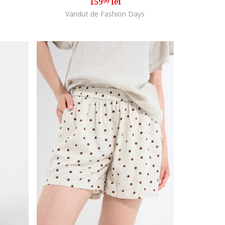
159
lei
99
Vandut de Fashion Days