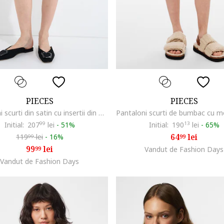
PIECES
PIECES
Pantaloni scurti din satin cu insertii din dantela Jessa, Negru
Initial:
207
99
lei
-
51%
Initial:
190
13
lei
-
65%
64
lei
119
lei
-
16%
99
99
99
lei
99
Vandut de Fashion Days
Vandut de Fashion Days