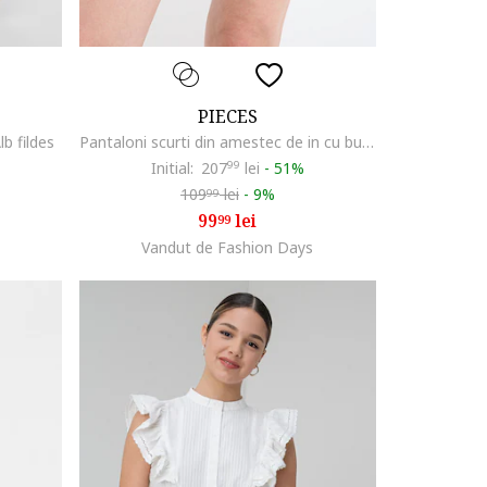
PIECES
b fildes
Pantaloni scurti din amestec de in cu buline, Maro cognac/Bej deschis
Initial:
207
99
lei
-
51%
109
lei
-
9%
99
99
lei
99
Vandut de Fashion Days