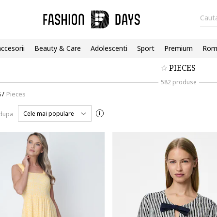
Cauta
accesorii
Beauty & Care
Adolescenti
Sport
Premium
Roma
PIECES
582 produse
G
/
Pieces
Cele mai populare
 dupa