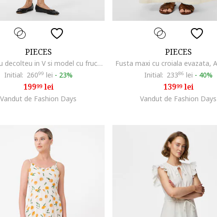
PIECES
PIECES
Rochie cu decolteu in V si model cu fructe, Albastru pastel
Fusta maxi cu croiala evazata, Al
Initial:
260
99
lei
-
23%
Initial:
233
86
lei
-
40%
199
lei
139
lei
99
99
Vandut de Fashion Days
Vandut de Fashion Days