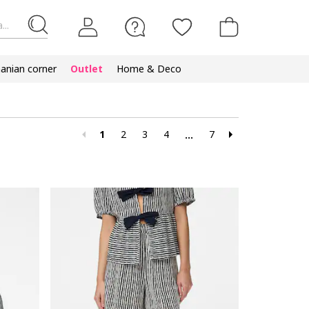
...
nian corner
Outlet
Home & Deco
1
2
3
4
7
...