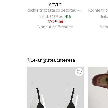
STYLE
Rochie tricotata cu decolteu - olive,
Initial: 303
lei
-41%
Initi
99
177
lei
44
Vandut de Prestige
Vand
Te-ar putea interesa