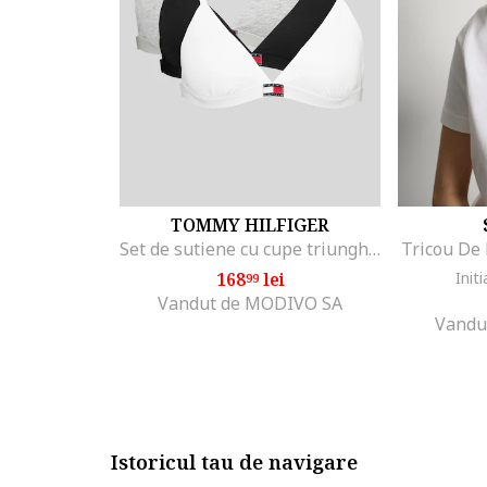
TOMMY HILFIGER
Set de sutiene cu cupe triunghiulare si detaliu logo - 3 perechi, Alb/Negru/Gri melange
Tricou De
168
lei
Initi
99
Vandut de MODIVO SA
Vandu
Istoricul tau de navigare