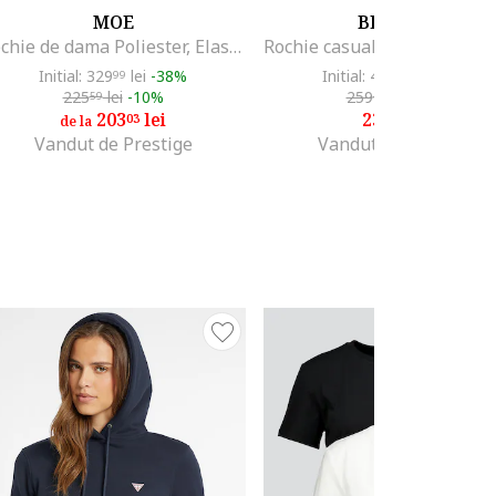
MOE
BEWEAR
Rochie de dama Poliester, Elastan, Albastru, Verde
Initial: 329
lei
-38%
Initial: 473
lei
-50%
99
99
225
lei
-10%
259
lei
-10%
59
43
203
lei
233
lei
03
48
de la
Vandut de Prestige
Vandut de Prestige