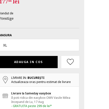
177
lei
44
Vandut de
Prestige
MASURA
XL
ADAUGA IN COS
LIVRARE IN:
BUCUREŞTI
Actualizeaza oras pentru estimat de livrare
Livrare la Sameday easybox
Il poti ridica din easybox OMV Vasile Milea
Incepand de
Lu, 17 Aug
- GRATUITA peste 299 de lei*