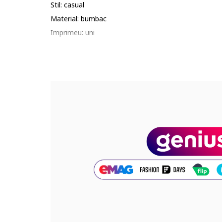
Stil: casual
Material: bumbac
Imprimeu: uni
Croiala: lejer
Lungime: midi
Lungime maneca: maneca lunga
Detalii: produs in europa
Cod produs:
50905365-4_209753
Part number key:
DST13QMBM