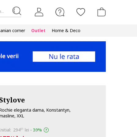
...
nian corner
Outlet
Home & Deco
Stylove
Rochie eleganta dama, Konstantyn,
masline, XXL
Initial:
294
lei
-
39%
01