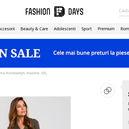
Cauta
accesorii
Beauty & Care
Adolescenti
Sport
Premium
Roma
ma, Konstantyn, masline, XXL