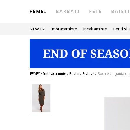
FEMEI
BARBATI
FETE
BAIETI
NEW IN
Imbracaminte
Incaltaminte
Genti si 
FEMEI
/
Imbracaminte
/
Rochii
/
Stylove
/
Rochie eleganta da