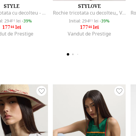
STYLE
STYLOVE
Rochie tricotata cu decolteu - olive,
Rochie tricotata cu decolteu,, Verde
al: 294
lei
-39%
Initial: 294
lei
-39%
01
01
177
lei
177
lei
44
44
ut de Prestige
Vandut de Prestige