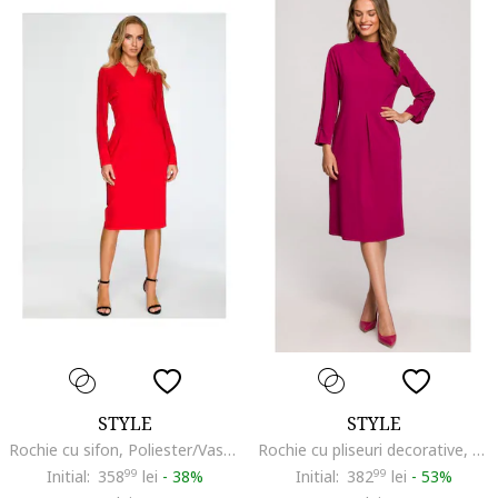
STYLE
STYLE
Rochie cu sifon, Poliester/Vascoza, Rosu
Rochie cu pliseuri decorative, Pruna
Initial:
358
99
lei
-
38%
Initial:
382
99
lei
-
53%