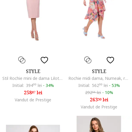
STYLE
STYLE
Stil Rochie mini de dama Lilott S342 roz pudra, Roz
Rochie midi dama, Numeak, roz, Roz
Initial:
394
99
lei
-
34%
Initial:
562
99
lei
-
53%
258
lei
292
lei
-
10%
87
56
263
lei
Vandut de Prestige
30
Vandut de Prestige