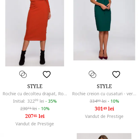
STYLE
STYLE
Rochie cu decolteu drapat, Rosu
Rochie creion cu cusaturi - verde,
Initial:
322
99
lei
-
35%
334
lei
-
10%
99
301
lei
230
lei
-
10%
49
73
207
lei
65
Vandut de Prestige
Vandut de Prestige