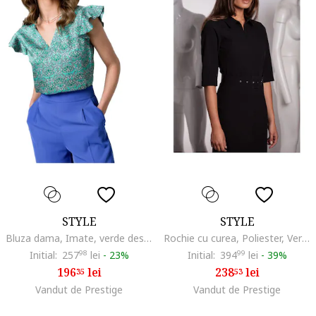
STYLE
STYLE
Bluza dama, Imate, verde deschis, Verde
Rochie cu curea, Poliester, Verde, Negru
Initial:
257
98
lei
-
23%
Initial:
394
99
lei
-
39%
196
lei
238
lei
35
53
Vandut de Prestige
Vandut de Prestige