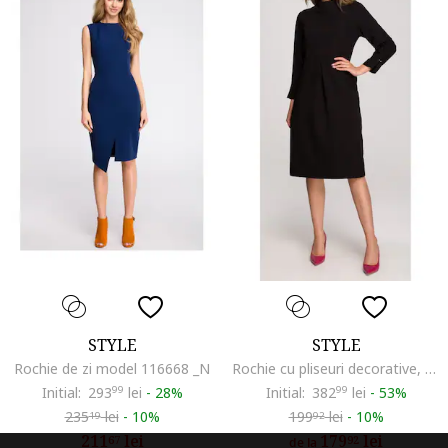
STYLE
STYLE
Rochie de zi model 116668 _N
Rochie cu pliseuri decorative, Negru
Initial:
293
99
lei
-
28%
Initial:
382
99
lei
-
53%
235
lei
-
10%
199
lei
-
10%
19
92
211
lei
179
lei
67
92
de la