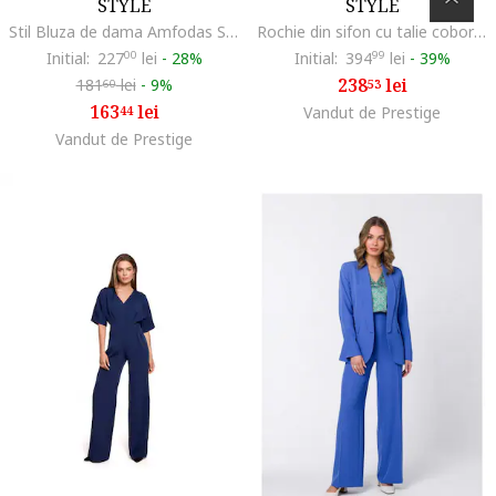
STYLE
STYLE
Stil Bluza de dama Amfodas S257 verde, Verde
Rochie din sifon cu talie coborata - model 4
Initial:
227
00
lei
-
28%
Initial:
394
99
lei
-
39%
238
lei
181
lei
-
9%
53
60
163
lei
44
Vandut de Prestige
Vandut de Prestige