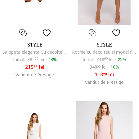
STYLE
STYLE
Salopeta eleganta Cu decolteu in V, Poliester, Elastan, Portocaliu
Rochie cu decolteu si model floral, Poliester, Negru/Roz
Initial:
382
99
lei
-
43%
Initial:
418
99
lei
-
25%
215
lei
348
lei
-
10%
38
00
313
lei
Vandut de Prestige
20
Vandut de Prestige