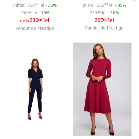
Initial:
358
99
lei
-
35%
Initial:
322
99
lei
-
35%
256
lei
-
10%
230
lei
-
10%
45
73
230
lei
207
lei
80
65
de la
Vandut de Prestige
Vandut de Prestige