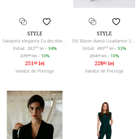
STYLE
STYLE
Salopeta eleganta Cu decolteu in V, Poliester, Elastan, Bleumarin
Stil Blazer damă Lisadamor S330 albastru deschis, Albastru deschis
Initial:
382
99
lei
-
34%
Initial:
490
99
lei
-
53%
279
lei
-
10%
254
lei
-
10%
99
25
251
lei
228
lei
99
82
Vandut de Prestige
Vandut de Prestige