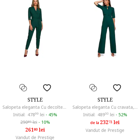
STYLE
STYLE
Salopeta eleganta Cu decolteu in V, Poliester, Viscoza, Verde.
Salopeta eleganta Cu cravata, Viscoza, Verde
Initial:
478
99
lei
-
45%
Initial:
489
00
lei
-
52%
232
lei
290
lei
-
10%
72
89
de la
261
lei
80
Vandut de Prestige
Vandut de Prestige