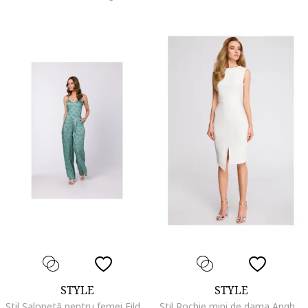
STYLE
STYLE
Stil Salopetă pentru femei Eild S334 turcoaz, Verde
Stil Rochie mini de dama Anghangwain S105 ecru, Alb