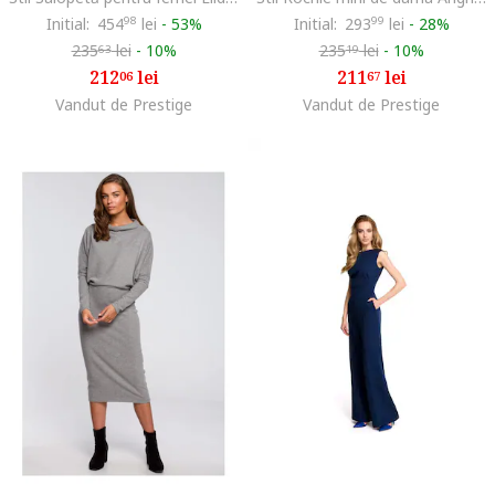
Initial:
454
98
lei
-
53%
Initial:
293
99
lei
-
28%
235
lei
-
10%
235
lei
-
10%
63
19
212
lei
211
lei
06
67
Vandut de Prestige
Vandut de Prestige