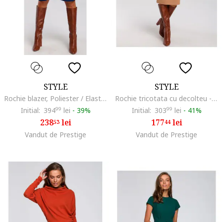
STYLE
STYLE
Rochie blazer, Poliester / Elastan, Negru, Albastru
Rochie tricotata cu decolteu - cappuccino,
Initial:
394
99
lei
-
39%
Initial:
303
99
lei
-
41%
238
lei
177
lei
53
44
Vandut de Prestige
Vandut de Prestige