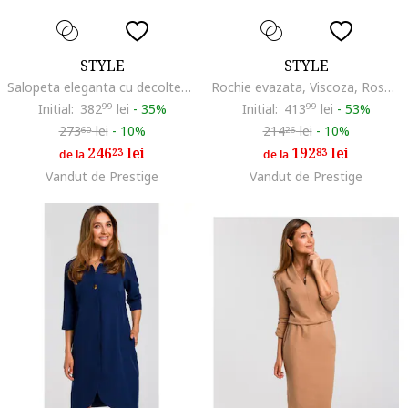
STYLE
STYLE
Salopeta eleganta cu decolteu in V, Bleumarin
Rochie evazata, Viscoza, Rosu, Rosu
Initial:
382
99
lei
-
35%
Initial:
413
99
lei
-
53%
273
lei
-
10%
214
lei
-
10%
60
26
246
lei
192
lei
23
83
de la
de la
Vandut de Prestige
Vandut de Prestige