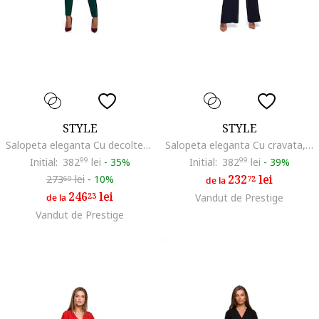
STYLE
STYLE
Salopeta eleganta Cu decolteu in V, Poliester, Viscoza, Verde
Salopeta eleganta Cu cravata, Viscoza, Bleumarin
Initial:
382
99
lei
-
35%
Initial:
382
99
lei
-
39%
232
lei
273
lei
-
10%
72
60
de la
246
lei
23
Vandut de Prestige
de la
Vandut de Prestige