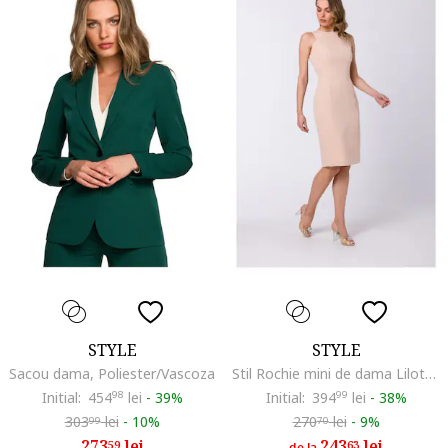
STYLE
STYLE
Sacou dama, Poliester/Vascoza
Stil Rochie mini de dama Lilott S342 bej, Bej
Initial:
454
98
lei
-
39%
Initial:
394
99
lei
-
38%
303
lei
-
10%
270
lei
-
9%
99
70
273
lei
243
lei
59
63