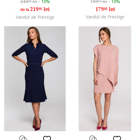
244
lei
-
10%
199
lei
-
10%
39
92
219
lei
179
lei
95
92
de la
Vandut de Prestige
Vandut de Prestige