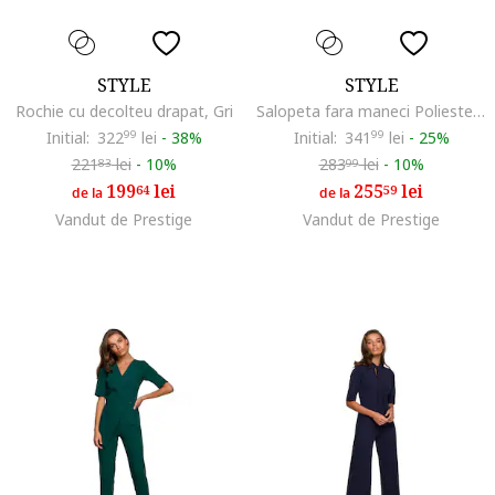
STYLE
STYLE
Rochie cu decolteu drapat, Gri
Salopeta fara maneci Poliester, Elastan, Bleumarin, Bleumarin
Initial:
322
99
lei
-
38%
Initial:
341
99
lei
-
25%
221
lei
-
10%
283
lei
-
10%
83
99
199
lei
255
lei
64
59
de la
de la
Vandut de Prestige
Vandut de Prestige