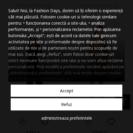
Mareste dimensiunea
Vandut de Prestige
Vandut de Prestige
Salut! Noi, la Fashion Days, dorim să îți oferim o experiență
Micsoreaza dimensiu
cât mai plăcută. Folosim cookie-uri si tehnologii similare
pentru: • funcționarea corectă a site-ului, • analiza
Mareste spatierea tex
performanței, și • personalizarea reclamelor. Prin apăsarea
butonului „Accept”, ești de acord ca datele tale (precum
Micsoreaza spatierea
activitatea pe site și informațiile despre dispozitiv) să fie
utilizate de noi și de partenerii noștri pentru scopurile de
Mareste inaltimea ra
mai sus. Dacă alegi „Refuz”, vom folosi doar cookie-uri
strict necesare funcționării site-ului și nu vom afișa reclame
Micsoreaza inaltimea
personalizate. Poți modifica preferințele oricând apăsând pe
„Administrează preferințele”. Află mai multe despre cookie-
Inverseaza culorile
uri în
Politica de confidentialitate
.
Nuante de gri
Accept
Cursor mare
accessibility
Refuz
Subliniaza link-urile
administreaza preferintele
Dezactiveaza animatii