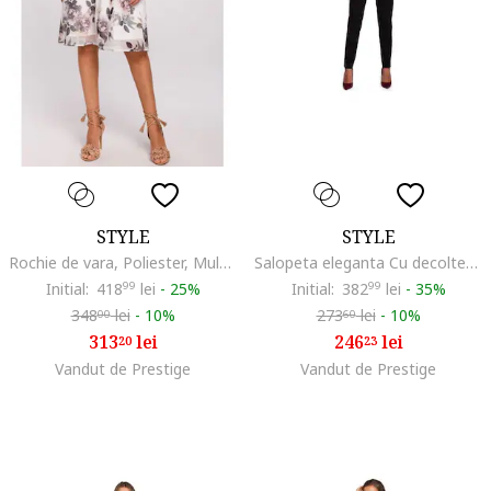
STYLE
STYLE
Rochie de vara, Poliester, Multicolor1
Salopeta eleganta Cu decolteu in V, Viscoza, Negru
Initial:
418
99
lei
-
25%
Initial:
382
99
lei
-
35%
348
lei
-
10%
273
lei
-
10%
00
60
313
lei
246
lei
20
23
Vandut de Prestige
Vandut de Prestige