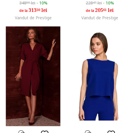
348
lei
-
10%
228
lei
-
10%
00
47
313
lei
205
lei
20
61
de la
de la
Vandut de Prestige
Vandut de Prestige