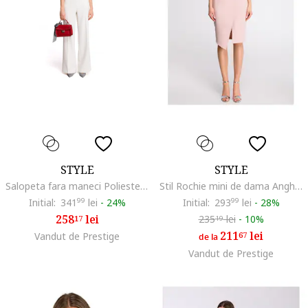
STYLE
STYLE
Salopeta fara maneci Poliester, Elastan, Alb, Alb
Stil Rochie mini de dama Anghangwain S105 roz pudra, Roz
Initial:
341
99
lei
-
24%
Initial:
293
99
lei
-
28%
258
lei
235
lei
-
10%
17
19
211
lei
Vandut de Prestige
67
de la
Vandut de Prestige