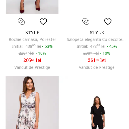
STYLE
STYLE
Rochie camasa, Poliester
Salopeta eleganta Cu decolteu in V, Poliester, Viscoza, Negru
Initial:
438
00
lei
-
53%
Initial:
478
99
lei
-
45%
228
lei
-
10%
290
lei
-
10%
47
89
205
lei
261
lei
61
80
Vandut de Prestige
Vandut de Prestige