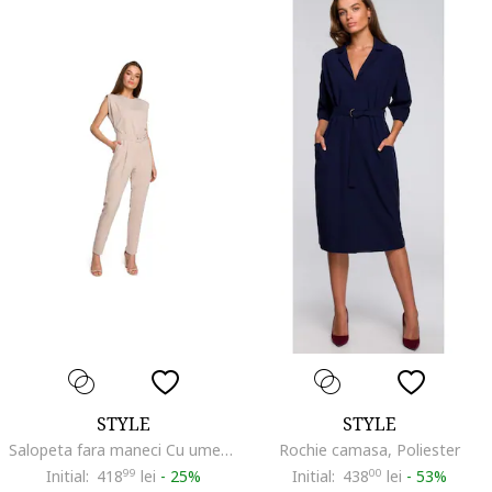
STYLE
STYLE
Salopeta fara maneci Cu umeri captusiti, Elastan, Verde34`, Bej
Rochie camasa, Poliester
Initial:
418
99
lei
-
25%
Initial:
438
00
lei
-
53%