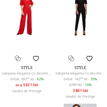
STYLE
STYLE
Salopeta eleganta Cu decolteu in V, Poliester, Elastan, Rosu
Salopeta eleganta Cu decolteu in V, Viscoza, Negru
Initial:
382
99
lei
-
62%
Initial:
382
99
lei
-
35%
141
lei
273
lei
-
10%
72
60
de la
246
lei
23
Vandut de Prestige
Vandut de Prestige