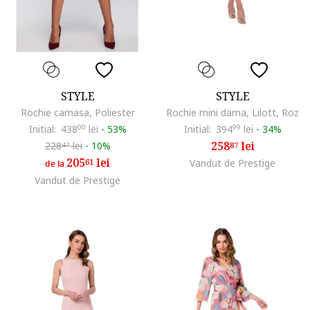
STYLE
STYLE
Rochie camasa, Poliester
Rochie mini dama, Lilott, Roz
Initial:
438
00
lei
-
53%
Initial:
394
99
lei
-
34%
258
lei
228
lei
-
10%
87
47
205
lei
61
Vandut de Prestige
de la
Vandut de Prestige