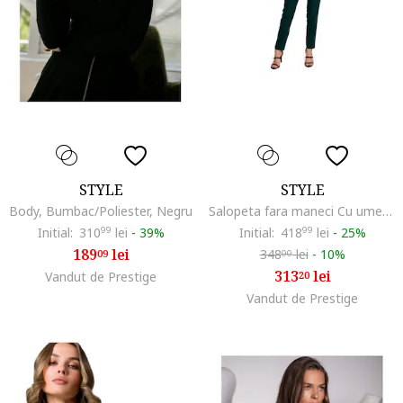
STYLE
STYLE
Body, Bumbac/Poliester, Negru
Salopeta fara maneci Cu umeri captusiti, Elastan, Verde34`, Verde
Initial:
310
99
lei
-
39%
Initial:
418
99
lei
-
25%
189
lei
348
lei
-
10%
09
00
313
lei
Vandut de Prestige
20
Vandut de Prestige