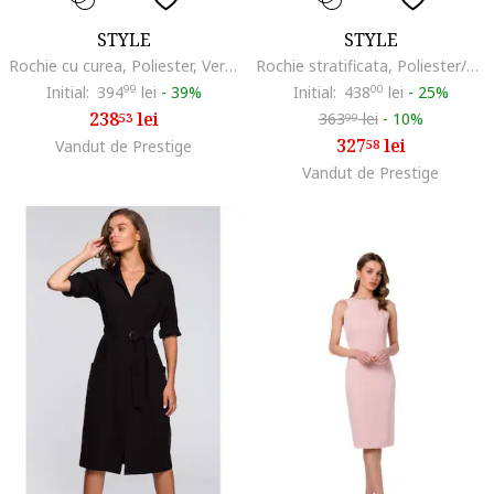
STYLE
STYLE
Rochie cu curea, Poliester, Verde, Albastru
Rochie stratificata, Poliester/Elastan
Initial:
394
99
lei
-
39%
Initial:
438
00
lei
-
25%
238
lei
363
lei
-
10%
53
99
327
lei
Vandut de Prestige
58
Vandut de Prestige