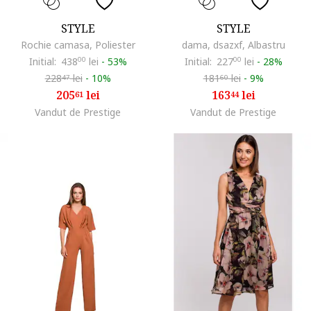
STYLE
STYLE
Rochie camasa, Poliester
dama, dsazxf, Albastru
Initial:
438
00
lei
-
53%
Initial:
227
00
lei
-
28%
228
lei
-
10%
181
lei
-
9%
47
60
205
lei
163
lei
61
44
Vandut de Prestige
Vandut de Prestige