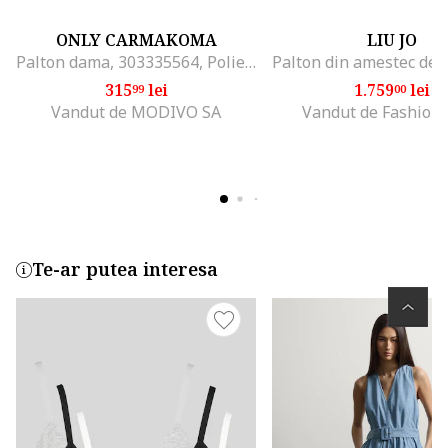
ONLY CARMAKOMA
LIU JO
Palton dama, 303335564, Poliester, Verde, Verde
315
lei
1.759
lei
99
00
Vandut de MODIVO SA
Vandut de Fashion
Te-ar putea interesa