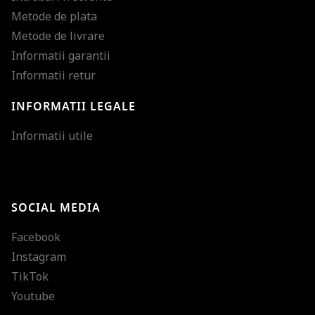
Metode de plata
Metode de livrare
Informatii garantii
Informatii retur
INFORMATII LEGALE
Mareste dimensiunea
Informatii utile
Micsoreaza dimensiu
Mareste spatierea tex
SOCIAL MEDIA
Micsoreaza spatierea
Facebook
Mareste inaltimea ra
Instagram
Micsoreaza inaltimea
TikTok
Inverseaza culorile
Youtube