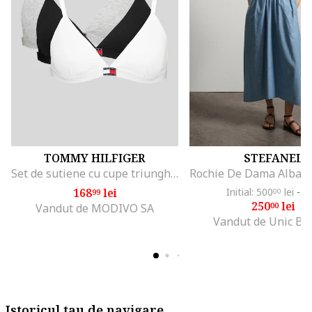
TOMMY HILFIGER
STEFANEL
Set de sutiene cu cupe triunghiulare si detaliu logo - 3 perechi, Alb/Negru/Gri melange
168
lei
Initial: 500
lei
-5
99
00
250
lei
00
Vandut de MODIVO SA
Vandut de Unic Br
Istoricul tau de navigare