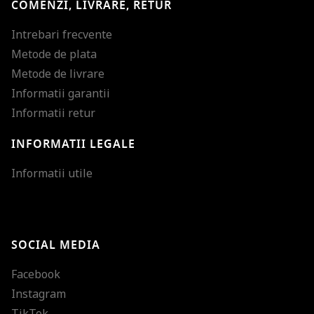
COMENZI, LIVRARE, RETUR
Intrebari frecvente
Metode de plata
Metode de livrare
Informatii garantii
Informatii retur
INFORMATII LEGALE
Mareste dimensiunea
Informatii utile
Micsoreaza dimensiu
Mareste spatierea tex
SOCIAL MEDIA
Micsoreaza spatierea
Facebook
Mareste inaltimea ra
Instagram
Micsoreaza inaltimea
TikTok