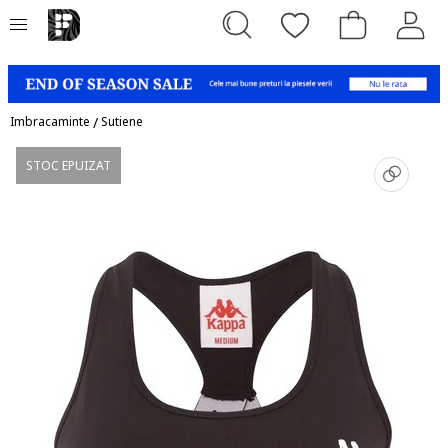
Imbracaminte
/
Sutiene
STOC EPUIZAT