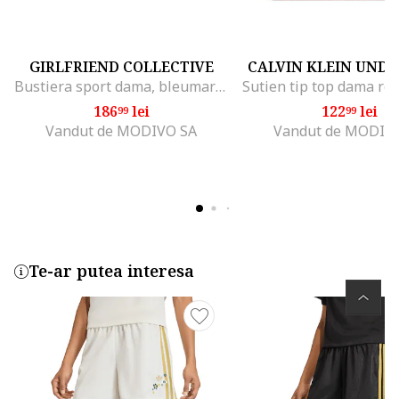
GIRLFRIEND COLLECTIVE
CALVIN KLEIN UND
Bustiera sport dama, bleumarin, poliester reciclat, Bleumarin
186
lei
122
lei
99
99
Vandut de MODIVO SA
Vandut de MODIV
Te-ar putea interesa