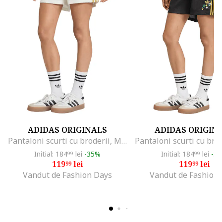
ADIDAS ORIGINALS
ADIDAS ORIGIN
Pantaloni scurti cu broderii, Maro deschis/Alb murdar
Initial: 184
lei
-35%
Initial: 184
lei
-3
99
99
119
lei
119
lei
99
99
Vandut de Fashion Days
Vandut de Fashion