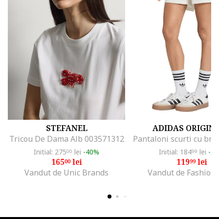
STEFANEL
ADIDAS ORIGIN
Tricou De Dama Alb 003571312
Initial: 275
lei
-40%
Initial: 184
lei
-3
00
99
165
lei
119
lei
00
99
Vandut de Unic Brands
Vandut de Fashion