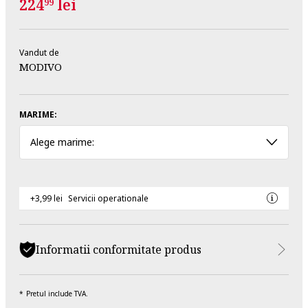
224
lei
99
Vandut de
MODIVO
MARIME:
Alege marime:
+3,99 lei
Servicii operationale
Informatii conformitate produs
Pretul include TVA.