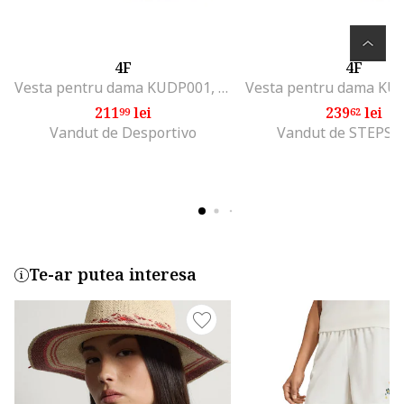
4F
4F
Vesta pentru dama KUDP001, Gri
211
lei
239
lei
99
62
Vandut de Desportivo
Vandut de STEPS
Te-ar putea interesa