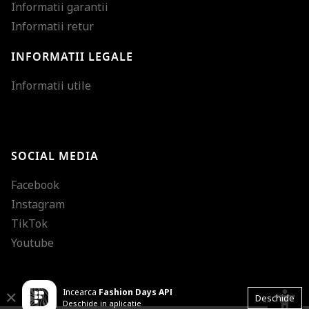
Informatii garantii
Informatii retur
INFORMATII LEGALE
Mareste dimensiunea
Informatii utile
Micsoreaza dimensiu
Mareste spatierea tex
SOCIAL MEDIA
Micsoreaza spatierea
Facebook
Mareste inaltimea ra
Instagram
Micsoreaza inaltimea
TikTok
Inverseaza culorile
Youtube
Nuante de gri
Incearca
Fashion Days APP
Cursor mare
accessibility
Close
Deschide
Deschide in aplicatie