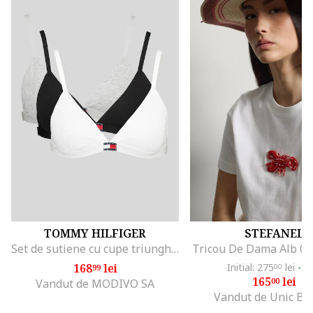
TOMMY HILFIGER
STEFANEL
Set de sutiene cu cupe triunghiulare si detaliu logo - 3 perechi, Alb/Negru/Gri melange
Tricou De Dama Alb 0
168
lei
Initial: 275
lei
-4
99
00
165
lei
00
Vandut de MODIVO SA
Vandut de Unic Br