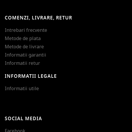
COMENZI, LIVRARE, RETUR
Intrebari frecvente
Metode de plata
Metode de livrare
Informatii garantii
Informatii retur
INFORMATII LEGALE
Mareste dimensiunea
Informatii utile
Micsoreaza dimensiu
Mareste spatierea tex
SOCIAL MEDIA
Micsoreaza spatierea
Facebook
Mareste inaltimea ra