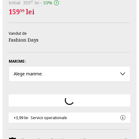
Initial:
355
lei
-
55%
87
159
lei
99
Vandut de
Fashion Days
MARIME:
Alege marime:
+3,99 lei
Servicii operationale