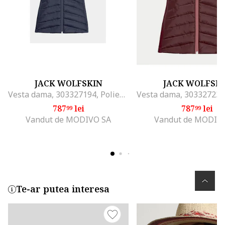
JACK WOLFSKIN
JACK WOLFSK
Vesta dama, 303327194, Poliester, Gri, Gri
787
lei
787
lei
99
99
Vandut de MODIVO SA
Vandut de MODIV
Te-ar putea interesa