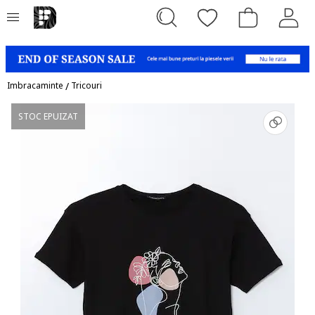
Imbracaminte
/
Tricouri
STOC EPUIZAT