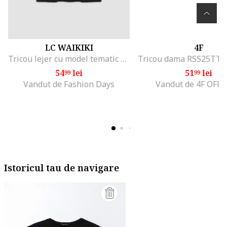
LC WAIKIKI
4F
Tricou lejer cu model tematic The Mandalorian, Verde/Negru/Portocaliu persan
54
lei
51
lei
99
99
Vandut de Fashion Days
Vandut de 4F OFFI
Istoricul tau de navigare