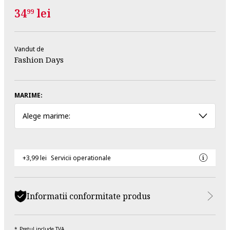
34
lei
99
Vandut de
Fashion Days
MARIME:
Alege marime:
+3,99 lei
Servicii operationale
Informatii conformitate produs
Pretul include TVA.