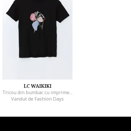
LC WAIKIKI
Tricou din bumbac cu imprimeu grafic, Negru/Alb murdar/Roz prafuit
Vandut de Fashion Days