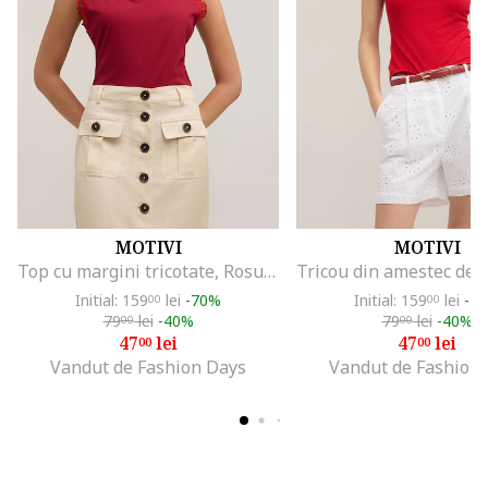
MOTIVI
MOTIVI
Top cu margini tricotate, Rosu inchis
Initial: 159
lei
-70%
Initial: 159
lei
-7
00
00
79
lei
-40%
79
lei
-40%
00
00
47
lei
47
lei
00
00
Vandut de Fashion Days
Vandut de Fashion