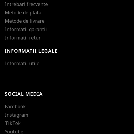
Intrebari frecvente
Metode de plata
Metode de livrare
Informatii garantii
Informatii retur
INFORMATII LEGALE
Mareste dimensiunea
Informatii utile
Micsoreaza dimensiu
Mareste spatierea tex
SOCIAL MEDIA
Micsoreaza spatierea
Facebook
Mareste inaltimea ra
Instagram
Micsoreaza inaltimea
TikTok
Inverseaza culorile
Youtube