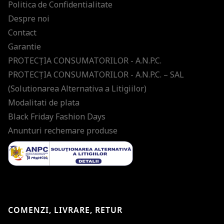
Politica de Confidentialitate
Despre noi
Contact
Garantie
PROTECŢIA CONSUMATORILOR - A.N.P.C.
PROTECŢIA CONSUMATORILOR - A.N.P.C. – SAL
(Solutionarea Alternativa a Litigiilor)
Modalitati de plata
Black Friday Fashion Days
Anunturi rechemare produse
COMENZI, LIVRARE, RETUR