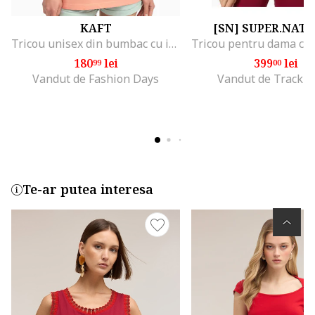
KAFT
[SN] SUPER.NAT
Tricou unisex din bumbac cu imprimeu, Piersica
180
lei
399
lei
99
00
Vandut de Fashion Days
Vandut de Track S
Te-ar putea interesa