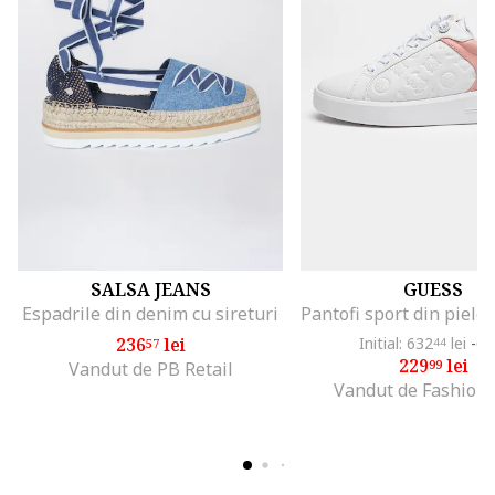
SALSA JEANS
GUESS
Espadrile din denim cu sireturi
236
lei
Initial: 632
lei
-6
57
44
229
lei
99
Vandut de PB Retail
Vandut de Fashion