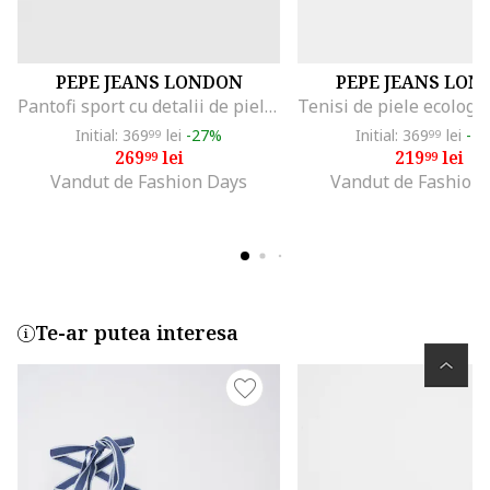
PEPE JEANS LONDON
PEPE JEANS LON
Pantofi sport cu detalii de piele intoarsa, Alb fildes/Gri deschis/Argintiu
Initial: 369
lei
-27%
Initial: 369
lei
-4
99
99
269
lei
219
lei
99
99
Vandut de Fashion Days
Vandut de Fashion
Te-ar putea interesa