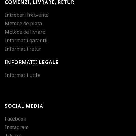
COMENZI, LIVRARE, RETUR
Intrebari frecvente
Metode de plata
Metode de livrare
Informatii garantii
Informatii retur
INFORMATII LEGALE
Mareste dimensiunea
Informatii utile
Micsoreaza dimensiu
Mareste spatierea tex
SOCIAL MEDIA
Micsoreaza spatierea
Facebook
Mareste inaltimea ra
Instagram
Micsoreaza inaltimea
TikTok