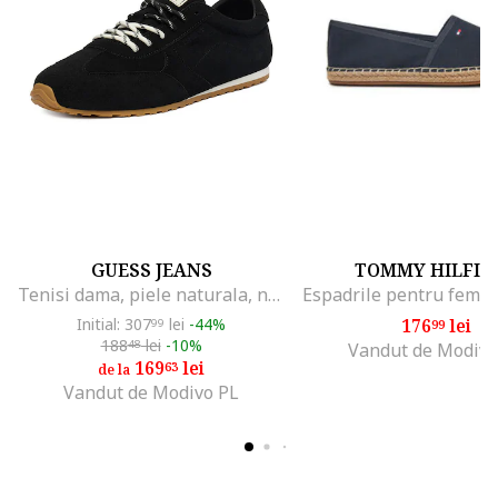
GUESS JEANS
TOMMY HILFIG
Tenisi dama, piele naturala, negru
Initial: 307
lei
-44%
176
lei
99
99
188
lei
-10%
48
Vandut de Modivo
169
lei
63
de la
Vandut de Modivo PL