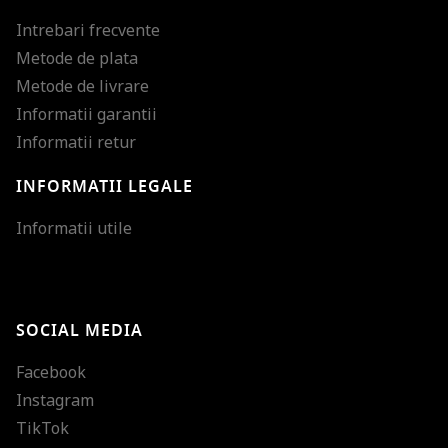
Intrebari frecvente
Metode de plata
Metode de livrare
Informatii garantii
Informatii retur
INFORMATII LEGALE
Mareste dimensiunea
Informatii utile
Micsoreaza dimensiu
Mareste spatierea tex
SOCIAL MEDIA
Micsoreaza spatierea
Facebook
Mareste inaltimea ra
Instagram
Micsoreaza inaltimea
TikTok