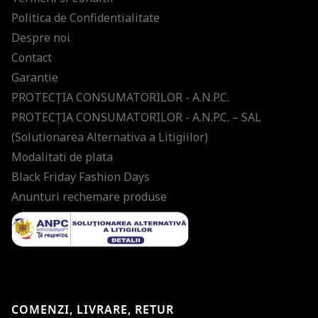
Politica de Confidentialitate
Despre noi
Contact
Garantie
PROTECŢIA CONSUMATORILOR - A.N.P.C.
PROTECŢIA CONSUMATORILOR - A.N.P.C. – SAL
(Solutionarea Alternativa a Litigiilor)
Modalitati de plata
Black Friday Fashion Days
Anunturi rechemare produse
COMENZI, LIVRARE, RETUR