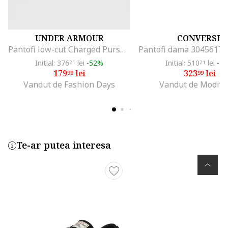
UNDER ARMOUR
CONVERSE
Pantofi low-cut Charged Pursuit 4 pentru alergare, Roz pal
Initial: 376
lei
-52%
Initial: 510
lei
-3
21
21
179
lei
323
lei
99
99
Vandut de Fashion Days
Vandut de Modivo
Te-ar putea interesa